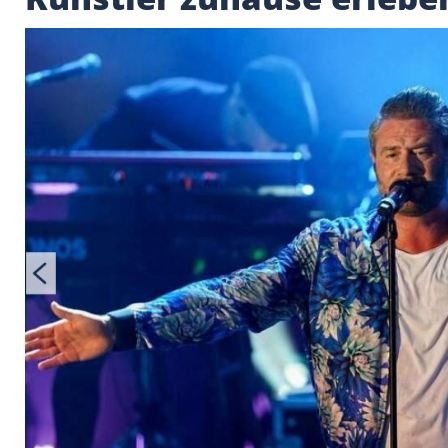
#DaheimDabei: Sash
Künstler zuhause er