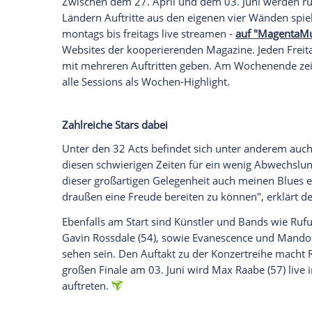
Gesundheit zu schützen - also auch kein
Künstler geben deshalb sogenannte #Da
Wegen des
Großveranstaltungsverbots
im
vergangenen Wochen unzählige Künstler
kann auch in nächster Zeit deshalb kein 
aktuellen Regelung bis mindestens Ende
zusammen mit den Musikmagazinen "
Ro
Abhilfe.
Zwischen dem 27. April und dem 03. Jun
Ländern Auftritte aus den eigenen vier 
montags bis freitags live streamen -
auf 
Websites der kooperierenden Magazine. Je
mit mehreren Auftritten geben. Am Woch
alle Sessions als Wochen-Highlight.