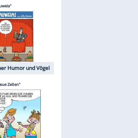
Cartoons mit wahren
Lebensgeschichten
Memo-Spiel