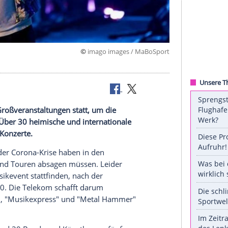
©
imago images / MaB
019
 keinerlei Großveranstaltungen statt, um die