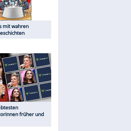
Alles aus!
Trennungsschock im Promi-
Kosmos
Cartoons "Das Wahre Leben"