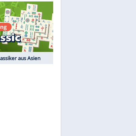
Quiz
Film-Quiz: Bist Du ein
Cineast?
Kostenlos spielen
EITE