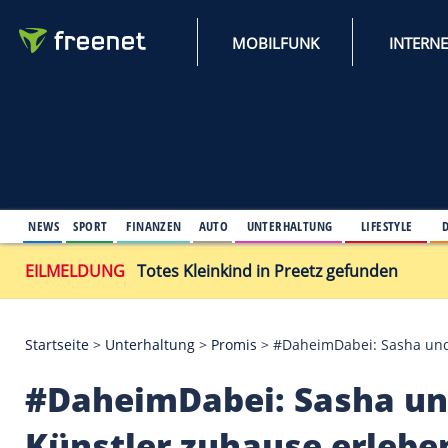
MOBILFUNK
NEWS
SPORT
FINANZEN
AUTO
UNTERHALTUNG
L
EILMELDUNG
Totes Kleinkind in Preetz gefu
Startseite
>
Unterhaltung
>
Promis
>
#DaheimDabei: