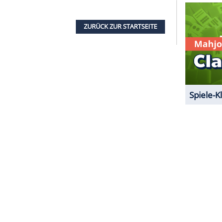
erem auch Sasha (48). " Es ist mir ein Anliegen, in
 Abwechslung zu sorgen. Daher bin ich happy, bei
inen Blues etwas wegspielen und den Leuten da
, erklärt der "Lucky Day"-Sänger.
nds wie Rufus Wainwright (46), Bush-Frontmann
e und Mando Diao. Auch Newcomer werden zu
eihe macht
Rossdale
am 27. April um 19 Uhr. Im
 (57) live im (leeren) Tempodrom in Berlin
ZURÜCK ZUR STARTS