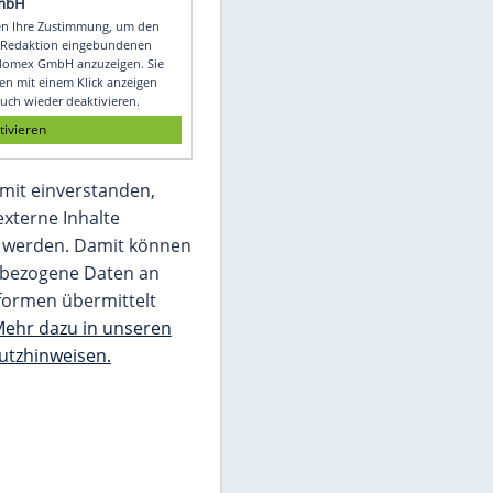
e
Video
Empfohlener externer Inhalt:
Glomex GmbH
Wir benötigen Ihre Zustimmung, um den
von unserer Redaktion eingebundenen
Inhalt von Glomex GmbH anzuzeigen. Sie
können diesen mit einem Klick anzeigen
lassen und auch wieder deaktivieren.
jetzt aktivieren
Ich bin damit einverstanden,
dass mir externe Inhalte
angezeigt werden. Damit können
personenbezogene Daten an
Drittplattformen übermittelt