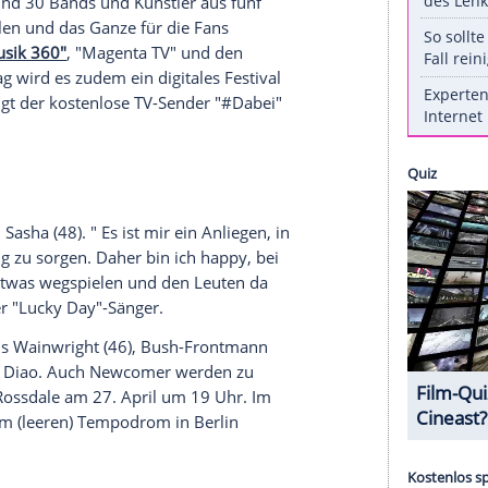
e Konzerte. Über 30 heimische und internationale
heimDabei-Konzerte.
 Rahmen der Corona-Krise haben in den
 Konzerte und Touren absagen müssen. Leider
einziges Musikevent stattfinden, nach der
 August 2020. Die
Telekom
schafft darum
lling Stone
", "Musikexpress" und "
Metal Hammer
"
i werden rund 30 Bands und Künstler aus fünf
Wänden spielen und das Ganze für die Fans
"MagentaMusik 360"
, "Magenta TV" und den
den Freitag wird es zudem ein digitales Festival
enende zeigt der kostenlose TV-Sender "#Dabei"