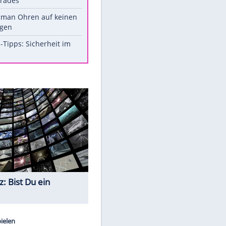
Werk?
Diese Promi-Outfits sorgten für
Aufruhr!
Was bei der Vogelfütterung
wirklich sinnvoll ist
Die schlimmsten Bad Boys der
Sportwelt
Im Zeitraffer: Die Entwicklung
des Lenkrades
So sollte man Ohren auf keinen
Fall reinigen
Experten-Tipps: Sicherheit im
Internet