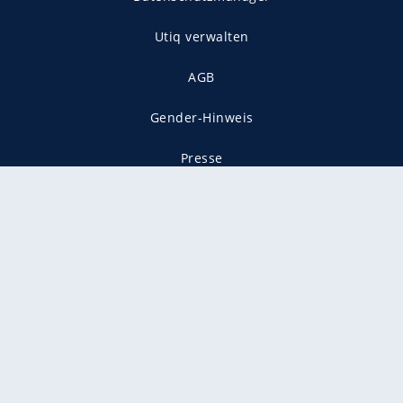
Utiq verwalten
AGB
Gender-Hinweis
Presse
Mediadaten
Karriere
Vertragskündigung
Vertrag widerrufen
gekennzeichnet mit