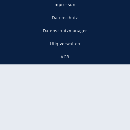
Impressum
Datenschutz
Datenschutzmanager
Utiq verwalten
AGB
Gender-Hinweis
Presse
Mediadaten
Karriere
Vertragskündigung