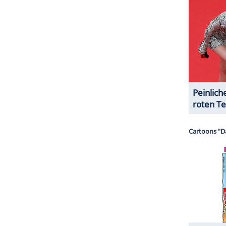
nd
Ed Sheeran! "Ich könnte das möglich machen.
ch je getroffen hab", enthüllte die 50-Jährige. Und
ZURÜCK ZUR STARTS