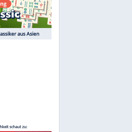
Film-Quiz: Bist Du ein
Cineast?
Kostenlos spielen