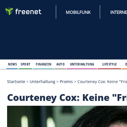
MOBILFUNK
NEWS
SPORT
FINANZEN
AUTO
UNTERHALTUNG
L
Startseite
>
Unterhaltung
>
Promis
>
Courteney Cox
Courteney Cox: Kein