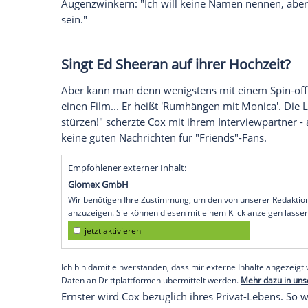
übernommen hatte, nun bestätigt. "Oh Got
nicht machen", sagte Cox
einem
Intervie
"Friends" und viele weitere Erfolgsserien
Gleich hier zum 30-Tage-Test anmelden - 
Die Hauptdarsteller hätten es in den ve
nicht ein Mal geschafft, sich alle gleich
rund 80 Prozent der
Besetzung
da, aber 
sagte Cox. Auf die Frage, wer dieser jem
Augenzwinkern: "Ich will keine Namen ne
sein."
Singt
Ed Sheeran
auf ihrer Hoc
Aber kann man denn wenigstens mit eine