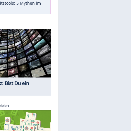
Was bei der Vogelfütterung
wirklich sinnvoll ist
"Infanti-No Go": Pressestimmen
zum Verbleib des FIFA-Chefs
Im Zeitraffer: Die Entwicklung
des Lenkrades
Lebensmittel, die nicht schlecht
werden
Sicherheitstools: 5 Mythen im
Check
Quiz