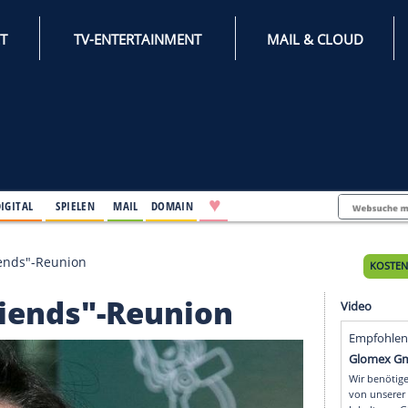
INTERNET
TV-ENTERTAINMENT
♥
IFESTYLE
DIGITAL
SPIELEN
MAIL
DOMAIN
: Keine "Friends"-Reunion
e "Friends"-Reunion