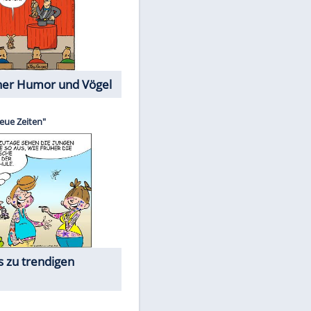
Cartoons mit wahren
Lebensgeschichten
Memo-Spiel