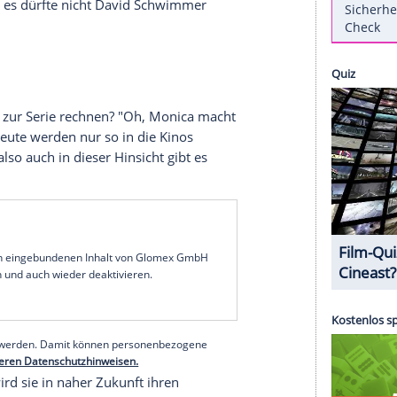
t, Leute, lasst es endlich sein! Wir werden es
w mit "Yahoo.com".
 sehen Sie auch bei
Amazon Prime
Instant Video.
gratis!
rgangenen zehn Jahren seit dem Ende der Show
zeitig in einem Raum aufzuhalten. "Wir waren mit
da gibt es immer eine Person, die am Ende kneift",
and sei, antwortete die Schauspielerin mit einem
nnen, aber es dürfte nicht
David Schwimmer
hzeit?
m Spin-off zur Serie rechnen? "Oh, Monica macht