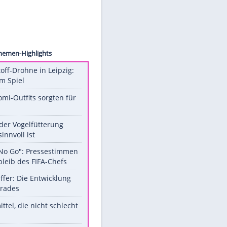
ion/AP
Unsere Themen-Highlights
Sprengstoff-Drohne in Leipzig:
Semtex im Spiel
Diese Promi-Outfits sorgten für
Aufruhr!