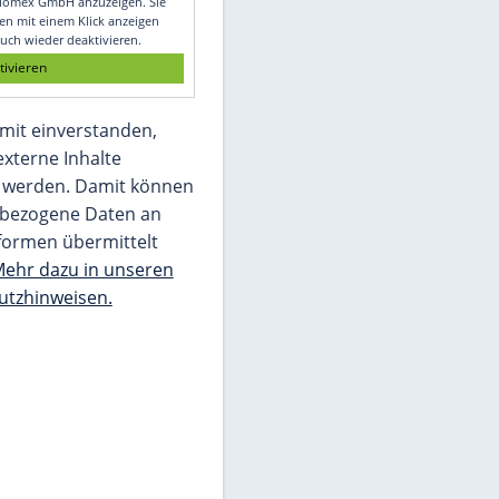
Glomex GmbH
Wir benötigen Ihre Zustimmung, um den
von unserer Redaktion eingebundenen
Inhalt von Glomex GmbH anzuzeigen. Sie
können diesen mit einem Klick anzeigen
lassen und auch wieder deaktivieren.
jetzt aktivieren
Ich bin damit einverstanden,
dass mir externe Inhalte
angezeigt werden. Damit können
personenbezogene Daten an
Drittplattformen übermittelt
werden.
Mehr dazu in unseren
Datenschutzhinweisen.