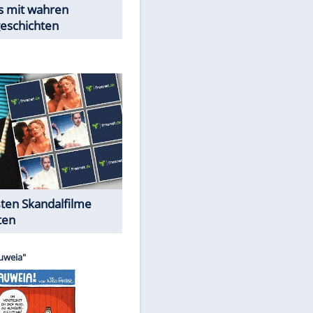
Peinliche Auftritte auf dem
roten Teppich
Cartoons "Das Wahre Leben"