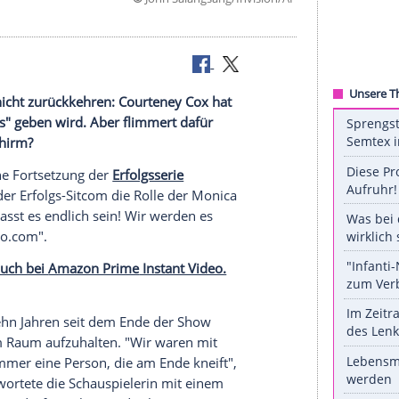
©
John Salangsang/Invis
ans
Zeiten wird nicht zurückkehren: Courteney Cox hat
com "Friends" geben wird. Aber flimmert dafür
r den Bildschirm?
 Es wird keine
Fortsetzung
der
Erfolgsserie
50), die in der Erfolgs-Sitcom die Rolle der Monica