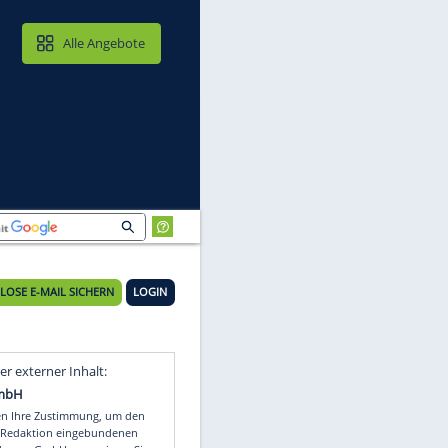
MAIL & CLOUD
Alle Angebote
KOSTENLOSE E-MAIL SICHERN
LOGIN
Video
Empfohlener externer Inhalt: