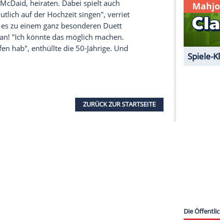
nica'. Die Leute werden nur so in die Kinos
wpartner - also auch in dieser Hinsicht gibt es
ns.
serer Redaktion eingebundenen Inhalt von Glomex GmbH
nzeigen lassen und auch wieder deaktivieren.
halte angezeigt werden. Damit können personenbezogene
r dazu in unseren Datenschutzhinweisen.
ebens. So wird sie in naher Zukunft ihren
er Johnny McDaid, heiraten. Dabei spielt auch
ie wird vermutlich auf der
Hochzeit
singen", verriet
abei könnte es zu einem ganz besonderen
Duett