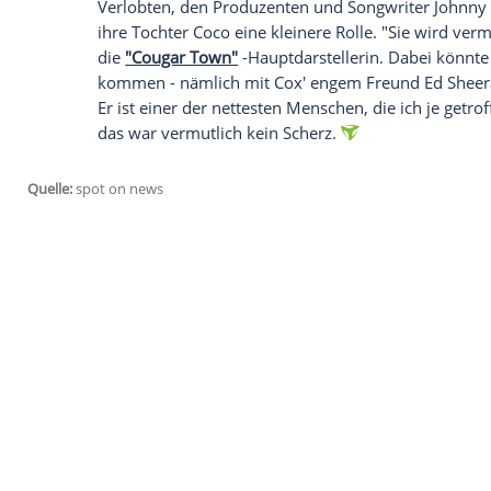
einen Film... Er heißt 'Rumhängen mit Mo
stürzen!" scherzte Cox mit ihrem Intervie
keine guten
Nachrichten
für "Friends"-Fa
Empfohlener externer Inhalt:
Glomex GmbH
Wir benötigen Ihre Zustimmung, um den von un
anzuzeigen. Sie können diesen mit einem Klick a
jetzt aktivieren
Ich bin damit einverstanden, dass mir externe In
Daten an Drittplattformen übermittelt werden.
Meh
Ernster wird Cox bezüglich ihres Privat-L
Verlobten, den Produzenten und Songwrit
ihre Tochter Coco eine kleinere Rolle. "S
die
"Cougar Town"
-Hauptdarstellerin. D