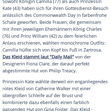
Sowohl Königin Camilla (77) als auch
Prinzessin
Kate (43) haben sich für ihren Gottesdienst-Besuch
anlässlich des
Commonwealth
Day in farbenfrohe
Schale
geworfen. Beide Frauen, die gemeinsam
mit ihren jeweiligen Ehemännern
König Charles
(76) und Prinz William (42) zu dem feierlichen
Anlass erschienen, wählten monochrome Outfits:
Camilla hüllte sich von Kopf bis Fuß in
Zartrosa
.
Das
Kleid
stammt laut "Daily Mail"
von der
Designerin Fiona Clare, der darauf perfekt
abgestimmte
Hut
von
Philip Treacy
.
Prinzessin Kate wählte derweil ein enganliegendes
rotes
Kleid
von
Catherine Walker
mit einer
übergroßen Schleife auf der Brust und
kombinierte dazu ebenfalls einen farblich
passenden
Hut
von
Gina Foster
. Das
Kleid
-