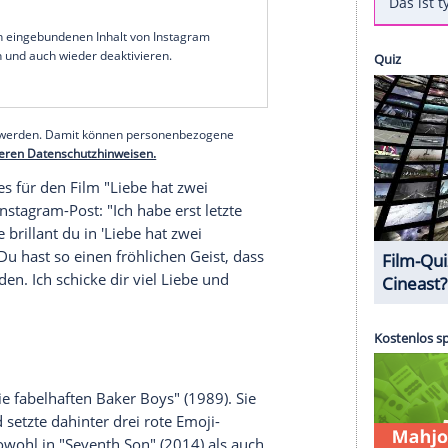
r) über seine Social-Media-Kanäle öffentlich
t handelt, habe ich das Glück, dass ich ein
 Prognose gut ist. Ich beginne mit der
 Genesungsprozess auf dem Laufenden halten",
Instagram mit
. Die
Anteilnahme
seiner Fans und
erer Redaktion eingebundenen Inhalt von Instagram
nzeigen lassen und auch wieder deaktivieren.
halte angezeigt werden. Damit können personenbezogene