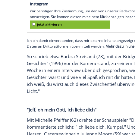
Oscarpreisträger am Dienstag (20. Oktobe
gemacht.
"Obwohl es sich um eine schwere Krankhei
großartiges Team von Ärzten habe und die
Behandlung und werde euch über meinen
teilte der 70-Jährige unter anderem via 
Schauspielkollegen ist groß.
Empfohlener externer Inhalt:
Instagram
Wir benötigen Ihre Zustimmung, um den von uns
anzuzeigen. Sie können diesen mit einem Klick a
jetzt aktivieren
Ich bin damit einverstanden, dass mir externe In