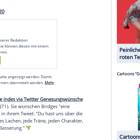
erließ folgende Worte: "
Jeff
, oh mein Gott, ich liebe
ht, mein Freund." Seine Liebe richte sich zudem
r standen für das Sci-Fi-Drama "K-PAX - Alles ist
era
.
s: Endgame") schickte
Bridges
neben Liebe auch
des Hindernis überwinden, Amigo." Auch
Ben
on" zu sehen war, ist von der Genesung seines Co-
, du wundervoller Mann", so
Barnes
. Einen
 Ehefrau von Tom Hanks (64), an. Sie werde für
7) beten, "bis du dieses Ding besiegt hast".
I send you all our good wishes for a speedy and
so much joy over the years; we thank you for
er, every drawing and every poetic utterance.