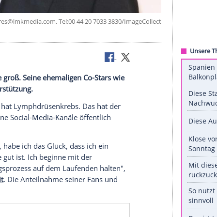
Media.
pictures@lmkmedia.com
. Tel:00 44 20 7033 3830/Image
.
nteilnahme
groß. Seine ehemaligen Co-Stars wie
te der Unterstützung.
 Lebowski
,) hat
Lymphdrüsenkrebs
. Das hat der