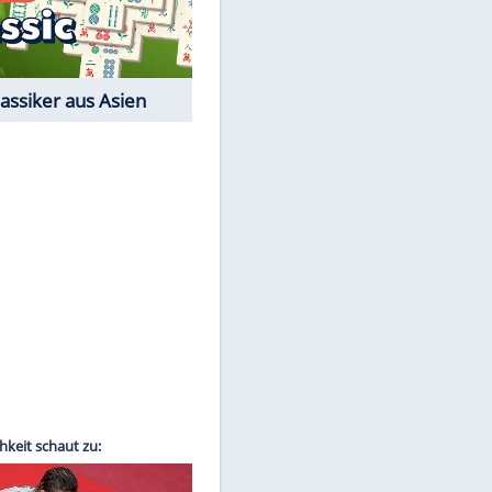
Film-Quiz: Bist Du ein
Cineast?
Kostenlos spielen