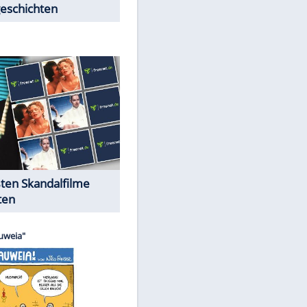
Peinliche Auftritte auf dem
roten Teppich
Cartoons "Das Wahre Leben"