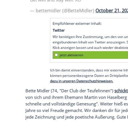
"
Breaking Bad
"-Star
Aaron Paul
(41) hint
dich. Ich sende dir so viel Liebe und Lic
auch an
Bridges'
Familie. Die Schauspiele
möglich" (2001) gemeinsam vor der
Kam
Marvel-Star Jeremy Renner (49, "Avenger
"Kraft". "In meinen Augen kannst du je
Barnes
(39), der ebenfalls in "Seventh S
Stars überzeugt.
"Du wirst das auf jeden Fall überwinden
ähnlichen Tenor schlug Rita Wilson (63),
Bridges
und seine Ehefrau Susan Geston (6
To the great
#JeffBridges
: Martin and 
complete recovery. You have given us 
every laugh, every tear, every charact