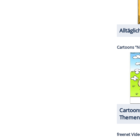
ter hieß es in ihrem Tweet: "Du hast uns über die
dir für jedes Lachen, jede Träne, jeden Charakter,
rung. Gute Besserung."
ZURÜCK ZUR STARTS