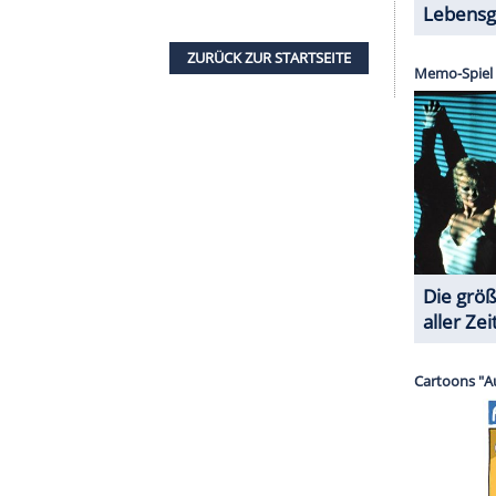
ber 21, 2020
um den von unserer Redaktion
 anzuzeigen. Sie können diesen mit einem
eder deaktivieren.
mir externe Inhalte angezeigt werden. Damit
 Drittplattformen übermittelt werden.
Mehr
sen.
nen")
schickte indes via Twitter Genesungswünsche
 Haselberg (71). Sie wünschen
Bridges
"eine