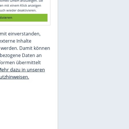
Glomex GmbH
Wir benötigen Ihre Zustimmung, um den
von unserer Redaktion eingebundenen
Inhalt von Glomex GmbH anzuzeigen. Sie
können diesen mit einem Klick anzeigen
lassen und auch wieder deaktivieren.
jetzt aktivieren
Ich bin damit einverstanden,
dass mir externe Inhalte
angezeigt werden. Damit können
personenbezogene Daten an
Drittplattformen übermittelt
werden.
Mehr dazu in unseren
Datenschutzhinweisen.