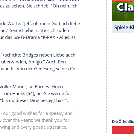
r dazu in unseren Datenschutzhinweisen.
it der
Bridges
für den Film "Liebe hat zwei
zu seinem Instagram-Post: "Ich habe erst letzte
ochen, wie brillant du in 'Liebe hat zwei
 dir hatte. Du hast so einen fröhlichen Geist, dass
ef überwinden. Ich schicke dir viel Liebe und
uspieler "Die fabelhaften
Baker Boys
" (1989). Sie
umpel." Und setzte dahinter drei rote Emoji-
e
(59) war sowohl in "Seventh Son" (2014) als auch
te von
Bridges
zu sehen. Sie schrieb: "Oh nein. Ich