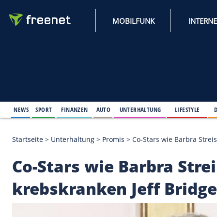
MOBILFUNK
NEWS
SPORT
FINANZEN
AUTO
UNTERHALTUNG
L
Startseite
>
Unterhaltung
>
Promis
>
Co-Stars wie B
Co-Stars wie Barbra