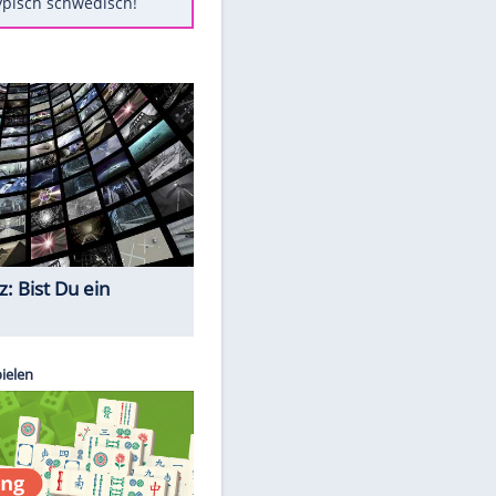
Diese Autos haben uns verlassen
Klose vor Saisonstart: "Ab
Sonntag ist Druck da"
Mit diesen Tricks wird der Grill
ruckzuck sauber
So nutzt man alte Smartphones
sinnvoll
Das ist typisch schwedisch!
Quiz