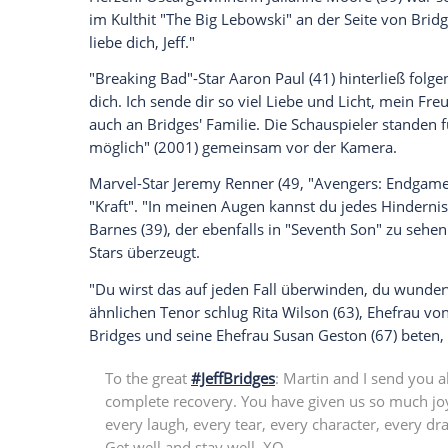
Daten an Drittplattformen übermittelt werden.
Meh
So schrieb etwa
Barbra Streisand
(78), m
Gesichter" (1996) vor der
Kamera
stand, 
Woche in einem Interview über dich gespr
Gesichter' warst und wie viel Spaß ich mit
ich weiß, du wirst auch dieses Zwischenti
Licht."
"
Jeff
, oh mein Gott, ich liebe dich"
Mit
Michelle Pfeiffer
(62) drehte der Scha
kommentierte schlicht: "Ich liebe dich, K
Herzen. Oscargewinnerin
Julianne Moor
im Kulthit "
The Big Lebowski
" an der Sei
liebe dich,
Jeff
."