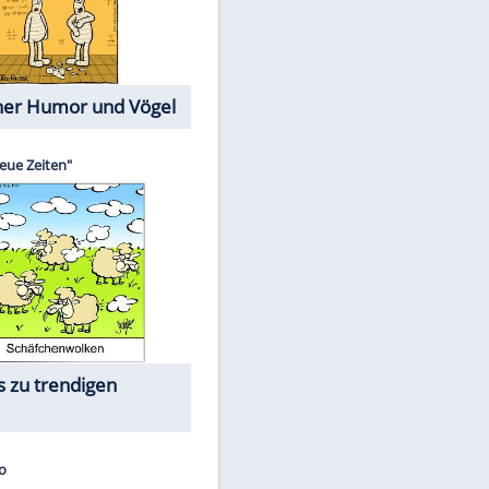
Cartoons mit wahren
Lebensgeschichten
EITE
Memo-Spiel
Die größten Skandalfilme