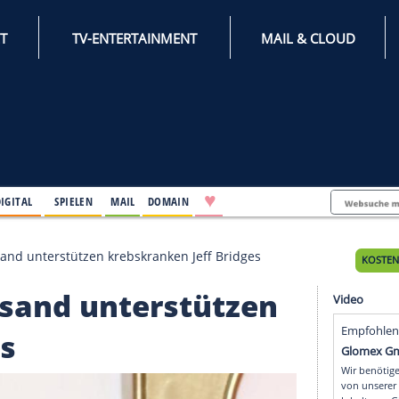
INTERNET
TV-ENTERTAINMENT
♥
IFESTYLE
DIGITAL
SPIELEN
MAIL
DOMAIN
arbra Streisand unterstützen krebskranken Jeff Bridges
 Streisand unterstütze