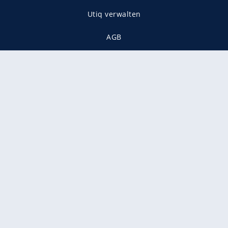
Utiq verwalten
AGB
Gender-Hinweis
Presse
Mediadaten
Karriere
Vertragskündigung
Vertrag widerrufen
gekennzeichnet mit