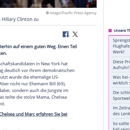
©
imago/Pacific Press 
ky jubeln Hillary Clinton zu
 den USA weiterhin auf einem guten Weg. Einen Teil
a zu verdanken.
 Präsidentschaftskandidaten in
New York
hat