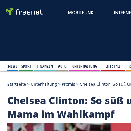
MOBILFUNK
NEWS
SPORT
FINANZEN
AUTO
UNTERHALTUNG
L
Startseite
>
Unterhaltung
>
Promis
>
Chelsea Clinto
Chelsea Clinton: So 