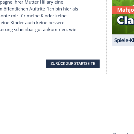
bereits eine andere süße Nachricht direkt an
rlotte heute mit zum Wählen genommen, genauso
mmen habt! Ich bin sehr stolz, für dich zu
serer Redaktion eingebundenen Inhalt von Glomex GmbH
nzeigen lassen und auch wieder deaktivieren.
halte angezeigt werden. Damit können personenbezogene
r dazu in unseren Datenschutzhinweisen.
r Wahl-Kampagne ihrer Mutter
Hillary
eine
e bei einem öffentlichen Auftritt: "Ich bin hier als
utter. Ich könnte mir für meine Kinder keine