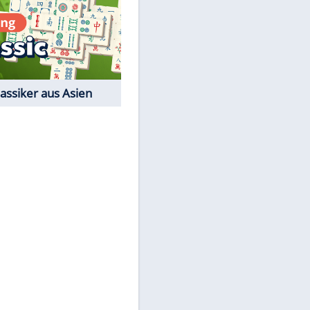
Film-Quiz: Bist Du ein
Cineast?
Kostenlos spielen