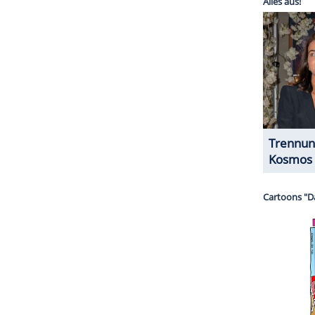
te mir für meine Kinder auch keine bessere
 der US-Bevölkerung scheinbar gut ankommen, wie
zeigt.
ZURÜCK ZUR STARTS