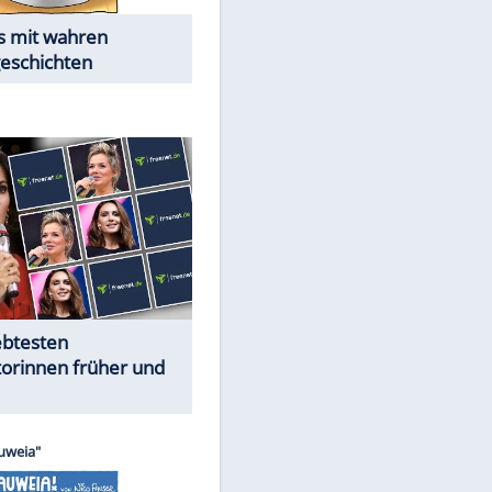
Alles aus!
Trennungsschock im Promi-
Kosmos
Cartoons "Das Wahre Leben"