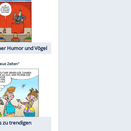
Cartoons mit wahren
Lebensgeschichten
Memo-Spiel