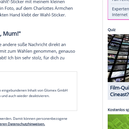
) am Dienstag deutlich vor ihrem demokratischen
en. Unterstützt wurde die ehemalige US-
 Familie. Aber nicht nur Ehemann Bill (69),
(38) waren dabei, sondern auch die Jüngste im
harlotte. Das teilte die stolze Mama,
Chelsea
Followern mit.
zeit von Chelsea und Marc erfahren Sie bei
ch habe gewählt'-Sticker mit meinem kleinen
postete sie ein Foto, auf dem Charlottes Ärmchen
yspeck bepackten Hand klebt der Wahl-Sticker.
zu stimmen, Mum!"