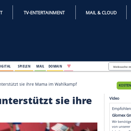
INTERNET
TV-ENTERTAINMENT
♥
IFESTYLE
DIGITAL
SPIELEN
MAIL
DOMAIN
n: So süß unterstützt sie ihre Mama im Wahlkampf
süß unterstützt sie ih