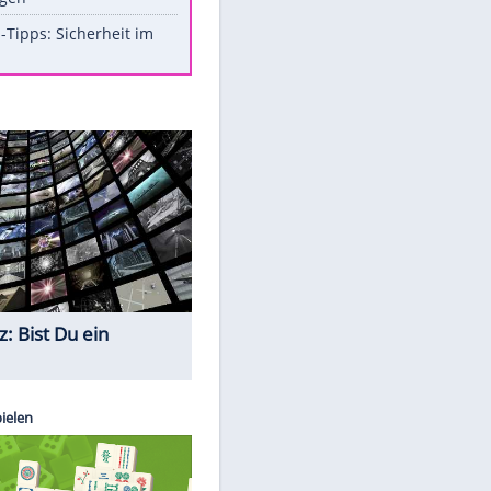
Aufruhr!
Was bei der Vogelfütterung
wirklich sinnvoll ist
Die schlimmsten Bad Boys der
Sportwelt
Im Zeitraffer: Die Entwicklung
des Lenkrades
So sollte man Ohren auf keinen
Fall reinigen
Experten-Tipps: Sicherheit im
Internet
Quiz