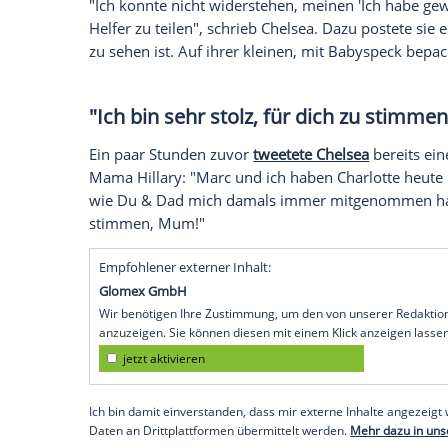
Hillary Clinton
(68, "Gelebte Geschichte"
Parteirivalen
Bernie Sanders
(74) gewonn
Außenministerin dabei von ihrer gesamten
Tochter Chelsea (36) und ihr Gatte Marc 
Bunde: die 18 Monate alte Enkeltochter C
Clinton
,
via Twitter
ihren 1,07 Millionen 
Mehr über die damals geheime Traumhoch
Clipfish
"Ich konnte nicht widerstehen, meinen 'I
Helfer zu teilen", schrieb Chelsea. Dazu 
zu sehen ist. Auf ihrer kleinen, mit Bab
"Ich bin sehr stolz, für dich 