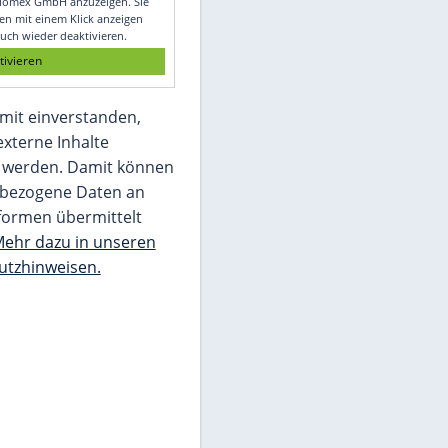
Glomex GmbH
Wir benötigen Ihre Zustimmung, um den
von unserer Redaktion eingebundenen
Inhalt von Glomex GmbH anzuzeigen. Sie
können diesen mit einem Klick anzeigen
lassen und auch wieder deaktivieren.
jetzt aktivieren
Ich bin damit einverstanden,
dass mir externe Inhalte
angezeigt werden. Damit können
personenbezogene Daten an
Drittplattformen übermittelt
werden.
Mehr dazu in unseren
Datenschutzhinweisen.