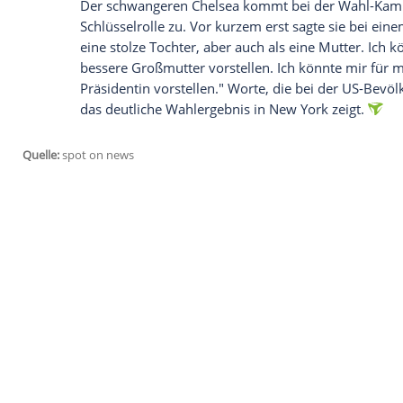
Ein paar Stunden zuvor
tweetete Chelsea
Mama
Hillary
: "Marc und ich haben Cha
wie Du & Dad mich damals immer mitgeno
stimmen, Mum!"
Empfohlener externer Inhalt:
Glomex GmbH
Wir benötigen Ihre Zustimmung, um den von un
anzuzeigen. Sie können diesen mit einem Klick a
jetzt aktivieren
Ich bin damit einverstanden, dass mir externe In
Daten an Drittplattformen übermittelt werden.
Meh
Der schwangeren Chelsea kommt bei de
Schlüsselrolle zu. Vor kurzem erst sagte si
eine stolze Tochter, aber auch als eine M