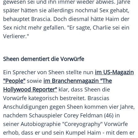
gewesen sei und ihn immer wieder abwies. Jahre
später hätten sie allerdings nochmal Sex gehabt,
behauptet Brascia. Doch diesmal hätte
Haim
der
Sex nicht mehr gefallen. "Er sagte,
Charlie
sei ein
Verlierer."
Sheen
dementiert die Vorwürfe
Ein Sprecher von
Sheen
stellte nun
im US-Magazin
"People"
sowie
im Branchenmagazin "The
Hollywood Reporter"
klar, dass
Sheen
die
Vorwürfe kategorisch bestreitet. Brascias
Anschuldigungen gegen
Sheen
kommen vier Jahre,
nachdem Schauspieler
Corey Feldman
(46) in
seiner Autobiographie "Coreyography" Vorwürfe
erhob, dass er und sein Kumpel
Haim
- mit dem er