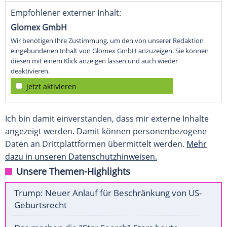
Empfohlener externer Inhalt:
Glomex GmbH
Wir benötigen Ihre Zustimmung, um den von unserer Redaktion
eingebundenen Inhalt von Glomex GmbH anzuzeigen. Sie können
diesen mit einem Klick anzeigen lassen und auch wieder
deaktivieren.
jetzt aktivieren
Ich bin damit einverstanden, dass mir externe Inhalte
angezeigt werden. Damit können personenbezogene
Daten an Drittplattformen übermittelt werden.
Mehr
dazu in unseren Datenschutzhinweisen.
Unsere Themen-Highlights
Trump: Neuer Anlauf für Beschränkung von US-
Geburtsrecht