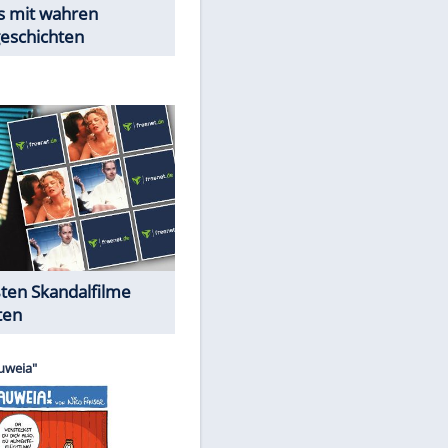
Peinliche Auftritte auf dem
roten Teppich
Cartoons "Das Wahre Leben"