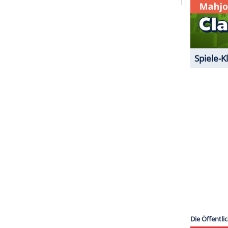
, der ihm nach eigener Aussage von einem 6-
ian
ein
Autogramm
verweigert haben soll. "Sie
Schlaf", sagt
Sheen
. Dass der ehemalige
"Two and
 Abweisungen reagiert, zeigte er im vergangenen
f Pop-Star
Rihanna
(26) losließ. Der Grund: Sie
einer Ex-Verlobten abgelehnt.
ZURÜCK ZUR STARTS