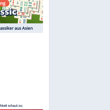
Film-Quiz: Bist Du ein
Cineast?
Kostenlos spielen
EITE