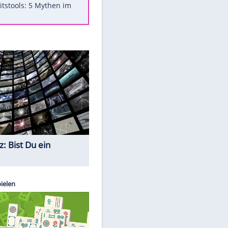
Was bei der Vogelfütterung
wirklich sinnvoll ist
"Infanti-No Go": Pressestimmen
zum Verbleib des FIFA-Chefs
Im Zeitraffer: Die Entwicklung
des Lenkrades
Lebensmittel, die nicht schlecht
werden
Sicherheitstools: 5 Mythen im
Check
Quiz