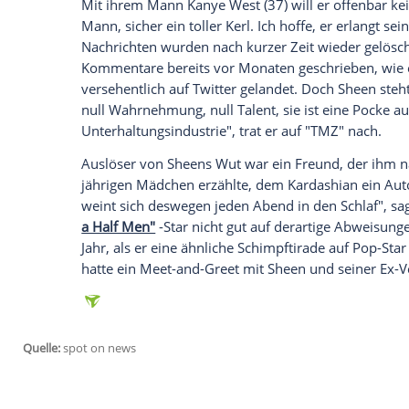
sich
Charlie Sheen
(49) eben ein neues Zi
(34) prominentes
Opfer
seiner
Schimpfti
Tweets über das It-Girl - sogar ihr viel 
Glück, dass sich überhaupt jemand für de
den du
Hintern
nennst", schrieb der Hol
berichtet.
Wer Kardashians Po ebenfalls nicht viel 
bissigen Parodien auf ihr freizügiges Fot
Mit ihrem Mann
Kanye West
(37) will er
Mann, sicher ein toller Kerl. Ich hoffe, er
Nachrichten
wurden nach kurzer Zeit wie
Kommentare bereits vor Monaten geschr
versehentlich auf
Twitter
gelandet. Doch
null
Wahrnehmung
, null Talent, sie ist
Unterhaltungsindustrie", trat er auf "TMZ