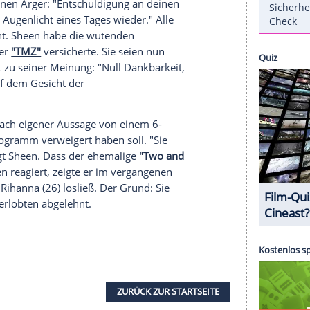
el für seinen
Jähzorn
. Nun wurde
Kim Kardashian
raden
. Am Dienstag wütete
Sheen
in mehreren
bewunderter Po bekam sein Fett weg. "Du hast
n ekelhaften und wabbeligen Sack interessiert,
lywood-Star, wie das
Klatschmagazin
"TMZ"
abgewinnen kann, darf sich auf
MyVideo
an
o-Shooting erfreuen
 offenbar keinen Ärger: "Entschuldigung an deinen
 erlangt sein
Augenlicht
eines Tages wieder." Alle
der gelöscht.
Sheen
habe die wütenden
ieben, wie er
"TMZ"
versicherte. Sie seien nun
Sheen
steht zu seiner Meinung: "Null Dankbarkeit,
 eine Pocke auf dem Gesicht der
" nach.