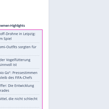
on2013
Unsere Themen-Highlights
Sprengstoff-Drohne in Leipzig:
Semtex im Spiel
Diese Promi-Outfits sorgten für
Aufruhr!