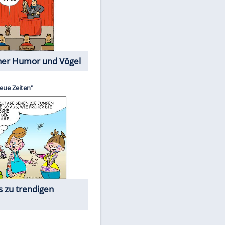
Cartoons mit wahren
Lebensgeschichten
Memo-Spiel