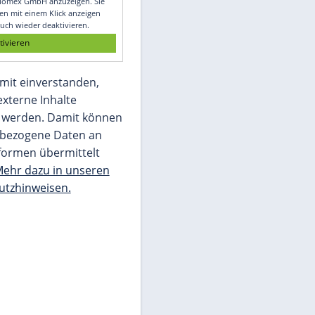
Glomex GmbH
Wir benötigen Ihre Zustimmung, um den
von unserer Redaktion eingebundenen
Inhalt von Glomex GmbH anzuzeigen. Sie
können diesen mit einem Klick anzeigen
lassen und auch wieder deaktivieren.
jetzt aktivieren
Ich bin damit einverstanden,
dass mir externe Inhalte
angezeigt werden. Damit können
personenbezogene Daten an
Drittplattformen übermittelt
werden.
Mehr dazu in unseren
Datenschutzhinweisen.