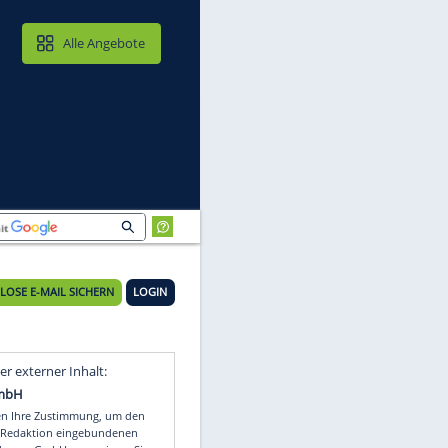
MAIL & CLOUD
Alle Angebote
sel
KOSTENLOSE E-MAIL SICHERN
LOGIN
g"
Video
Empfohlener externer Inhalt: