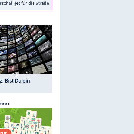
Berger im Wandel der Zeit
Todsünden im Restaurant
Die teuersten Neuzugänge der
BVB-Geschichte
Die gruseligsten Ort der Welt
Daten zwischen Windows und
Android austauschen
Ein Hyperschall-Jet für die Straße
Quiz