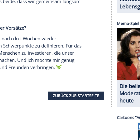
kommende Jahr - für Ihre Beziehung, aber auch für
 wir uns vor allem Gesundheit und genügend
eruflich oft getrennt viel unterwegs sind. Und
nd Frieden, im Kleinen wie im Großen.
serer Redaktion eingebundenen Inhalt von Glomex GmbH
nzeigen lassen und auch wieder deaktivieren.
halte angezeigt werden. Damit können personenbezogene
r dazu in unseren Datenschutzhinweisen.