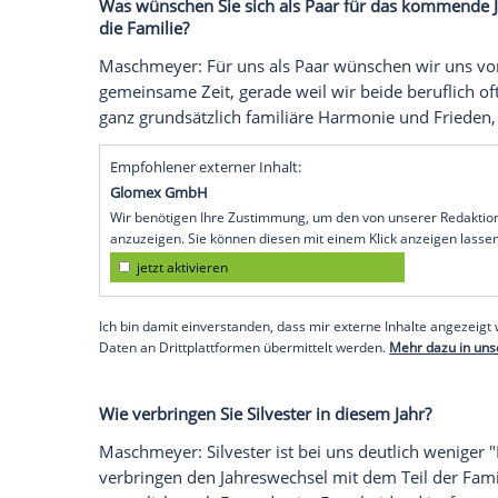
personenbezogene Daten an Drittplattformen
Datenschutzhinweisen.
Wie blicken Sie und Veronica als Paar au
beiden eine Art gemeinsamer Rückblick?
Maschmeyer: Wir haben seit Jahren ein R
Einmal pro Woche haben wir eine Date N
uns gegenseitig drei Fragen stellen: Wom
ich dich enttäuscht? Was wünschst du di
dieses Prinzip aus und schauen gemeinsa
Paar getragen, wo müssen wir aufpassen
warum unsere Beziehung stabil ist.