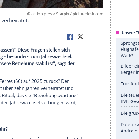
©
action press/ Starpix / pictured
seit 2014 verheiratet.
n wir aufpassen?" Diese Fragen stellen sich
 regelmäßig - besonders zum Jahreswechsel.
 warum unsere Beziehung stabil ist", sagt der