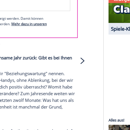
. Ein wenig mehr Optimismus würde uns in
Maschmeyer bei Instagram
1 von 38
 unserer Redaktion eingebundenen Inhalt von
t einem Klick anzeigen lassen und auch wieder
e Inhalte angezeigt werden. Damit können