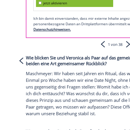
wieder aufzustehen und weiterzumachen
Deutschland auch guttun.
So präsentiert sich Carsten 
Empfohlener externer Inhalt:
Instagram
Wir benötigen Ihre Zustimmung, um den von
Instagram anzuzeigen. Sie können diesen mi
deaktivieren.
jetzt aktivieren
Ich bin damit einverstanden, dass mir extern