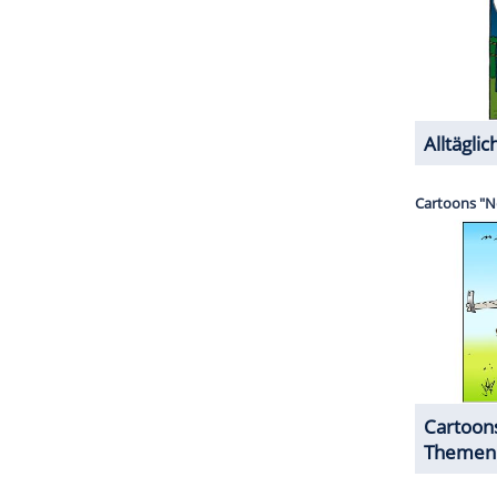
hr?
h weniger "Event" als früher. Veronica und ich
l der Familie, der noch da ist und laden
nd ist für uns beide, dass wir gemeinsam langsam
te Ziele oder Vorsätze?
rsätzen, die nach drei Wochen wieder
wechsel, um Schwerpunkte zu definieren. Für das
r in junge Menschen zu investieren, die unser
 und besser machen. Und ich möchte mir genug
er Familie und Freunden verbringen.