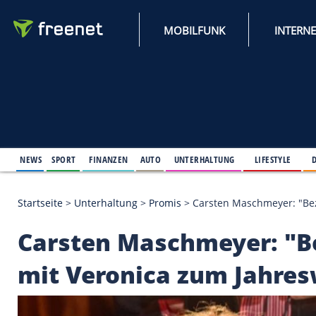
MOBILFUNK
NEWS
SPORT
FINANZEN
AUTO
UNTERHALTUNG
L
Startseite
>
Unterhaltung
>
Promis
>
Carsten Maschm
Carsten Maschmeyer