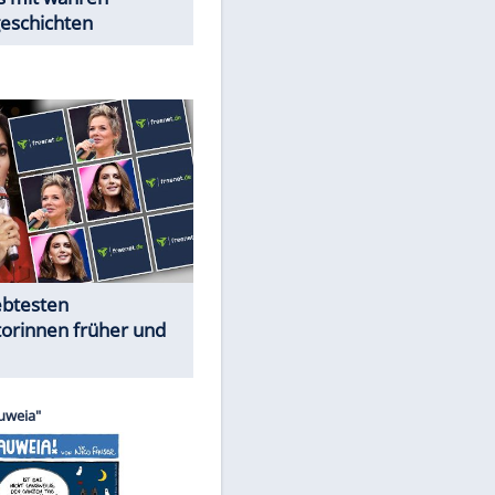
Trennungsschock im Promi-
Kosmos
Cartoons "Das Wahre Leben"