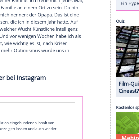
 Veronica Ferres (60) auf 2025 zurück? Der
bereits seit über zehn Jahren verheiratet und
 besonderes Ritual, das sie "Beziehungswartung"
ie das Paar den Jahreswechsel verbringen wird,
t on news.
in diesem Jahr?
te mit meiner Familie. Ich freue mich jedes Mal,
e Patchwork-Familie an einem Ort zu sein. Da bin
ine Söhne mich nennen: der Opapa. Das ist eine
chäftsreisen, die ich in diesem Jahr hatte. Auf
htbar, mit welcher Wucht Künstliche Intelligenz
indruckend. Und vor wenigen Wochen habe ich als
ten erklärt, wie wichtig es ist, nach Krisen