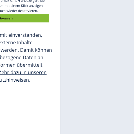
Glomex GmbH
Wir benötigen Ihre Zustimmung, um den
von unserer Redaktion eingebundenen
Inhalt von Glomex GmbH anzuzeigen. Sie
können diesen mit einem Klick anzeigen
lassen und auch wieder deaktivieren.
jetzt aktivieren
Ich bin damit einverstanden,
dass mir externe Inhalte
angezeigt werden. Damit können
personenbezogene Daten an
Drittplattformen übermittelt
werden.
Mehr dazu in unseren
Datenschutzhinweisen.