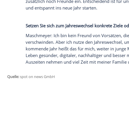
Was wünschen Sie sich als Paar für das 
die Familie?
Maschmeyer: Für uns als Paar wünschen
gemeinsame Zeit, gerade weil wir beide b
ganz grundsätzlich familiäre Harmonie u
Empfohlener externer Inhalt:
Glomex GmbH
Wir benötigen Ihre Zustimmung, um den von un
anzuzeigen. Sie können diesen mit einem Klick a
jetzt aktivieren
Ich bin damit einverstanden, dass mir externe In
Daten an Drittplattformen übermittelt werden.
Meh