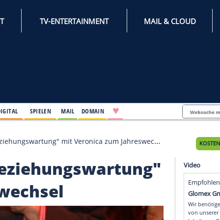
INTERNET
TV-ENTERTAINMENT
♥
IFESTYLE
DIGITAL
SPIELEN
MAIL
DOMAIN
eyer: "Beziehungswartung" mit Veronica zum Jahreswech
: "Beziehungswartun