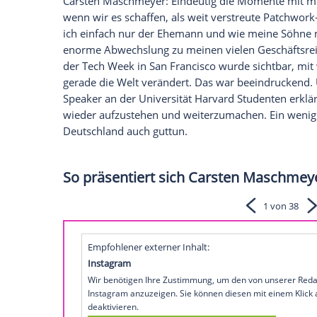
Unternehmer.
Wie blicken Carsten Maschmeyer (66) und
Unternehmer und die Schauspielerin sind 
pflegen nicht nur zum Jahreswechsel ein
nennen. Was es damit auf sich hat und w
verrät Maschmeyer im Interview mit spo
Was war Ihr ganz persönliches Highlight 
Carsten Maschmeyer: Eindeutig die Momen
wenn wir es schaffen, als weit verstreut
ich einfach nur der Ehemann und wie me
enorme Abwechslung zu meinen vielen Ges
der Tech Week in San Francisco wurde sic
gerade die Welt verändert. Das war bee
Speaker an der Universität Harvard Studen