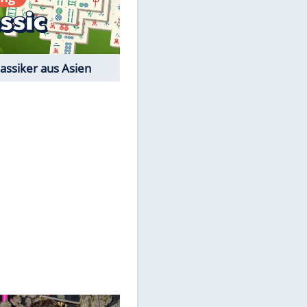
Film-Quiz: Bist Du ein
Cineast?
Kostenlos spielen