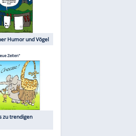
Cartoons mit wahren
Lebensgeschichten
Memo-Spiel
Die beliebtesten