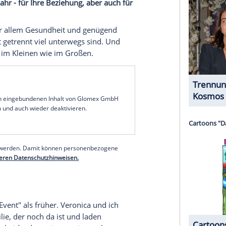
 übermittelt werden.
Mehr dazu in unseren
1 von 38
f das gemeinsame Jahr zurück: Gibt es bei Ihnen
itual, das wir "Beziehungswartung" nennen.
ight, ohne Handys, ohne Ablenkung, bei der wir
it habe ich dich positiv überrascht? Womit habe
r, dass ich verändere? Zum Jahresende weiten wir
m auf die letzten zwölf Monate: Was hat uns als
? Diese Offenheit ist manchmal der Grund,