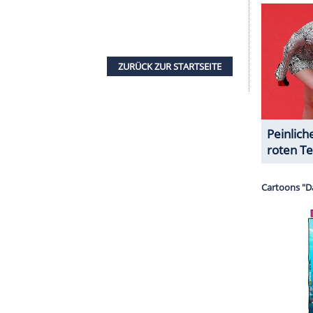
serer Redaktion eingebundenen Inhalt von Glomex GmbH
nzeigen lassen und auch wieder deaktivieren.
halte angezeigt werden. Damit können personenbezogene
r dazu in unseren Datenschutzhinweisen.
 zehnfachen Grammy-Preisträgers führten dazu,
ort und Casino bis Ende des Jahres abgesagt
s wird er seine Auftritte im Januar wieder
stisch und er ist bestrebt, bald wieder auf der
rklärung. "Er bedauert zutiefst, dass dieser
en Auftritte erforderlich gemacht hat."
a das Album "Blessings and Miracles". Der US-
US-Jazz- und Fusion-Schlagzeugerin sind seit