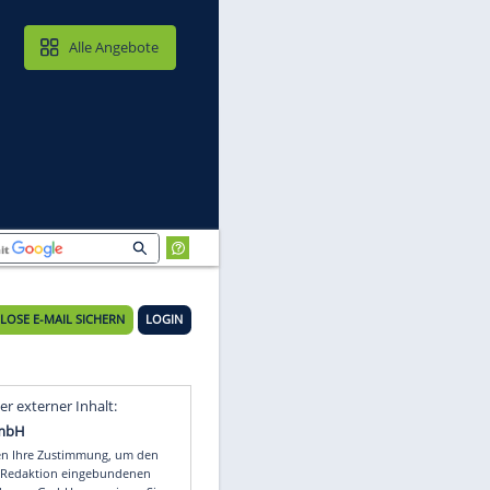
MAIL & CLOUD
Alle Angebote
KOSTENLOSE E-MAIL SICHERN
LOGIN
Video
Empfohlener externer Inhalt: