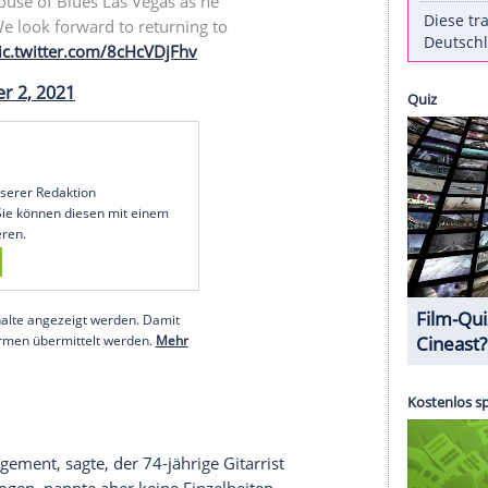
ch erfolgreich einer Herzoperation unterzogen und
itte in Las Vegas ab.
h
auf Twitter veröffentlicht
wurde, sagte der
u - Musikerin Cindy Blackman (62) - am
ankenhaus zu bringen, weil er Probleme in seiner
Auszeit gönnen, um mich zu erholen und
1 at the House of Blues Las Vegas as he
ocedure. We look forward to returning to
uary 2022.
pic.twitter.com/8cHcVDjFhv
s)
December 2, 2021