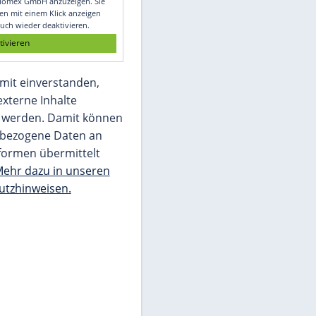
Glomex GmbH
Wir benötigen Ihre Zustimmung, um den
von unserer Redaktion eingebundenen
Inhalt von Glomex GmbH anzuzeigen. Sie
können diesen mit einem Klick anzeigen
lassen und auch wieder deaktivieren.
jetzt aktivieren
Ich bin damit einverstanden,
dass mir externe Inhalte
angezeigt werden. Damit können
personenbezogene Daten an
Drittplattformen übermittelt
werden.
Mehr dazu in unseren
Datenschutzhinweisen.