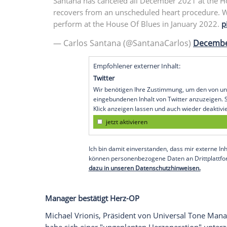
Star-Gitarrist Carlos Santana (74) hat si
sagt mehrere für Dezember geplante Auftr
In einer Videobotschaft, die am Mittwoc
Musiker zunächst nur, er habe seine Fra
vergangenen Samstag gebeten, ihn ins Kr
Brust hatte. "Ich werde mir eine kleine 
auszuruhen", sagte Santana weiter.
Santana has canceled all December 202
recovers from an unscheduled heart pr
perform at the House Of Blues in Jan
— Carlos Santana (@SantanaCarlo
Empfohlener externer Inhalt: