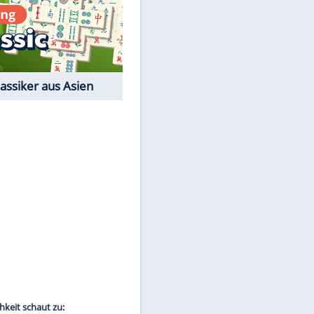
Film-Quiz: Bist Du ein
Cineast?
Kostenlos spielen