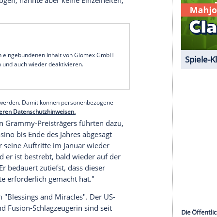
um den von unserer Redaktion
 anzuzeigen. Sie können diesen mit einem
eder deaktivieren.
mir externe Inhalte angezeigt werden. Damit
 Drittplattformen übermittelt werden.
Mehr
sen.
 Tone Management, sagte, der 74-jährige Gitarrist
on" unterzogen, nannte aber keine Einzelheiten,
det.