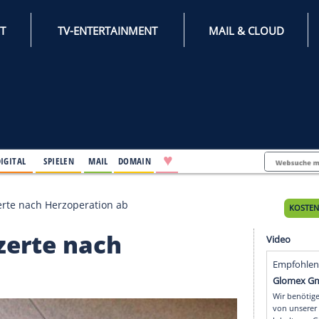
INTERNET
TV-ENTERTAINMENT
♥
IFESTYLE
DIGITAL
SPIELEN
MAIL
DOMAIN
a sagt Konzerte nach Herzoperation ab
 Konzerte nach