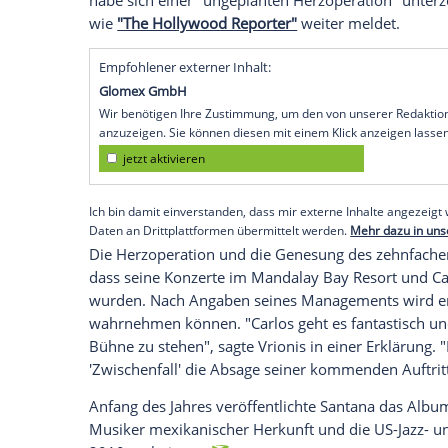
Twitter
Wir benötigen Ihre Zustimmung, 
eingebundenen Inhalt von Twitter
Klick anzeigen lassen und auch wi
jetzt aktivieren
Ich bin damit einverstanden, dass 
können personenbezogene Daten an
dazu in unseren Datenschutzhinwei
Manager bestätigt Herz-OP
Michael Vrionis, Präsident von Universal
habe sich einer "ungeplanten Herzoperati
wie
"The Hollywood Reporter"
weiter mel