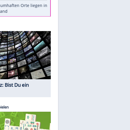
Stars heute
Diese Autos haben uns verlassen
Reese entschuldigt sich bei Fans:
"Tut mir aufrichtig leid"
Mit diesen Tricks wird der Grill
ruckzuck sauber
So nutzt man alte Smartphones
sinnvoll
Diese traumhaften Orte liegen in
Deutschland
Quiz