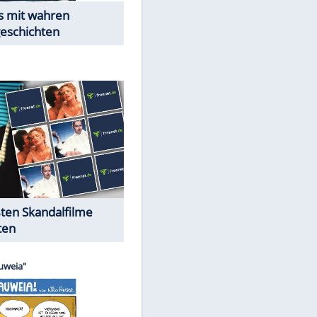
EITE
Peinliche Auftritte auf dem
roten Teppich
Cartoons "Das Wahre Leben"