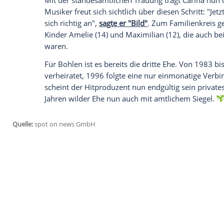
Ich bin damit einverstanden, dass mir externe In
Daten an Drittplattformen übermittelt werden.
Meh
Ein Versprechen nach zwei Jahrzehnten e
Die Hochzeit besiegelt eine Liebesgeschic
Mallorca begann. Zwanzig Jahre später lö
seiner Partnerin einst gegeben hatte. "I
zusammen sind, heirate ich dich. Vor fü
uns am 5. August 2006 kennengelernt. Jetz
Versprechen",
verriet der Musikproduze
Bei der Strand-Trauung am letzten Tag des
Entertainer seine emotionale Seite gezeig
nichts tun. Nur weinen. Ich war total fer
einfach überwältigt", gab er zu.