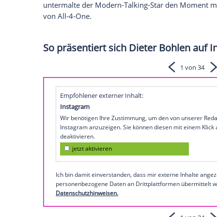
auch denselben Nachnamen.
Zwei Wochen nach ihrer romantischen Tr
und seine langjährige Partnerin Carina Wal
Eheglück getan. Am Montagabend gaben 
standesamtliche Jawort - und machten d
Verbindung auch nach deutschem Recht g
Auf Instagram teilte der "DSDS"-Juror die
Ein Foto zeigt das frisch vermählte Paar
Dazu postete der Musikproduzent die Wort
untermalte der Modern-Talking-Star den 
von All-4-One.
So präsentiert sich Dieter Boh