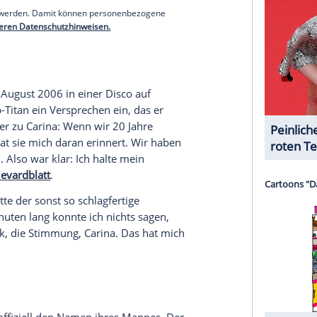
orf wählten beide einen Anzug. Der Bräutigam
ßem Hemd, während seine Braut ganz in Weiß
ntspannten Barfuß-Zeremonie am Strand, wo Carina
einschlitz trug und Bohlen in lockerem
 auf den Malediven hatte der Musiker angekündigt,
mit den rechtlichen Sachen ist ganz easy. Da
m Dorf, die freuen sich schon. Dann ist unsere
rklärte er damals gegenüber "Bild"
.
serer Redaktion eingebundenen Inhalt von Glomex GmbH
nzeigen lassen und auch wieder deaktivieren.