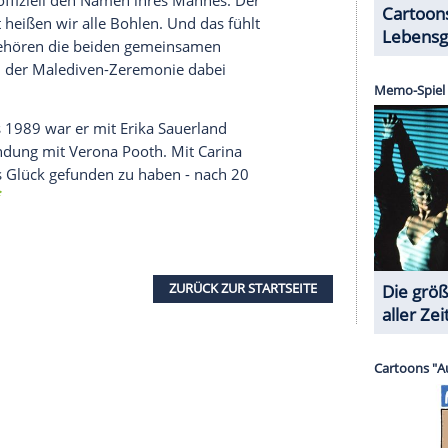
halte angezeigt werden. Damit können personenbezogene
r dazu in unseren Datenschutzhinweisen.
ingelöst
hte, die im August 2006 in einer Disco auf
ste der Pop-Titan ein Versprechen ein, das er
ch sagte immer zu Carina: Wenn wir 20 Jahre
nf Wochen hat sie mich daran erinnert. Wir haben
t ist 2026. Also war klar: Ich halte mein
nt dem Boulevardblatt
.
 Jahres hatte der sonst so schlagfertige
t. "Zwei Minuten lang konnte ich nichts sagen,
tig. Die Musik, die Stimmung, Carina. Das hat mich