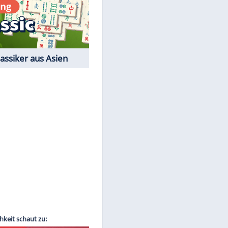
Film-Quiz: Bist Du ein
Cineast?
Kostenlos spielen