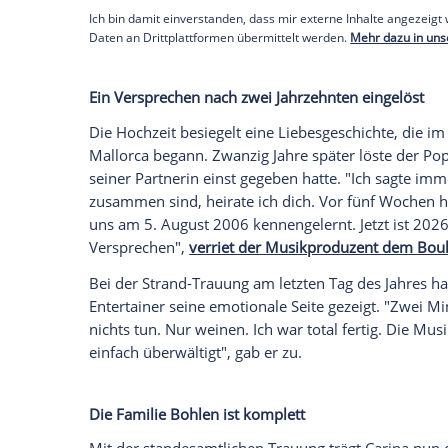
Für den Behördengang im Rathaus Nennd
setzte auf klassisches Schwarz mit wei
strahlte. Ein deutlicher Kontrast zur e
noch ein bodenlanges Spitzenkleid mit B
Leinenhemd erschienen war.
Bereits kurz nach der Silvester-Hochzeit
die Formalitäten zeitnah zu regeln. "Das 
gehen wir zum Standesamt bei uns auf de
Ehe völlig rechtsgültig in Deutschland",
e
Empfohlener externer Inhalt:
Glomex GmbH
Wir benötigen Ihre Zustimmung, um den von un
anzuzeigen. Sie können diesen mit einem Klick a
jetzt aktivieren