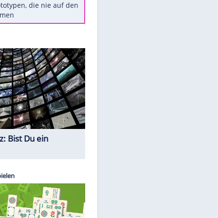
Diese TV-Legenden sind bis
heute unvergessen
Woran man Menschen mit
niedrigem EQ erkennt
Torlos gegen Kaiserslautern:
Stotterstart von Wolfsburg
Ist ein Vulkanausbruch in
Deutschland möglich?
5 VW-Prototypen, die nie auf den
Markt kamen
Quiz