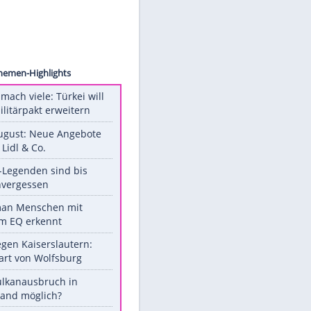
SKATA
Unsere Themen-Highlights
Aus drei mach viele: Türkei will
neuen Militärpakt erweitern
Ab 10. August: Neue Angebote
bei ALDI, Lidl & Co.