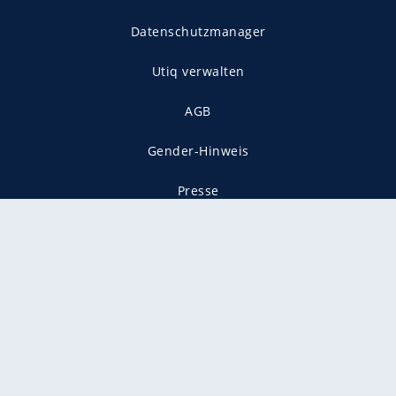
Datenschutzmanager
Utiq verwalten
AGB
Gender-Hinweis
Presse
Mediadaten
Karriere
Vertragskündigung
Vertrag widerrufen