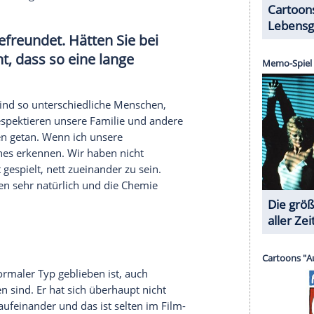
r dazu in unseren Datenschutzhinweisen.
ie Sie besonders berührt hat?
kürzlich wurde ich in Rom von Yorgo besucht, das
tschland. Er kam mit einem Musikinstrument und
alten Filmen. Er berichtete mir von all den großen
ilme schaut. Das Unglaubliche daran ist, dass
Fan von mir hat eine komplette Szene aus den
Rücken. Über sie habe ich auch in meinem Buch
ren falsche Meldungen über Ihren
ie damit um?