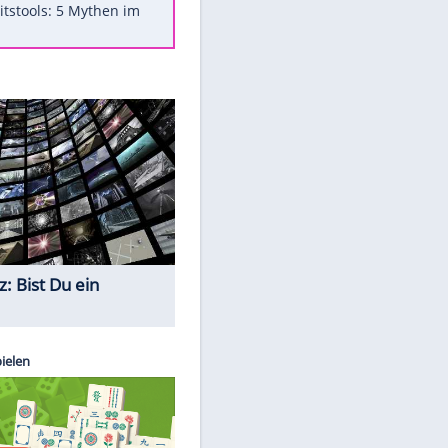
Was bei der Vogelfütterung
wirklich sinnvoll ist
"Infanti-No Go": Pressestimmen
zum Verbleib des FIFA-Chefs
Im Zeitraffer: Die Entwicklung
des Lenkrades
Lebensmittel, die nicht schlecht
werden
Sicherheitstools: 5 Mythen im
Check
Quiz