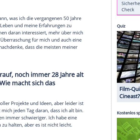
 und blickt auf eine lange Karriere nicht nur als
sein bürgerlicher Name, war oder ist Sportler,
utor. In seinem neuen Buch "Was ich euch noch
kopf
, 368 Seiten, 19,99 Euro) lässt er seine
te Revue passieren - und er verrät, was er aus
Nachrichtenagentur spot on news spricht er über
marke schon überschritten haben, den Tod und
iben?
das machen kann, was ich die vergangenen 50 Jahre
r über mein Leben und meine Erfahrungen zu
viele Menschen daran interessiert, mehr über mich
h eine große Überraschung für mich und auch eine