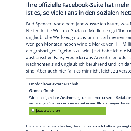
große Verantwortung, besonders wenn ic
Fans sehr jung sind.
Ihr Gehirn besteht seit vielen 
zu sein, heißt es in Ihrem neu
bemerkbar?
Bud Spencer
: Ich fühle mich innerlich ju
mein Körper damit nicht einverstanden un
Viele Dinge, die ich jetzt gerne machen 
Menge Gewicht verloren und versuche mich
Ihre offizielle Facebook-Seite 
ist es, so viele Fans in den s