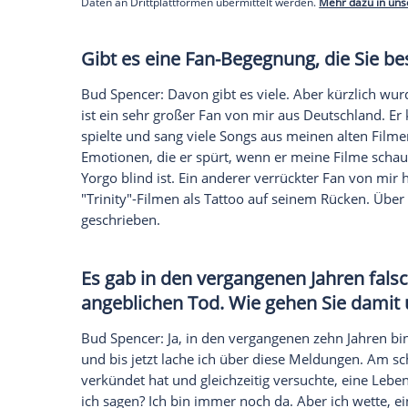
Bud Spencer
: Vor einem Jahr wusste ich
Neffen in die Welt der Sozialen Medien ei
unglaubliche Werkzeug nutze, um mit all
wenigen Monaten haben wir die Marke vo
ein großartiges Ergebnis zu sein. Jetzt h
australischen Fans, Freunden aus Argent
Nachrichten sind unglaublich berührend u
sind. Aber auch hier fällt es mir nicht lei
Empfohlener externer Inhalt:
Glomex GmbH
Wir benötigen Ihre Zustimmung, um den von un
anzuzeigen. Sie können diesen mit einem Klick a
jetzt aktivieren
Ich bin damit einverstanden, dass mir externe In