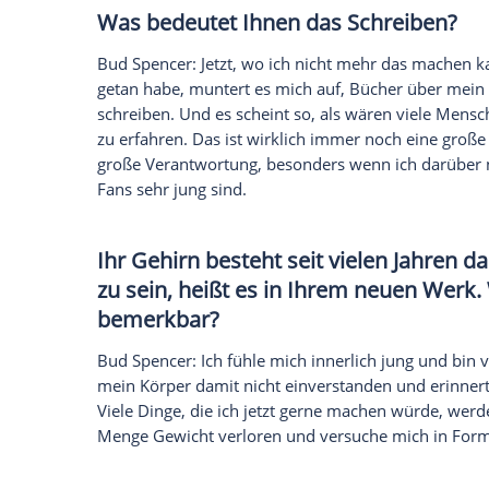
Bud Spencer
ist inzwischen 86 Jahre alt -
Schauspieler zurück. Carlo Pedersoli, so 
Musiker, Unternehmer - und Bestsellera
sagen wollte..." (
Schwarzkopf
&
Schwarz
persönlichsten wie bedeutsamsten Momen
ihnen gelernt hat. Im Interview mit der 
seine
Facebook-Fans
, die die Millionen
natürlich über
Terence Hill
.
Was bedeutet Ihnen das Schre
Bud Spencer
: Jetzt, wo ich nicht mehr 
getan habe, muntert es mich auf, Büche
schreiben. Und es scheint so, als wären 
zu erfahren. Das ist wirklich immer noc