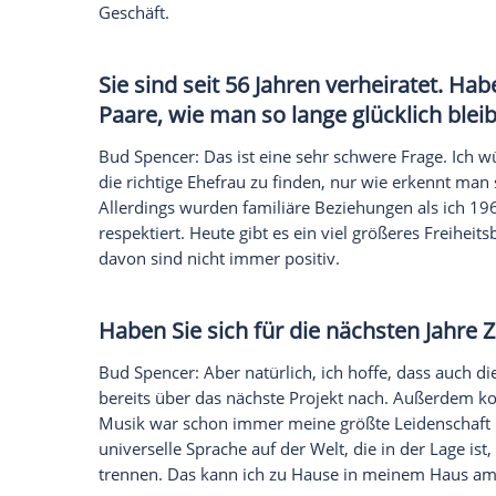
Bud Spencer
: Ja, in den vergangenen zehn
und bis jetzt lache ich über diese Meld
verkündet hat und gleichzeitig versuchte
ich sagen? Ich bin immer noch da. Aber ic
Sie sind immer noch mit
Teren
ihrem ersten Zusammentreffen
Freundschaft entstehen würd
Bud Spencer
:
Terence
ist ein fantastisch
teilen aber die gleichen Grundsätze im L
Leute und wir haben nie etwas gegen un
gemeinsamen Filme ansehe, kann ich etw
versucht, uns gegenseitig zu mögen, wir h
Irgendwie mussten wir nicht schauspiele