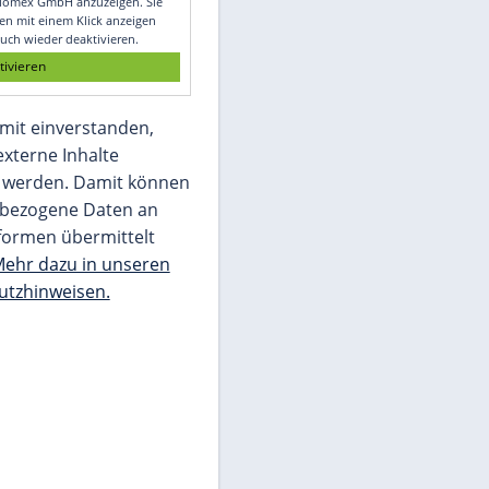
Glomex GmbH
Wir benötigen Ihre Zustimmung, um den
von unserer Redaktion eingebundenen
Inhalt von Glomex GmbH anzuzeigen. Sie
können diesen mit einem Klick anzeigen
lassen und auch wieder deaktivieren.
jetzt aktivieren
Ich bin damit einverstanden,
dass mir externe Inhalte
angezeigt werden. Damit können
personenbezogene Daten an
Drittplattformen übermittelt
werden.
Mehr dazu in unseren
Datenschutzhinweisen.