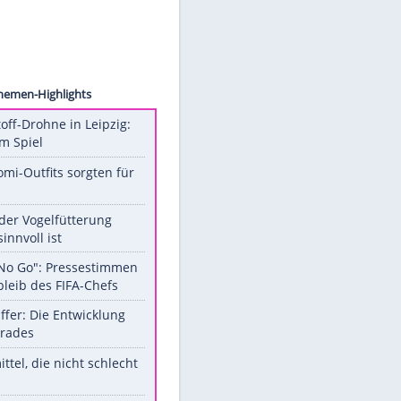
images
Unsere Themen-Highlights
Sprengstoff-Drohne in Leipzig:
Semtex im Spiel
Diese Promi-Outfits sorgten für
Aufruhr!