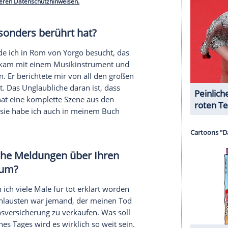
 kaum, was
Facebook
ist. Dann haben mich meine
ngeführt und ich habe gelernt, wie ich dieses
 meinen Fans in Kontakt zu treten. Innerhalb von
n 1,1 Millionen Fans geknackt und das scheint
abe ich die Möglichkeit, mit chinesischen und
inien oder dem Irak zu kommunizieren. Einige der
nd ich danke allen meinen Fans, dass sie so treu
cht zu verstehen, wie all das möglich ist.
serer Redaktion eingebundenen Inhalt von Glomex GmbH
nzeigen lassen und auch wieder deaktivieren.
halte angezeigt werden. Damit können personenbezogene