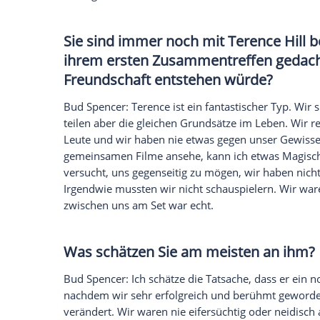
Daten an Drittplattformen übermittelt werden.
Meh
Gibt es eine Fan-Begegnung, d
Bud Spencer
: Davon gibt es viele. Aber 
ist ein sehr großer Fan von mir aus Deu
spielte und sang viele Songs aus meinen 
Emotionen, die er spürt, wenn er meine F
Yorgo blind ist. Ein anderer verrückter 
"Trinity"-Filmen als Tattoo auf seinem 
geschrieben.
Es gab in den vergangenen Jah
angeblichen Tod. Wie gehen S