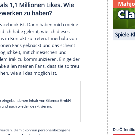
h darüber nachdenke, dass die meisten meiner
Jahren darauf, noch immer 28 Jahre alt
en Werk. Wie macht sich das
ng und bin voller Projekte und Ideen, aber leider ist
d erinnert mich jeden Tag daran, dass ich alt bin.
würde, werden immer schwieriger. Ich habe eine
 in Form zu halten, aber es ist nicht leicht.
hat mehr als 1,1 Millionen Likes. Wie
ozialen Netzwerken zu haben?