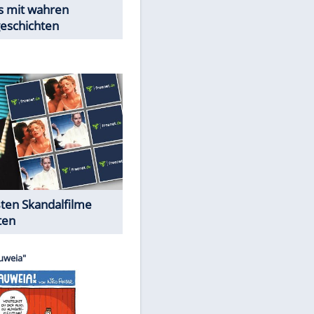
Peinliche Auftritte auf dem
roten Teppich
Cartoons "Das Wahre Leben"