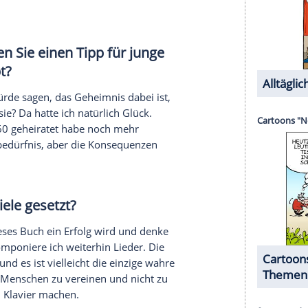
 Jahren bin ich viele Male für tot erklärt worden
ungen. Am schlausten war jemand, der meinen Tod
, eine Lebensversicherung zu verkaufen. Was soll
h wette, eines Tages wird es wirklich so weit sein.
ce Hill
befreundet. Hätten Sie bei
 gedacht, dass so eine lange
e?
er Typ. Wir sind so unterschiedliche Menschen,
eben. Wir respektieren unsere Familie und andere
ser Gewissen getan. Wenn ich unsere
as Magisches erkennen. Wir haben nicht
aben nicht gespielt, nett zueinander zu sein.
rn. Wir waren sehr natürlich und die Chemie