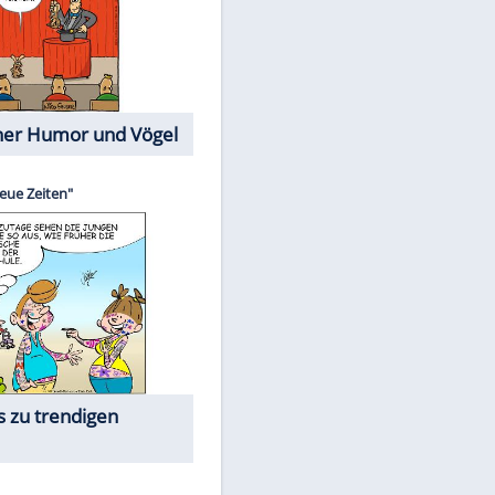
Cartoons mit wahren
Lebensgeschichten
Memo-Spiel