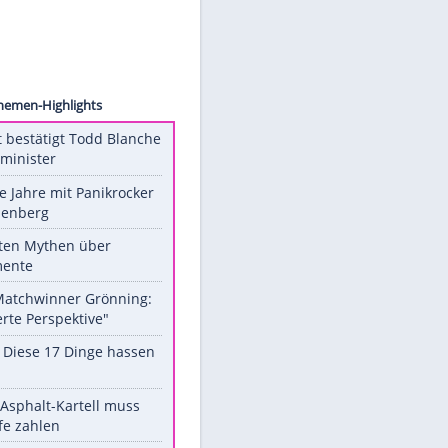
H�bner
Unsere Themen-Highlights
US-Senat bestätigt Todd Blanche
als Justizminister
Durch die Jahre mit Panikrocker
Udo Lindenberg