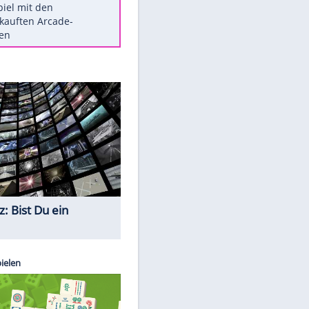
Die größten Mythen über
Medikamente
Berlins Matchwinner Grönning:
"Veränderte Perspektive"
Vorsicht: Diese 17 Dinge hassen
Katzen
Illegales Asphalt-Kartell muss
Mio-Strafe zahlen
Memo-Spiel mit den
meistverkauften Arcade-
Maschinen
Quiz