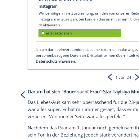
"Bauer sucht Frau"
die große Liebe zu fin
richtigen Mann gefunden zu haben, doch 
"Bunte.de" verriet.
So zeigt sich Tayisiya
Morderger
auf
Inst
Empfohlener externer Inhalt:
Instagram
Wir benötigen Ihre Zustimmung, um den von
Instagram anzuzeigen. Sie können diesen mi
deaktivieren.
jetzt aktivieren