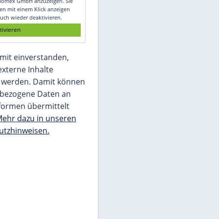
Glomex GmbH
Wir benötigen Ihre Zustimmung, um den
von unserer Redaktion eingebundenen
Inhalt von Glomex GmbH anzuzeigen. Sie
können diesen mit einem Klick anzeigen
lassen und auch wieder deaktivieren.
jetzt aktivieren
Ich bin damit einverstanden,
dass mir externe Inhalte
angezeigt werden. Damit können
personenbezogene Daten an
Drittplattformen übermittelt
werden.
Mehr dazu in unseren
Datenschutzhinweisen.