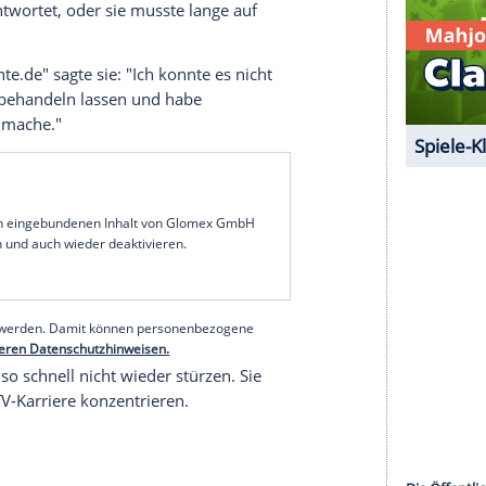
e Inhalte angezeigt werden. Damit können
 übermittelt werden.
Mehr dazu in unseren
1 von 24
Tayisiya
Morderger
getrennt
r die 23-jährige Blondine: "In unserer Beziehung
 dass er mich liebt und Angst hat, mich zu
ekt."
nsam ihren ersten Jahrestag feierte, soll sich
verändert haben. Treffen wurden immer wieder
ben unbeantwortet, oder sie musste lange auf