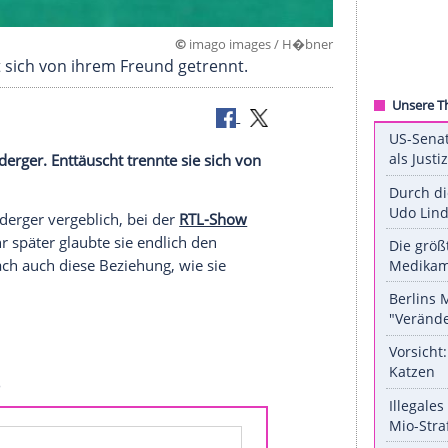
©
imago images / 
er (23) hat sich von ihrem Freund getrennt.
ayisiya
Morderger
. Enttäuscht trennte sie sich von
e.
ayisiya
Morderger
vergeblich, bei der
RTL-Show