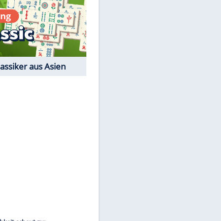
Film-Quiz: Bist Du ein
Cineast?
Kostenlos spielen