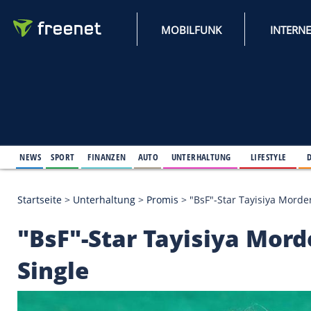
MOBILFUNK
NEWS
SPORT
FINANZEN
AUTO
UNTERHALTUNG
L
Startseite
>
Unterhaltung
>
Promis
>
"BsF"-Star Tay
"BsF"-Star Tayisiya 