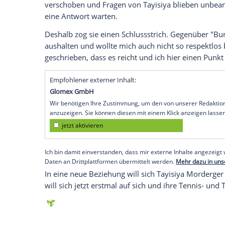
Ich bin damit einverstanden, dass mir extern
personenbezogene Daten an Drittplattformen
Datenschutzhinweisen.
Darum hat sich "
Bauer sucht Frau
"-Star 
Das Liebes-Aus kam sehr überraschend fü
war alles super. Er hat mir immer gesagt,
verlieren. Von meiner Seite war alles perf
Nachdem das Paar am 1. Januar noch gemei
sein Ton in der Beziehung jedoch stark 
verschoben und Fragen von Tayisiya blie
eine Antwort warten.