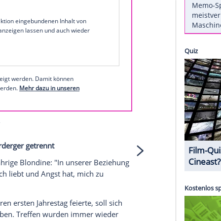
den. Ein Jahr später glaubte sie endlich den
nun zerbrach auch diese Beziehung, wie sie
agram
1 von 24
 unserer Redaktion eingebundenen Inhalt von
t einem Klick anzeigen lassen und auch wieder