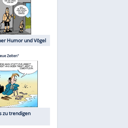
Cartoons mit wahren
Lebensgeschichten
Memo-Spiel