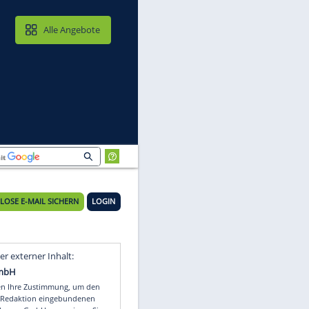
MAIL & CLOUD
Alle Angebote
KOSTENLOSE E-MAIL SICHERN
LOGIN
Video
Empfohlener externer Inhalt: