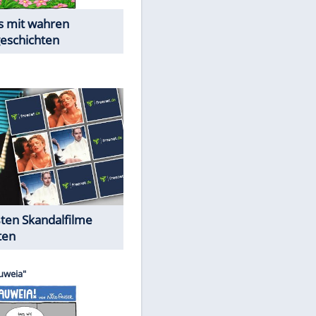
Die Öffentlichkeit schaut zu:
EITE
Peinliche Auftritte auf dem
roten Teppich
Cartoons "Das Wahre Leben"