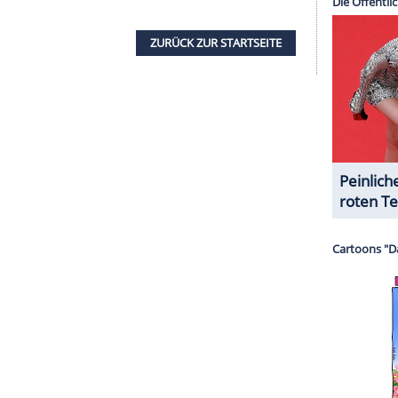
nüber "Bunte.de" sagte sie: "Ich konnte es nicht
 respektlos behandeln lassen und habe
 einen Punkt mache."
serer Redaktion eingebundenen Inhalt von Glomex GmbH
nzeigen lassen und auch wieder deaktivieren.
halte angezeigt werden. Damit können personenbezogene
r dazu in unseren Datenschutzhinweisen.
Morderger
so schnell nicht wieder stürzen. Sie
Tennis- und TV-Karriere konzentrieren.