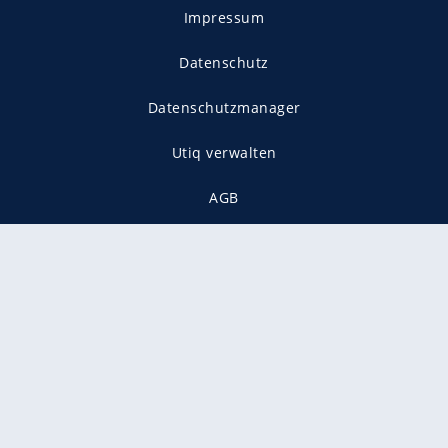
Impressum
Datenschutz
Datenschutzmanager
Utiq verwalten
AGB
Gender-Hinweis
Presse
Mediadaten
Karriere
Vertragskündigung