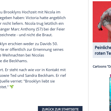
nzeigen lassen und auch wieder deaktivieren.
halte angezeigt werden. Damit können personenbezogene
r dazu in unseren Datenschutzhinweisen.
idern sind sie "völlig verblüfft und bestürzt über
David und Victoria werden von der Kanzlei
wälte, die auch für König Charles III. (77)
ily Mail"
die Kanzlei Schillings engagiert.
ätten lediglich versucht, ihrem Sohn zu zeigen,
 ersten Anwaltsschreiben sei Social Media für sie
n zu erreichen - ein klassisches Dilemma. Freunde
rn gebe es keine Boshaftigkeit, nur Sorge um den