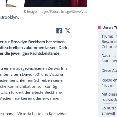
©
imago images/Future Image/Ste
a und Sohn Brooklyn.
zt sich weiter zu: Brooklyn Beckham hat seinen
olge ein Anwaltsschreiben zukommen lassen. Darin
hließlich über die jeweiligen Rechtsbeistände