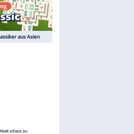
Film-Quiz: Bist Du ein
Cineast?
Kostenlos spielen