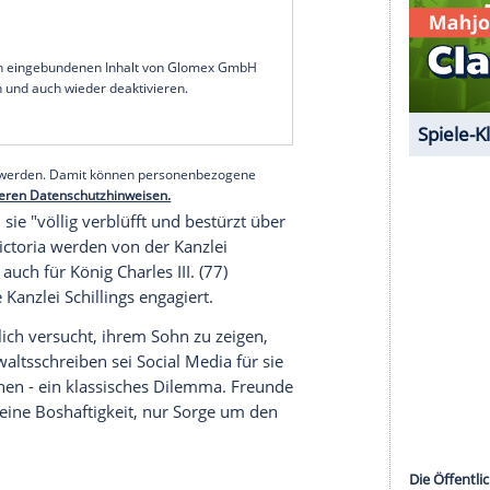
erhalten steckt laut Insidern mehr. Eine Quelle
ht alle Fakten dieser herzzerreißenden Geschichte
zig gewesen, als er seine Eltern blockierte." Die
abe bereits Ende des vergangenen Sommers das
ebeten, die Angelegenheit privat und nicht
au Nicola Peltz (31) - fühlte sich von den
 Beckhams demnach verfolgt. Angeblich wachten
f, weil sie nicht wussten, was ihre Eltern über
empfand es als Missachtung seiner Privatsphäre,
wähnten, anstatt ihn direkt anzusprechen.
serer Redaktion eingebundenen Inhalt von Glomex GmbH