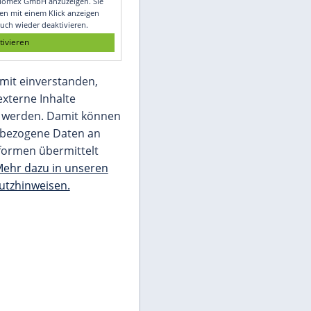
Glomex GmbH
Wir benötigen Ihre Zustimmung, um den
von unserer Redaktion eingebundenen
Inhalt von Glomex GmbH anzuzeigen. Sie
können diesen mit einem Klick anzeigen
lassen und auch wieder deaktivieren.
jetzt aktivieren
Ich bin damit einverstanden,
dass mir externe Inhalte
angezeigt werden. Damit können
personenbezogene Daten an
Drittplattformen übermittelt
werden.
Mehr dazu in unseren
Datenschutzhinweisen.