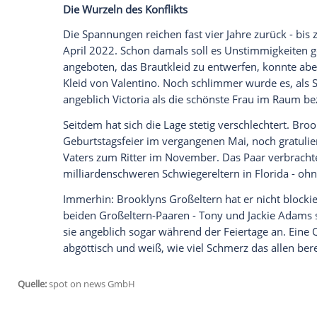
anzuzeigen. Sie können diesen mit einem Klick a
jetzt aktivieren
Ich bin damit einverstanden, dass mir externe In
Daten an Drittplattformen übermittelt werden.
Meh
Die Reaktion der Beckham-Eltern? Laut Ins
diese jüngste Wendung der Ereignisse". 
Harbottle & Lewis vertreten - dieselben An
arbeiten. Brooklyn hingegen hat
laut "Da
Aus dem Umfeld der Eltern heißt es, sie h
dass die Tür immer offen steht. Nach den
die einzige Möglichkeit gewesen, Brookly
der Familie betonen: Von Seiten der Elte
erstgeborenen Sohn.