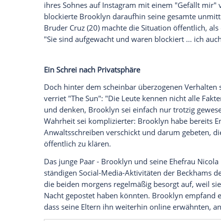
erfolgt.
Was als kleines Familien-Hickhack bega
entwickelt. Brooklyn Beckham (26) hat se
Beckham (51) laut übereinstimmenden br
Anwälte zukommen lassen. Die klare Bots
ausschließlich über die Rechtsbeistände l
Spross, dass seine Eltern ihn nicht meh
sollen,
wie unter anderem "The Sun" beri
Der Auslöser für die jüngste Eskalation wi
ihres Sohnes auf Instagram mit einem "G
blockierte Brooklyn daraufhin seine gesa
Bruder Cruz (20) machte die Situation öffe
"Sie sind aufgewacht und waren blockiert 
Ein Schrei nach Privatsphäre