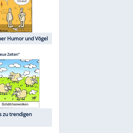
EITE
Cartoons mit wahren
Lebensgeschichten
Memo-Spiel