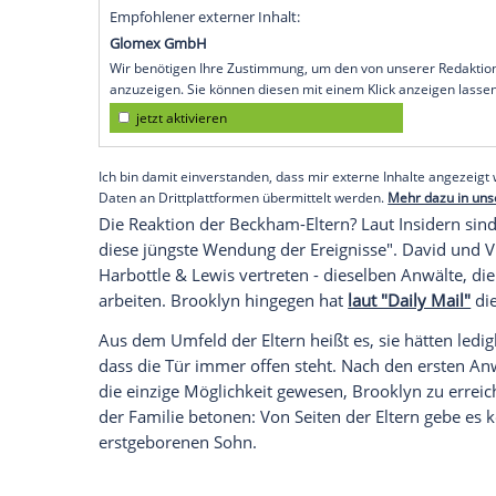
Doch hinter dem scheinbar überzogenen V
verriet "The Sun": "Die Leute kennen nic
und denken, Brooklyn sei einfach nur trot
Wahrheit sei komplizierter: Brooklyn h
Anwaltsschreiben verschickt und darum g
öffentlich zu klären.
Das junge Paar - Brooklyn und seine Ehefr
ständigen Social-Media-Aktivitäten der
die beiden morgens regelmäßig besorgt au
Nacht gepostet haben könnten. Brooklyn 
dass seine Eltern ihn weiterhin online er
Empfohlener externer Inhalt:
Glomex GmbH
Wir benötigen Ihre Zustimmung, um den von un