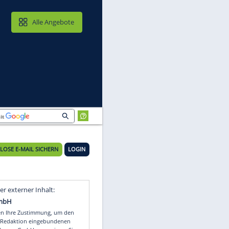
MAIL & CLOUD
Alle Angebote
KOSTENLOSE E-MAIL SICHERN
LOGIN
Video
Empfohlener externer Inhalt: