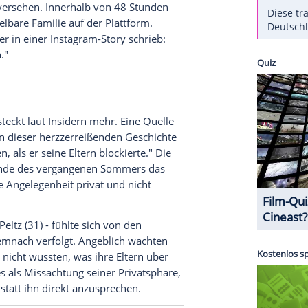
nn, hat sich zu einem ausgewachsenen Zerwürfnis
inen berühmten Eltern David (50) und Victoria
itischen Medienberichten ein Schreiben seiner
chaft: Jegliche Kommunikation soll künftig
aufen. Zusätzlich fordert der älteste Beckham-
r in sozialen Medien markieren oder erwähnen
chtet
.
rkt dabei fast banal: Victoria hatte ein Kochvideo
efällt mir" versehen. Innerhalb von 48 Stunden
mte unmittelbare Familie auf der Plattform.
ntlich, als er in einer Instagram-Story schrieb:
... ich auch."