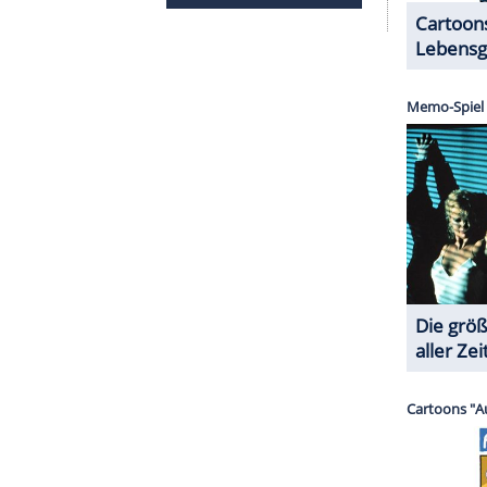
urück - bis zu Brooklyns Hochzeit mit Nicola im
migkeiten gegeben haben: Victoria hatte angeblich
nnte aber nicht liefern. Nicola trug letztlich ein
e es, als Sänger Marc Anthony (57) bei der Feier
im Raum bezeichnete - und nicht die Braut.
echtert. Brooklyn erschien weder zu Davids 50.
h gratulierte er öffentlich zur Ernennung seines
r verbrachte Weihnachten bei Nicolas
lorida - ohne die Beckhams.
ht blockiert. Er steht nach wie vor in Kontakt mit
ckie Adams sowie Ted und Sandra Beckham. Er rief
 an. Eine Quelle verriet: "Brooklyn liebt sie
 allen bereitet."