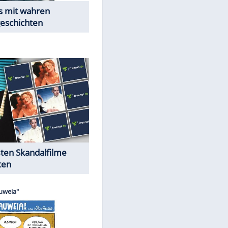
Peinliche Auftritte auf dem
roten Teppich
Cartoons "Das Wahre Leben"