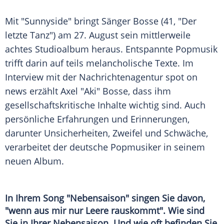
Mit "
Sunnyside
" bringt Sänger Bosse (41, "Der
letzte Tanz") am 27. August sein mittlerweile
achtes
Studioalbum
heraus.
Entspannte
Popmusik
trifft darin auf teils melancholische Texte. Im
Interview
mit der Nachrichtenagentur spot on
news erzählt Axel "Aki" Bosse, dass ihm
gesellschaftskritische Inhalte wichtig sind. Auch
persönliche Erfahrungen und Erinnerungen,
darunter Unsicherheiten,
Zweifel
und Schwäche,
verarbeitet der deutsche Popmusiker in seinem
neuen
Album
.
In Ihrem Song "Nebensaison" singen Sie davon,
"wenn aus mir nur Leere rauskommt". Wie sind
Sie in Ihrer
Nebensaison
. Und wie oft befinden Sie