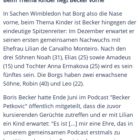
Beim Thema Kinder liegt Becker vorne
In Sachen
Wimbledon
hat
Borg
also die Nase
vorne, beim Thema Kinder ist Becker hingegen der
eindeutige Spitzenreiter: Im
Dezember
erwartet er
seinen ersten gemeinsamen Nachwuchs mit
Ehefrau
Lilian de
Carvalho
Monteiro. Nach den
drei Söhnen Noah (31), Elias (25) sowie Amadeus
(15) und Tochter
Anna Ermakova
(25) wird es sein
fünftes sein. Die
Borgs
haben zwei erwachsene
Söhne, Robin (40) und Leo (22).
Boris Becker hatte Ende Juni im
Podcast
"Becker
Petkovic" öffentlich mitgeteilt, dass die zuvor
kursierenden
Gerüchte
zutreffen und er mit Lilian
ein Kind erwartet: "Es ist [...] mir eine Ehre, das in
unserem gemeinsamen
Podcast
erstmals zu