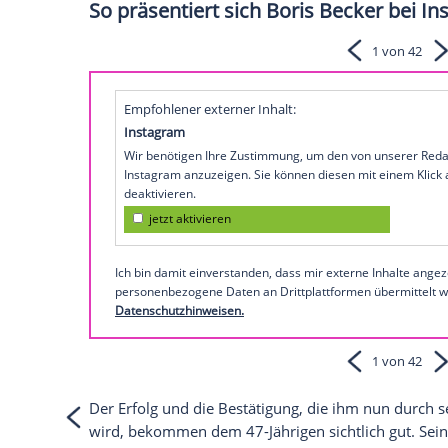
(47) vor kurzem auf seinem
Instagram-A
sein jetziges
Leben
zuzutreffen. Wie der
der
Zeitschrift
"Gala" verraten hat, kann 
Offensichtlich ist ihm diese
Tatsache
etwa
mag es gar nicht sagen" voran. Er sei dur
Schlimmste ist vorbei". Die Profi-Karrie
Sehen Sie im Video Boris Beckers Twitter
So präsentiert sich Boris Beck
Empfohlener externer Inhalt:
Instagram