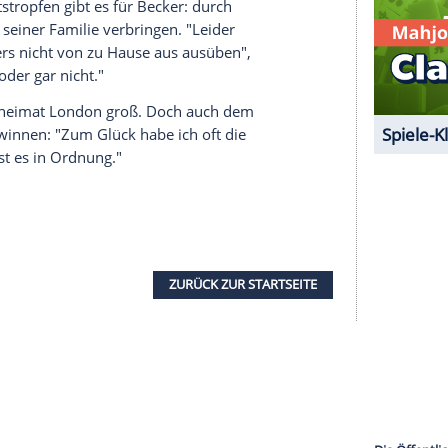
 unserer Redaktion eingebundenen Inhalt von
t einem Klick anzeigen lassen und auch wieder
e Inhalte angezeigt werden. Damit können
 übermittelt werden.
Mehr dazu in unseren
1 von 42
nun durch seine neue
Aufgabe
als
Trainer
zu Teil
 gut. Sein Schützling Djokovic ist heute die
nen
Wermutstropfen
gibt es für Becker: durch
iel Zeit mit seiner
Familie
verbringen. "Leider
 des Trainers nicht von zu Hause aus ausüben",