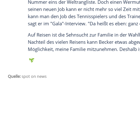
Wir benötigen Ihre Zustimmung, um den von
Instagram anzuzeigen. Sie können diesen mi
deaktivieren.
jetzt aktivieren
Ich bin damit einverstanden, dass mir extern
personenbezogene Daten an Drittplattformen
Datenschutzhinweisen.
Der
Erfolg
und die
Bestätigung
, die ihm 
wird, bekommen dem 47-Jährigen sichtlich
Nummer eins der
Weltrangliste
. Doch ei
seinen neuen Job kann er nicht mehr so v
kann man den Job des Tennisspielers und