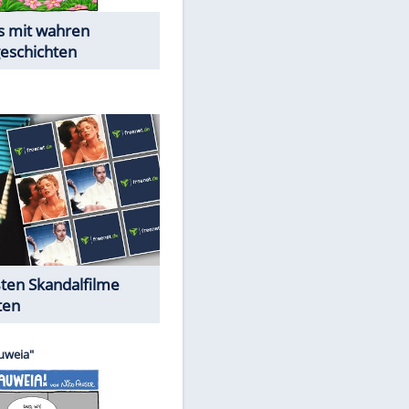
Die Öffentlichkeit schaut zu:
Peinliche Auftritte auf dem
roten Teppich
Cartoons "Das Wahre Leben"