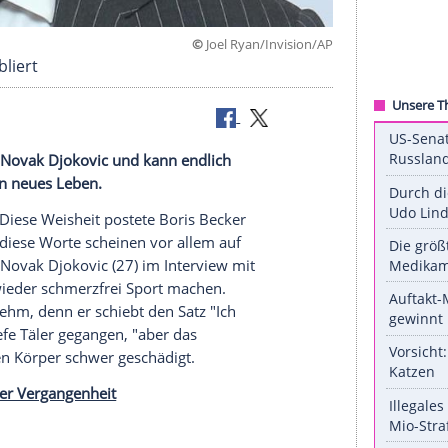
©
Joel Ryan/Invi
rainer etabliert
s Trainer von Novak Djokovic und kann endlich
 er über sein neues Leben.
von heute": Diese
Weisheit
postete
Boris Becker