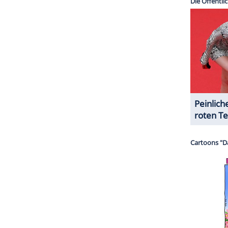
eben: ganz oder gar nicht."
n der
Wahlheimat
London
groß. Doch auch dem
 etwas abgewinnen: "Zum
Glück
habe ich oft die
Deshalb ist es in Ordnung."
ZURÜCK ZUR STARTS