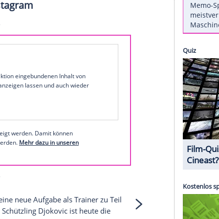
ccount
und diese Worte scheinen vor allem auf
Trainer
von
Novak Djokovic
(27) im
Interview
mit
er endlich wieder schmerzfrei Sport machen.
s unangenehm, denn er schiebt den Satz "Ich
ch einige tiefe Täler gegangen, "aber das
re habe seinen Körper schwer geschädigt.
-Fails aus der Vergangenheit
er bei Instagram
1 von 42