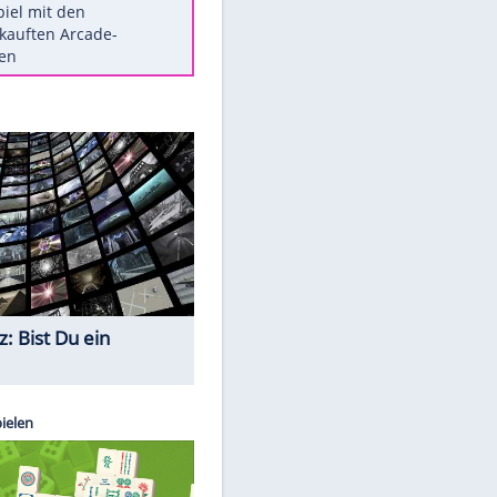
Die größten Mythen über
Medikamente
Auftakt-Misere gestoppt: Berlin
gewinnt in Bochum
Vorsicht: Diese 17 Dinge hassen
Katzen
Illegales Asphalt-Kartell muss
Mio-Strafe zahlen
Memo-Spiel mit den
meistverkauften Arcade-
Maschinen
Quiz