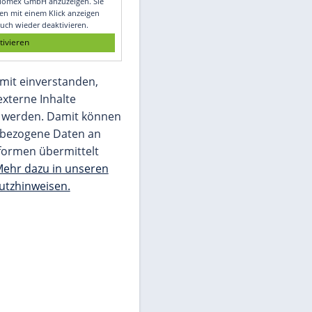
Glomex GmbH
Wir benötigen Ihre Zustimmung, um den
von unserer Redaktion eingebundenen
Inhalt von Glomex GmbH anzuzeigen. Sie
können diesen mit einem Klick anzeigen
lassen und auch wieder deaktivieren.
jetzt aktivieren
Ich bin damit einverstanden,
dass mir externe Inhalte
angezeigt werden. Damit können
personenbezogene Daten an
Drittplattformen übermittelt
werden.
Mehr dazu in unseren
Datenschutzhinweisen.