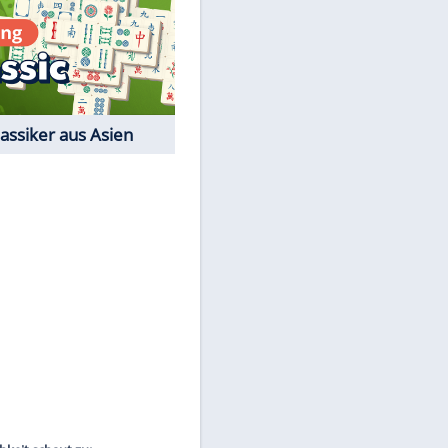
Film-Quiz: Bist Du ein
Cineast?
Kostenlos spielen