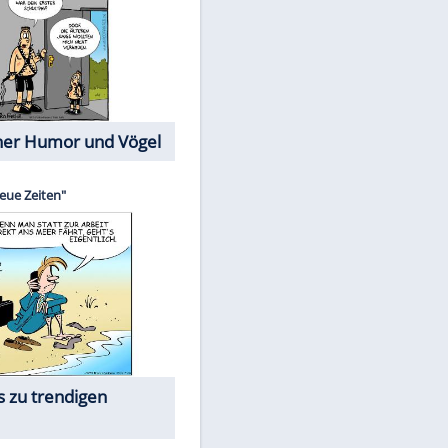
Cartoons mit wahren
Lebensgeschichten
Memo-Spiel