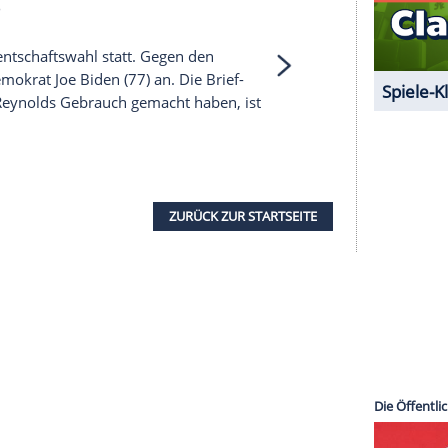
1 von 15
 unserer Redaktion eingebundenen Inhalt von
t einem Klick anzeigen lassen und auch wieder
e Inhalte angezeigt werden. Damit können
 übermittelt werden.
Mehr dazu in unseren
1 von 15
 die
Präsidentschaftswahl
statt. Gegen den