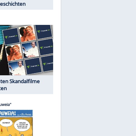
Peinliche Auftritte auf dem
roten Teppich
Cartoons "Das Wahre Leben"