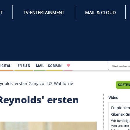
INTERNET
TV-ENTERTAINMENT
♥
IFESTYLE
DIGITAL
SPIELEN
MAIL
DOMAIN
eiert Ryan Reynolds' ersten Gang zur US-Wahlurne
Ryan Reynolds' ersten