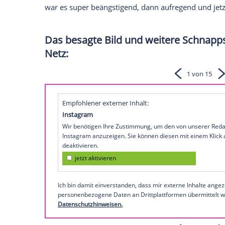
hat es getan: "Es war das erste Mal für
R
Gemeint ist die Stimmabgabe im Rahmen 
gebürtige Kanadier dabei gefühlt habe? "E
alles so schnell. Wirklich schnell", erklä
geweint, "ich tat so, als würde ich weinen
Reynolds
selbst, der seit 2018 die US-am
veröffentlichte ebenfalls ein paar Zeilen
Zu einem Bild, das ihn gemeinsam mit
Li
Blake
dafür danken, dass sie mein erstes M
war es super beängstigend, dann aufregen
Das besagte Bild und weitere
Netz: