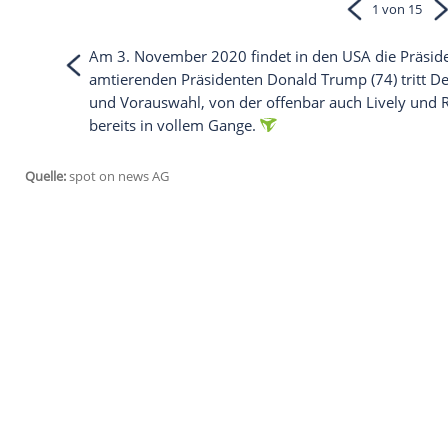
Empfohlener externer Inhalt:
Instagram
Wir benötigen Ihre Zustimmung, um den von
Instagram anzuzeigen. Sie können diesen mi
deaktivieren.
jetzt aktivieren
Ich bin damit einverstanden, dass mir extern
personenbezogene Daten an Drittplattformen
Datenschutzhinweisen.
Am 3. November 2020 findet in den USA