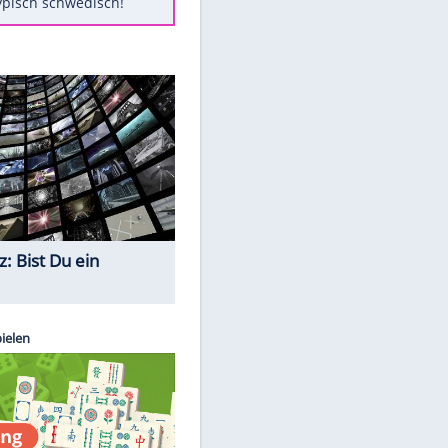
Diese Autos haben uns verlassen
Randale in Dresden: DFB-
Bundesgericht bestätigt Urteil
Mit diesen Tricks wird der Grill
ruckzuck sauber
So nutzt man alte Smartphones
sinnvoll
Das ist typisch schwedisch!
Quiz