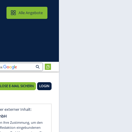
MAIL & CLOUD
Alle Angebote
KOSTENLOSE E-MAIL SICHERN
LOGIN
Video
Empfohlener externer Inhalt: