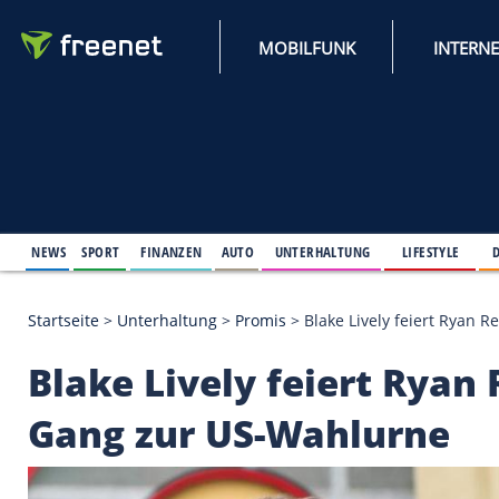
MOBILFUNK
NEWS
SPORT
FINANZEN
AUTO
UNTERHALTUNG
L
Startseite
>
Unterhaltung
>
Promis
>
Blake Lively f
Blake Lively feiert 