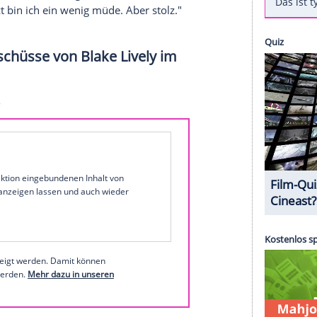
yan
",
schreibt die Schauspielerin bei Instagram
.
der US-Präsidentschaftswahl. Wie sich der
r war verständlicherweise verängstigt. Es ging
rt seine Ehefrau mit viel Humor.
Reynolds
habe
. Dann rief er alle seine Freunde an."
erikanische Staatsbürgerschaft besitzt,
 zu seiner ersten Wahl
in den Vereinigten Staaten.
vely
zeigt, schrieb er: "Ich möchte meiner Frau
al so sanft und liebevoll gestaltet hat. Zuerst
d und jetzt bin ich ein wenig müde. Aber stolz."
 Schnappschüsse von
Blake Lively
im