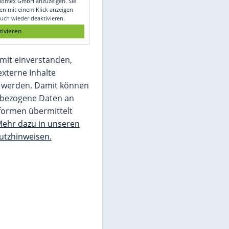
Glomex GmbH
Wir benötigen Ihre Zustimmung, um den
von unserer Redaktion eingebundenen
Inhalt von Glomex GmbH anzuzeigen. Sie
können diesen mit einem Klick anzeigen
lassen und auch wieder deaktivieren.
jetzt aktivieren
Ich bin damit einverstanden,
dass mir externe Inhalte
angezeigt werden. Damit können
personenbezogene Daten an
Drittplattformen übermittelt
werden.
Mehr dazu in unseren
Datenschutzhinweisen.