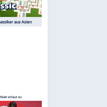
Film-Quiz: Bist Du ein
Cineast?
Kostenlos spielen