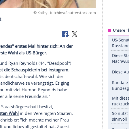
©
Kathy Hutchins/Shuttersto
verheiratet.
und "aufregendes" erstes Mal hinter sich: An der
 er seine erste Wahl als US-Bürger.
ssip Girl
") und
Ryan Reynolds
(44, "Deadpool")