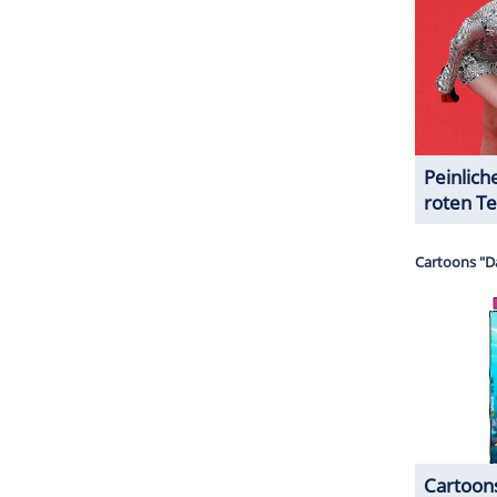
) tritt Demokrat Joe Biden (77) an. Die Brief-
Lively
und
Reynolds
Gebrauch gemacht haben, ist
ZURÜCK ZUR STARTS