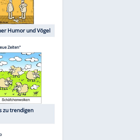
Cartoons mit wahren
Lebensgeschichten
Memo-Spiel
Die größten Skandalfilme