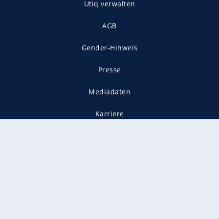
Utiq verwalten
AGB
Gender-Hinweis
Presse
Mediadaten
Karriere
Vertragskündigung
Vertrag widerrufen
gekennzeichnet mit
freenet ist Mitglied im JUSPROG e.V.