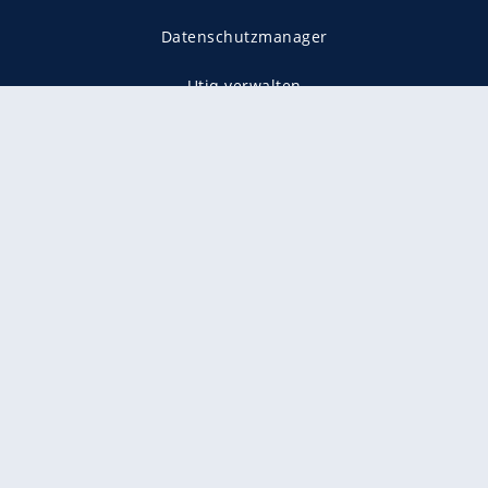
Datenschutzmanager
Utiq verwalten
AGB
Gender-Hinweis
Presse
Mediadaten
Karriere
Vertragskündigung
Vertrag widerrufen