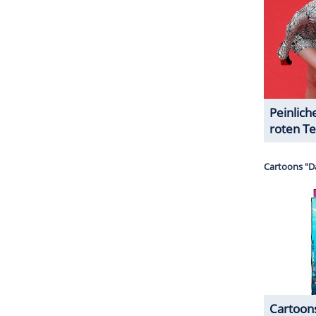
halte angezeigt werden. Damit können personenbezogene
r dazu in unseren Datenschutzhinweisen.
 Mitte
Januar
die
Hilfsorganisation
"World Central
n nicht nur Zustimmung ein. Die
Schauspielerin
ar als "Katastrophentouristen". "Meghan Markle
wagenverfolger. Was für ein abstoßender
ZURÜCK ZUR STARTS