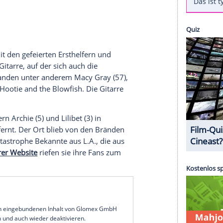
Prinz besuchte am Wochenende das
Benefizkonzert
arbara
. Mit dem Erlös aus der
ale Gesundheit
von Feuerwehrleuten, Polizisten
rdert werden, die bei den Waldbränden zum
brochene Reihe von Großbränden hatte das
ttin Meghan (43), die für ihr neues Netflix-
Kritiken kassiert hat, war nicht zugegen. Der
 über ein graues T-Shirt gezogen. Dazu trug er
ry locker mit den gefeierten Ersthelfern und
chnete eine
Gitarre
, auf der sich auch die