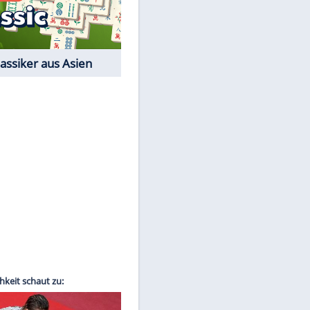
Film-Quiz: Bist Du ein
Cineast?
Kostenlos spielen