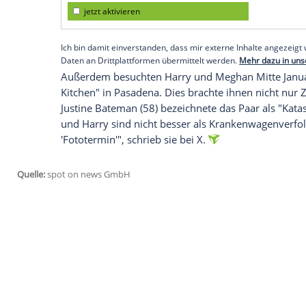
auftretenden Künstler verewigten. Auf d
Alan Parsons (76),
Kenny Loggins
(77) un
wurde für 9.000 Dollar versteigert.
Prinz Harry wohnt mit Gattin Meghan und 
Montecito, etwa 140 Kilometer von
Los 
verschont. Die Sussexes luden während 
ihren
Anwesen
flüchten mussten, zu sich
Spenden für helfende Institutionen auf.
Empfohlener externer Inhalt:
Glomex GmbH
Wir benötigen Ihre Zustimmung, um den von un
anzuzeigen. Sie können diesen mit einem Klick a
jetzt aktivieren