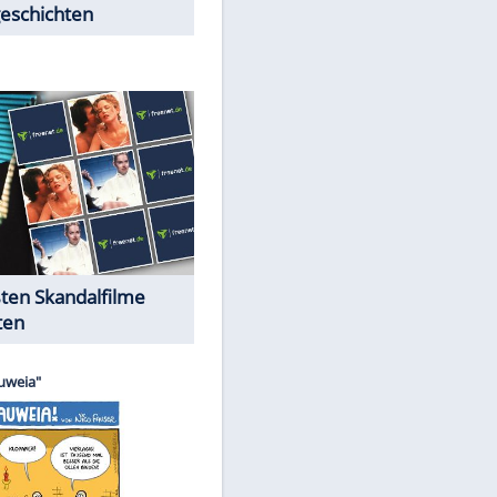
Peinliche Auftritte auf dem
roten Teppich
Cartoons "Das Wahre Leben"