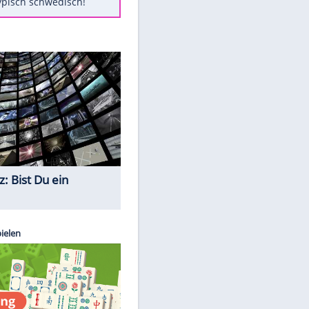
Diese Autos haben uns verlassen
Randale in Dresden: DFB-
Bundesgericht bestätigt Urteil
Mit diesen Tricks wird der Grill
ruckzuck sauber
So nutzt man alte Smartphones
sinnvoll
Das ist typisch schwedisch!
Quiz