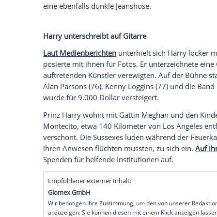
Flammen kämpften. Der britische Exil-
One805 Rock for Responders in
Santa B
Wohltätigkeitsveranstaltung
soll die
ment
und medizinischen Rettungskräften gefö
Einsatz kamen. Die im
Januar
2025 ausge
Leben von knapp 30 Menschen gekostet.
Prinz Harry besuchte das Event alleine. Ga
Format "With Love, Meghan" verheerende 
Duke of Sussex hatte ein schwarzes Sakko
eine ebenfalls dunkle
Jeanshose
.
Harry unterschreibt auf Gitarre
Laut Medienberichten
unterhielt sich Har
posierte mit ihnen für
Fotos
. Er unterzei