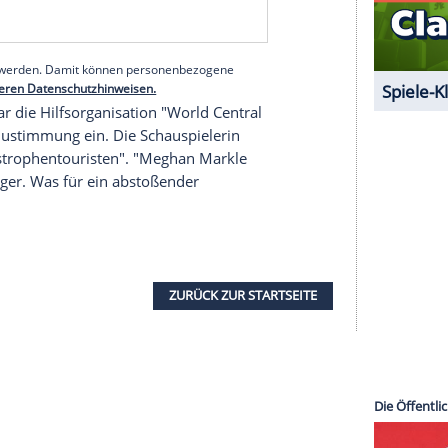
er
Bühne
standen unter anderem Macy Gray (57),
d die Band Hootie and the Blowfish. Die
Gitarre
den Kindern Archie (5) und Lilibet (3) in
Angeles
entfernt. Der Ort blieb von den Bränden
der
Feuerkatastrophe
Bekannte aus
L.A.
, die aus
 ein.
Auf ihrer
Website
riefen sie ihre Fans zum
serer Redaktion eingebundenen Inhalt von Glomex GmbH
nzeigen lassen und auch wieder deaktivieren.