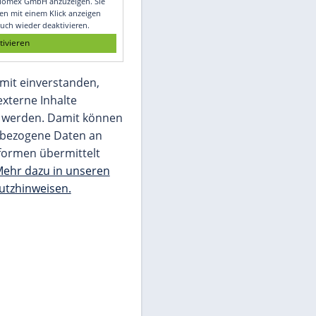
Glomex GmbH
Wir benötigen Ihre Zustimmung, um den
von unserer Redaktion eingebundenen
Inhalt von Glomex GmbH anzuzeigen. Sie
können diesen mit einem Klick anzeigen
lassen und auch wieder deaktivieren.
jetzt aktivieren
Ich bin damit einverstanden,
dass mir externe Inhalte
angezeigt werden. Damit können
personenbezogene Daten an
Drittplattformen übermittelt
werden.
Mehr dazu in unseren
Datenschutzhinweisen.