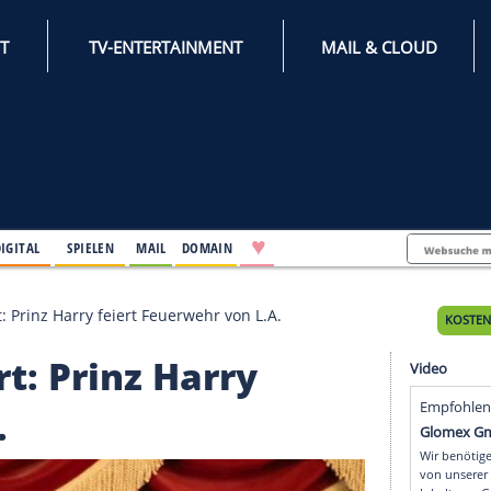
INTERNET
TV-ENTERTAINMENT
♥
IFESTYLE
DIGITAL
SPIELEN
MAIL
DOMAIN
efizkonzert: Prinz Harry feiert Feuerwehr von L.A.
nzert: Prinz Harry