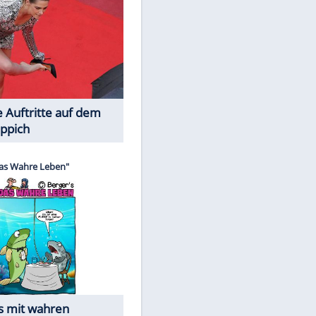
Spiele-Klassiker aus Asien
EITE
Die Öffentlichkeit schaut zu: