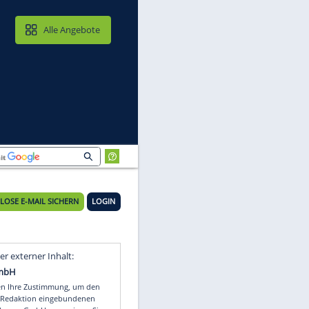
MAIL & CLOUD
Alle Angebote
KOSTENLOSE E-MAIL SICHERN
LOGIN
Video
Empfohlener externer Inhalt: