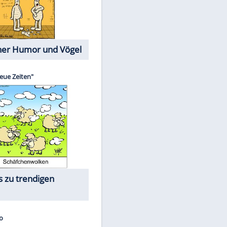
Cartoons mit wahren
Lebensgeschichten
Memo-Spiel
Die größten Skandalfilme