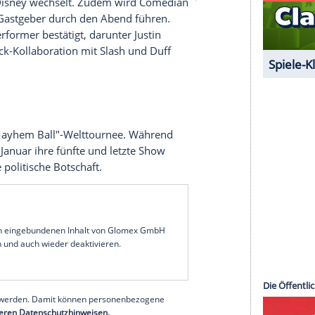
 unserer Redaktion eingebundenen Inhalt von
t einem Klick anzeigen lassen und auch wieder
e Inhalte angezeigt werden. Damit können
 übermittelt werden.
Mehr dazu in unseren
1 von 55
nde einer Ära: Es ist das letzte Jahr, in dem die
evor sie zu Disney wechselt. Zudem wird Comedian
en Mal als Gastgeber durch den Abend führen.
arätige Performer bestätigt, darunter Justin