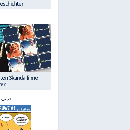
Peinliche Auftritte auf dem
roten Teppich
Cartoons "Das Wahre Leben"
EITE