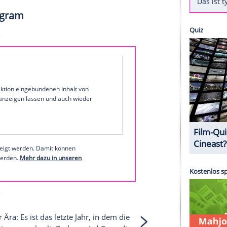
gemacht
: Lady Gaga (39) wird am kommenden
als seit 2022 als Live-Act auf der Bühne stehen.
ine der erfolgreichsten Nächte ihrer Karriere
en Nominierungen ins Rennen, vor allem für ihr
 Hit-Single "Abracadabra". Unter anderem ist die
hme des Jahres", "Album des Jahres" und "Song
 bei Instagram
1 von 55