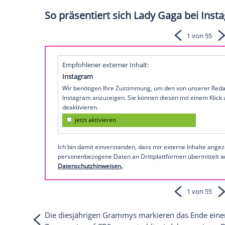
Die Recording Academy hat es
offiziell 
Sonntag bei den 68. Grammy Awards erstm
Die 14-fache Grammy-Gewinnerin könnte e
erleben.
Gaga geht in diesem Jahr mit gleich sieb
aktuelles Erfolgsalbum "Mayhem" und die
Musikerin in den Top-Kategorien "Aufna
des Jahres" im Rennen.
So präsentiert sich Lady Gaga
Empfohlener externer Inhalt: