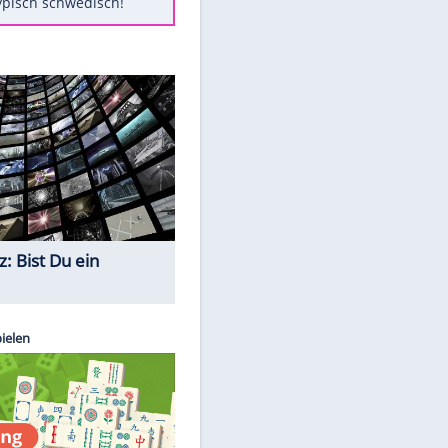
Diese Autos haben uns verlassen
Randale in Dresden: DFB-
Bundesgericht bestätigt Urteil
Mit diesen Tricks wird der Grill
ruckzuck sauber
So nutzt man alte Smartphones
sinnvoll
Das ist typisch schwedisch!
Quiz