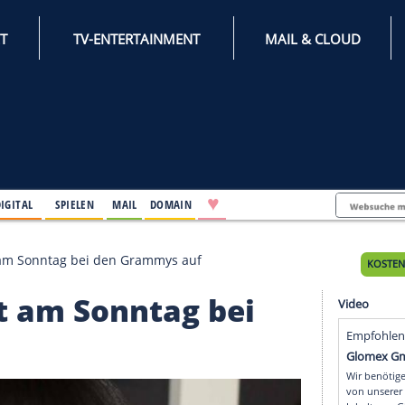
INTERNET
TV-ENTERTAINMENT
♥
IFESTYLE
DIGITAL
SPIELEN
MAIL
DOMAIN
y Gaga tritt am Sonntag bei den Grammys auf
 tritt am Sonntag bei