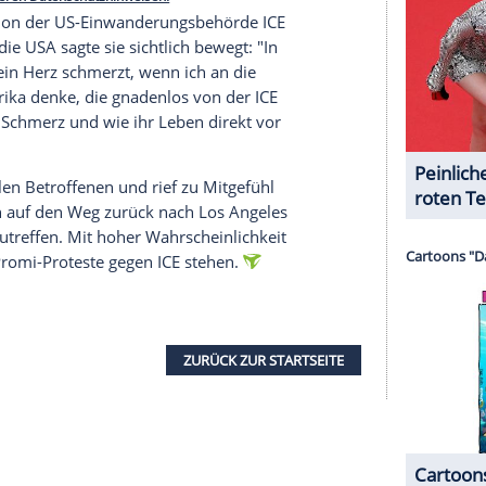
und eine Rock-Kollaboration mit Slash und Duff
ga
er riesigen "Mayhem Ball"-Welttournee. Während
sie am 30. Januar ihre fünfte und letzte Show
nschaftliche politische Botschaft.
serer Redaktion eingebundenen Inhalt von Glomex GmbH
nzeigen lassen und auch wieder deaktivieren.
halte angezeigt werden. Damit können personenbezogene