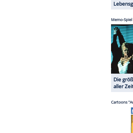
r dazu in unseren Datenschutzhinweisen.
ktuelle Situation der US-Einwanderungsbehörde ICE
Rückkehr in die USA sagte sie sichtlich bewegt: "In
egen und mein Herz schmerzt, wenn ich an die
n ganz Amerika denke, die gnadenlos von der ICE
n all ihren Schmerz und wie ihr Leben direkt vor
 Mama" allen Betroffenen und rief zu Mitgefühl
bevor sie sich auf den Weg zurück nach Los Angeles
roben einzutreffen. Mit hoher Wahrscheinlichkeit
ichen der Promi-Proteste gegen ICE stehen.
ZURÜCK ZUR STARTS