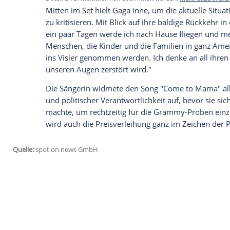
Bieber, Sabrina Carpenter, Post Malone 
McKagan.
Emotionaler Tour-Abschluss bei Lady Ga
Aktuell befindet sich Lady Gaga auf ihr
eines ihrer Konzerte im Tokyo Dome, wo 
spielt, nutzte sie die Bühne für eine leide
Empfohlener externer Inhalt:
Glomex GmbH
Wir benötigen Ihre Zustimmung, um den von un
anzuzeigen. Sie können diesen mit einem Klick a
jetzt aktivieren
Ich bin damit einverstanden, dass mir externe In