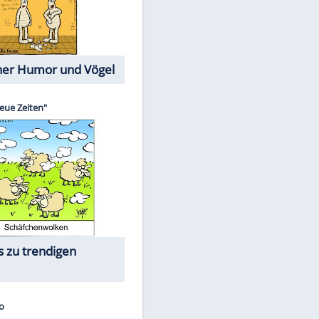
Cartoons mit wahren
Lebensgeschichten
Memo-Spiel
Die größten Skandalfilme