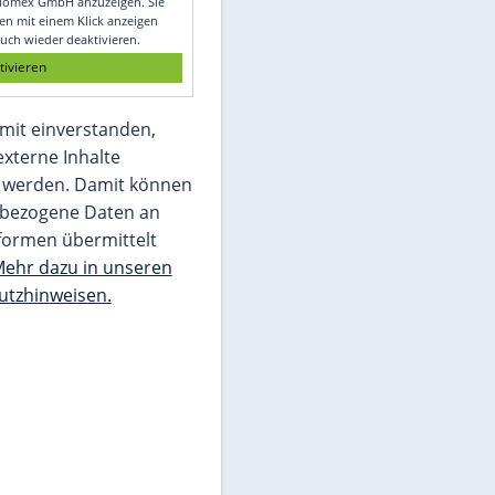
Glomex GmbH
Wir benötigen Ihre Zustimmung, um den
von unserer Redaktion eingebundenen
Inhalt von Glomex GmbH anzuzeigen. Sie
können diesen mit einem Klick anzeigen
lassen und auch wieder deaktivieren.
jetzt aktivieren
Ich bin damit einverstanden,
dass mir externe Inhalte
angezeigt werden. Damit können
personenbezogene Daten an
Drittplattformen übermittelt
werden.
Mehr dazu in unseren
Datenschutzhinweisen.