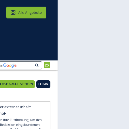
MAIL & CLOUD
Alle Angebote
KOSTENLOSE E-MAIL SICHERN
LOGIN
Video
Empfohlener externer Inhalt: