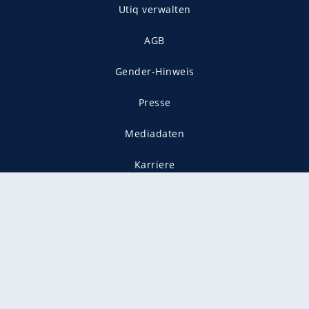
Utiq verwalten
AGB
Gender-Hinweis
Presse
Mediadaten
Karriere
Vertragskündigung
Vertrag widerrufen
gekennzeichnet mit