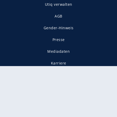
Utiq verwalten
AGB
Gender-Hinweis
Presse
Mediadaten
Karriere
Vertragskündigung
Vertrag widerrufen
gekennzeichnet mit