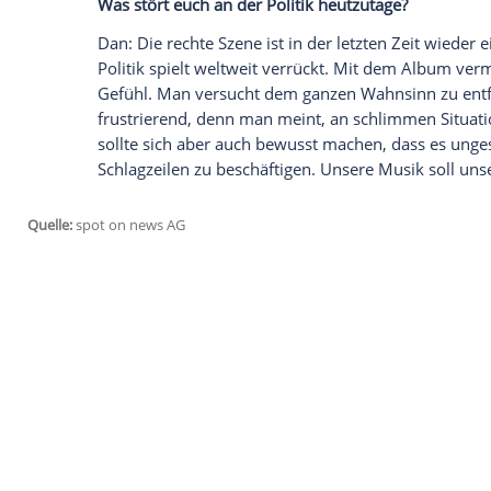
jetzt aktivieren
Ich bin damit einverstanden, dass mir externe In
Daten an Drittplattformen übermittelt werden.
Meh
Ihr singt manchmal auch über politisch
auch einen Song zum Thema Brexit?
Kyle
: Nein, denn diesmal sind wir das a
hatten wir die Themen, die uns beschäft
auf dem neuen Album wird jetzt aber zum
Politisches unterhalten können und wir 
Es geht vielmehr um die Flucht vor der h
Liebsten zu verbringen.