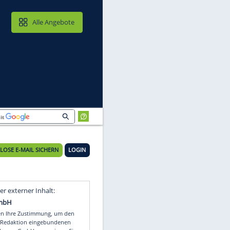
MAIL & CLOUD
Alle Angebote
KOSTENLOSE E-MAIL SICHERN
LOGIN
Video
Empfohlener externer Inhalt: