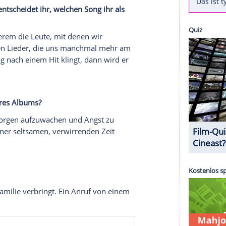
t dem Hit "Pompeii" (2013). Seither hat sich
änger
Daniel "Dan" Campbell
Smith, Keyboarder
quarson
und Schlagzeuger
Christopher "Woody"
und etliche Konzerte hinter sich. Die Jungs sind
 kommt ihr neues Album "Doom Days" heraus. Im
pot on news verraten Sänger Dan und Keyboarder
 was ihre Ängste sind.
bums. Wie entscheidet ihr, welchen Song ihr als
n unter anderem die Leute, mit denen wir
sere eigenen Lieder, die uns manchmal mehr am
enn ein Song nach einem Hit klingt, dann wird er