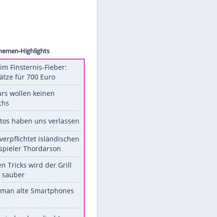
 Music
iel
Unsere Themen-Highlights
Spanien im Finsternis-Fieber:
Balkonplätze für 700 Euro
Diese Stars wollen keinen
Nachwuchs