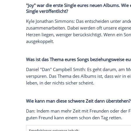
diesmal bewusst vermieden haben.
Ihren Durchbruch hatten Bastille 2013 mi
einiges getan, denn inzwischen haben S
Kyle Jonathan Simmons
, Bassist
Will Far
Wood
bereits zwei Alben herausgebracht 
auf der Überholspur, denn am 14. Juni
Interview mit der Nachrichtenagentur s
Kyle
, wer über einen Hit entscheidet und
"Joy" war die erste Single eures neuen Al
Single veröffentlicht?
Kyle Jonathan Simmons
: Das entscheide
zusammenarbeiten. Dabei werden oft un
Herzen liegen, weniger berücksichtigt. W
ausgekoppelt.