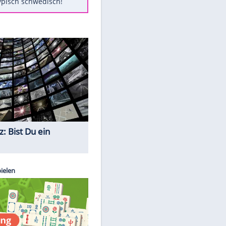
Diese Autos haben uns verlassen
St. Pauli verpflichtet isländischen
Nationalspieler Thordarson
Mit diesen Tricks wird der Grill
ruckzuck sauber
So nutzt man alte Smartphones
sinnvoll
Das ist typisch schwedisch!
Quiz