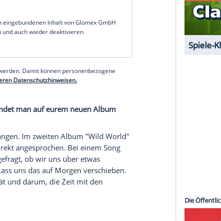
ngsweise eures Albums?
arum, am Morgen aufzuwachen und Angst zu
s wir in einer seltsamen, verwirrenden Zeit
überstehen?
oder der Familie verbringt. Ein Anruf von einem
retten.
serer Redaktion eingebundenen Inhalt von Glomex GmbH
nzeigen lassen und auch wieder deaktivieren.