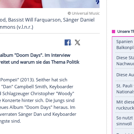
©
Universal
Woody" Wood, Bassist Will Farquarson, Sänger Dan
athan Simmons (v.l.n.r.)
ittes
Studioalbum
"Doom Days". Im Interview
e Sorgen bereitet und warum sie das Thema Politik