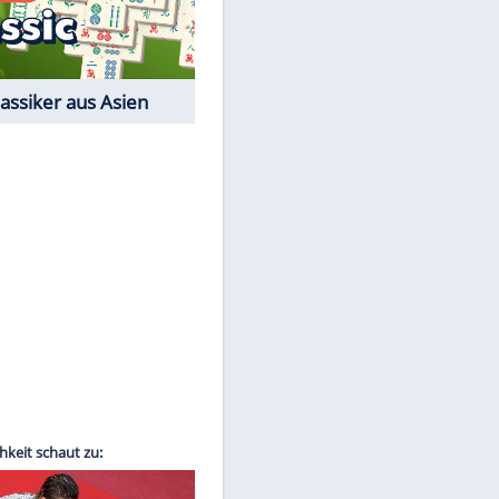
Film-Quiz: Bist Du ein
Cineast?
Kostenlos spielen