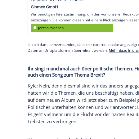
Was ist das Thema eures Songs beziehu
Daniel "Dan" Campbell
Smith: Es geht d
verspüren. Das Thema des Albums ist, das
leben, in der nichts sicher scheint.
Wie kann man diese schwere Zeit dann 
Dan: Indem man mehr Zeit mit Freunden 
guten Freund kann einem schon den Tag 
Empfohlener externer Inhalt:
Glomex GmbH
Wir benötigen Ihre Zustimmung, um den von un
anzuzeigen. Sie können diesen mit einem Klick a