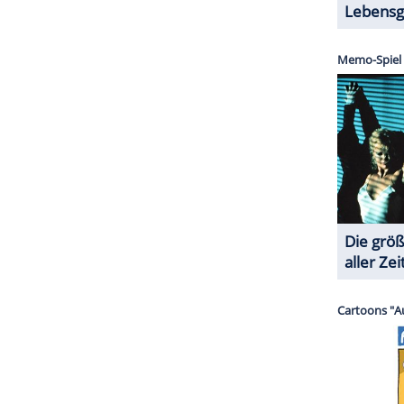
?
 Zeit wieder ein großes Thema geworden und die
m Album vermitteln wir beinahe ein apokalyptisches
 zu entfliehen, kann es aber nicht. Es ist
mmen Situationen nichts ändern zu können. Man
ss es ungesund ist, sich nur noch mit negativen
ik soll unseren Fans dabei helfen.
ZURÜCK ZUR STARTS