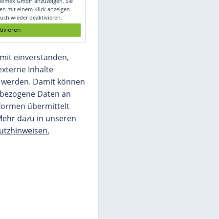
Glomex GmbH
Wir benötigen Ihre Zustimmung, um den
von unserer Redaktion eingebundenen
Inhalt von Glomex GmbH anzuzeigen. Sie
können diesen mit einem Klick anzeigen
lassen und auch wieder deaktivieren.
jetzt aktivieren
Ich bin damit einverstanden,
dass mir externe Inhalte
angezeigt werden. Damit können
personenbezogene Daten an
Drittplattformen übermittelt
werden.
Mehr dazu in unseren
Datenschutzhinweisen.