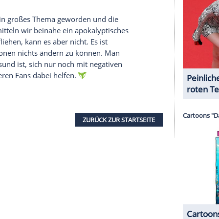
halte angezeigt werden. Damit können personenbezogene
r dazu in unseren Datenschutzhinweisen.
e Themen. Findet man auf eurem neuen Album
nders angegangen. Im zweiten Album "Wild World"
igt haben, direkt angesprochen. Bei einem Song
 Beispiel gefragt, ob wir uns über etwas
antworten: Lass uns das auf Morgen verschieben.
arten Realität und darum, die Zeit mit den