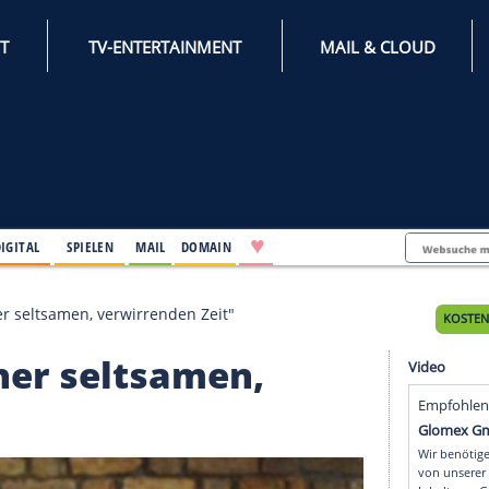
INTERNET
TV-ENTERTAINMENT
♥
IFESTYLE
DIGITAL
SPIELEN
MAIL
DOMAIN
 leben in einer seltsamen, verwirrenden Zeit"
 in einer seltsamen,