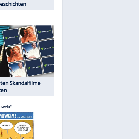
Peinliche Auftritte auf dem
roten Teppich
Cartoons "Das Wahre Leben"
EITE