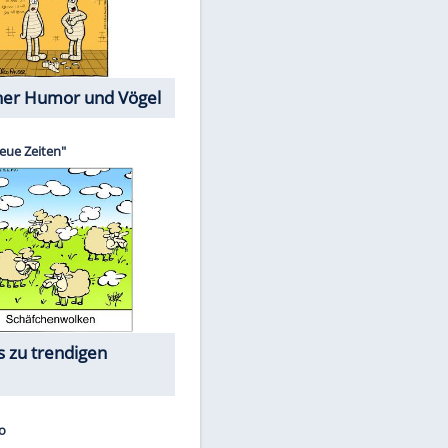
Cartoons mit wahren
Lebensgeschichten
Memo-Spiel
Die größten Skandalfilme