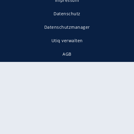
Impressum
Datenschutz
Datenschutzmanager
Utiq verwalten
AGB
Gender-Hinweis
Presse
Mediadaten
Karriere
Vertragskündigung