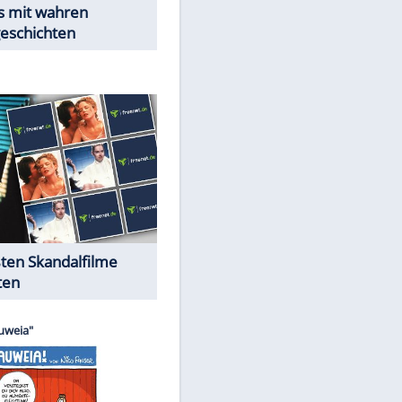
Peinliche Auftritte auf dem
roten Teppich
Cartoons "Das Wahre Leben"