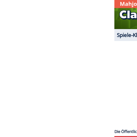
mmer der Band um
Gerard Way
(47). Nach seinem
ekten mit. Die Band
schrieb zu seinem Tod
:
ns von
Bob Bryar
, unserem ehemlifen
e
. Möge er in
Frieden
ruhen."
ZURÜCK ZUR STARTS