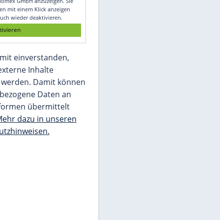
Glomex GmbH
Wir benötigen Ihre Zustimmung, um den
von unserer Redaktion eingebundenen
Inhalt von Glomex GmbH anzuzeigen. Sie
können diesen mit einem Klick anzeigen
lassen und auch wieder deaktivieren.
jetzt aktivieren
Ich bin damit einverstanden,
dass mir externe Inhalte
angezeigt werden. Damit können
personenbezogene Daten an
Drittplattformen übermittelt
werden.
Mehr dazu in unseren
Datenschutzhinweisen.