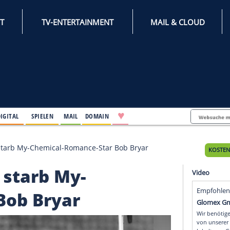
INTERNET
TV-ENTERTAINMENT
♥
IFESTYLE
DIGITAL
SPIELEN
MAIL
DOMAIN
üllt: Daran starb My-Chemical-Romance-Star Bob Bryar
Daran starb My-