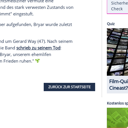
9-2024) im Alter von 44 Jahren. Der ehemalige
die-Rockband
My Chemical Romance
wurde
aufgefunden. Jetzt hat der
Autopsiebericht
die
 dass man den Musiker neben drei großen
er bekannt als
Lachgas
, vorfand. Zudem wurden in
. Der Gerichtsmediziner vermute eine
osis", aufgrund des stark verwesten Zustands von
als "unbestimmt" eingestuft.
26.
November
aufgefunden, Bryar wurde zuletzt