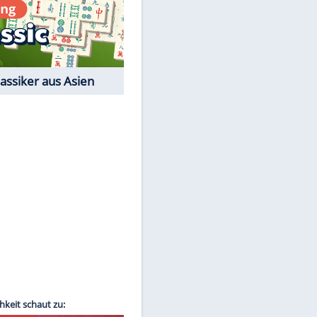
Film-Quiz: Bist Du ein
EITE
Cineast?
Kostenlos spielen