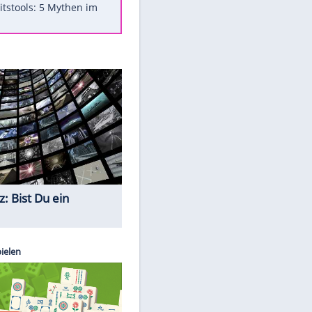
Was bei der Vogelfütterung
wirklich sinnvoll ist
"Infanti-No Go": Pressestimmen
zum Verbleib des FIFA-Chefs
Im Zeitraffer: Die Entwicklung
des Lenkrades
Lebensmittel, die nicht schlecht
werden
Sicherheitstools: 5 Mythen im
Check
Quiz