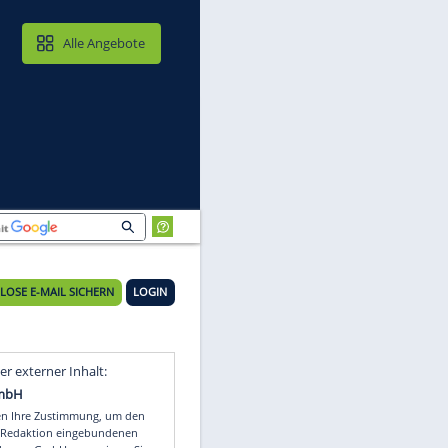
MAIL & CLOUD
Alle Angebote
KOSTENLOSE E-MAIL SICHERN
LOGIN
Video
Empfohlener externer Inhalt: