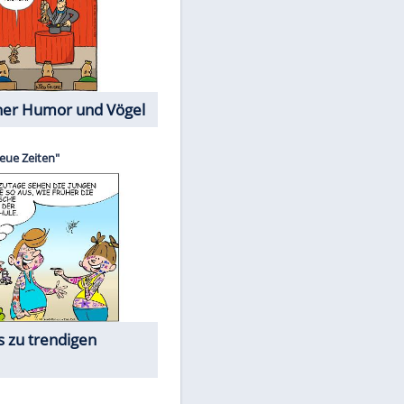
Cartoons mit wahren
Lebensgeschichten
Memo-Spiel