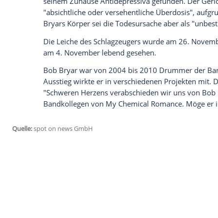
Im
November
2024 starb
Bob Bryar
(197
Schlagzeuger
der US-amerikanischen In
damals tot in seinem Haus in
Tennessee
Todesursache
enthüllt.
Er
starb
offenbar an Überdosis
Aus dem
Bericht
geht
laut "TMZ"
hervor,
Kanistern
mit
Distickstoffmonoxid
, bess
seinem
Zuhause
Antidepressiva
gefunden
"absichtliche oder versehentliche Überd
Bryars Körper sei die
Todesursache
aber 
Die
Leiche
des
Schlagzeugers
wurde am 
am 4.
November
lebend gesehen.