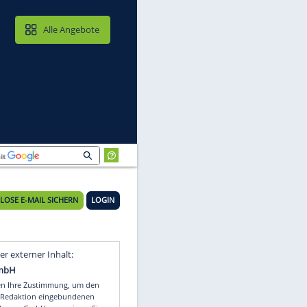
MAIL & CLOUD
Alle Angebote
KOSTENLOSE E-MAIL SICHERN
LOGIN
Video
Empfohlener externer Inhalt: