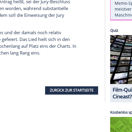
n am Freitag
einen schriftlichen Antrag
auf eine
 Jury hatte den Hit der beiden US-Musiker und des
in-Gaye-Songs
"Got to Give It Up"
von 1977 zu
Thicke
teuer zu stehen kommen: Gayes (1939-
nen Dollar (umgerechnet etwa 6,6 Mio. Euro)
rell Williams
Song "Marilyn Monroe" sehen
Lines"-Interpreten und deren Anwälte aber
 es in dem Antrag heißt, sei der Jury-Beschluss
etz getroffen worden, während substantielle
ren. Außerdem soll die
Einweisung
der Jury
rell Williams
und der damals noch relativ
ße Erfolge gefeiert. Das Lied hielt sich in den