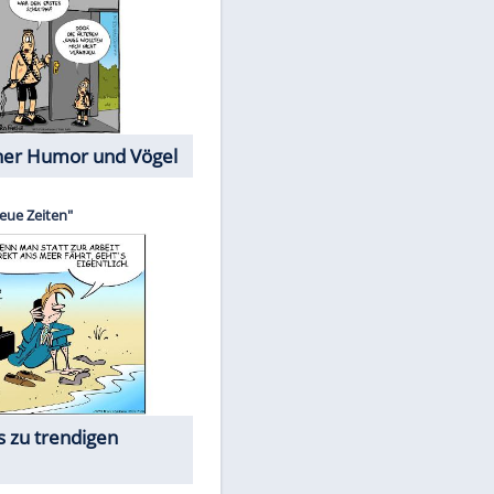
Cartoons mit wahren
Lebensgeschichten
Memo-Spiel