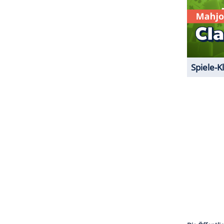
r
Schweiz
wochenlang auf Platz eins der Charts. In
anze 55 Wochen lang
Rang
eins.
ZURÜCK ZUR STARTS