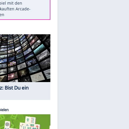
Die größten Mythen über
Medikamente
Berlins Matchwinner Grönning:
"Veränderte Perspektive"
Vorsicht: Diese 17 Dinge hassen
Katzen
Illegales Asphalt-Kartell muss
Mio-Strafe zahlen
Memo-Spiel mit den
meistverkauften Arcade-
Maschinen
Quiz