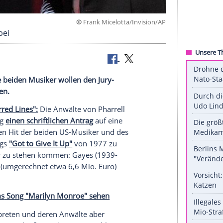
©
Frank Micelotta/Invis
icht klein bei
d Lines": Die beiden Musiker wollen den Jury-
sitzen lassen.
psong "Blurred Lines":
Die Anwälte von
Pharrell