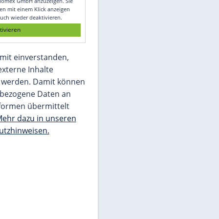
Glomex GmbH
Wir benötigen Ihre Zustimmung, um den
von unserer Redaktion eingebundenen
Inhalt von Glomex GmbH anzuzeigen. Sie
können diesen mit einem Klick anzeigen
lassen und auch wieder deaktivieren.
jetzt aktivieren
Ich bin damit einverstanden,
dass mir externe Inhalte
angezeigt werden. Damit können
personenbezogene Daten an
Drittplattformen übermittelt
werden.
Mehr dazu in unseren
Datenschutzhinweisen.