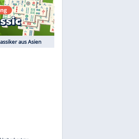
Film-Quiz: Bist Du ein
EITE
Cineast?
Kostenlos spielen