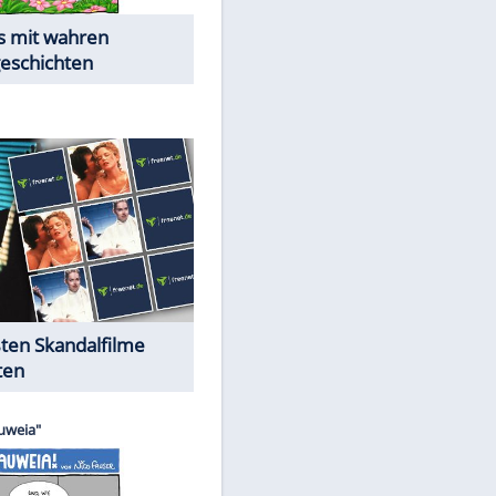
Die Öffentlichkeit schaut zu:
Peinliche Auftritte auf dem
roten Teppich
Cartoons "Das Wahre Leben"