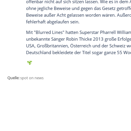
Williams
(42) und
Robin Thicke
(38) habe
neue
Gerichtsverhandlung
gestellt. Eine
Rappers T.I. Anfang März als, dem Marv
ähnlich, erklärt. Das sollte Williams und
1984)
Erben
wurden insgesamt 7,4 Millio
zugesprochen.
Bei
MyVideo
können Sie den
Clip
zu
Phar
Diese Entscheidung wollen die "Blurred 
offenbar nicht auf sich sitzen lassen. Wie
ohne jegliche Beweise und gegen das Ges
Beweise außer Acht gelassen worden wä
fehlerhaft abgelaufen sein.
Mit "Blurred Lines" hatten
Superstar
Phar
unbekannte Sänger
Robin Thicke
2013 gro