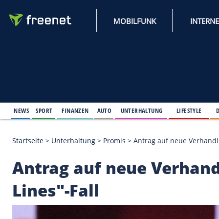
MOBILFUNK
NEWS
SPORT
FINANZEN
AUTO
UNTERHALTUNG
L
Startseite
>
Unterhaltung
>
Promis
>
Antrag auf neu
Antrag auf neue Ver