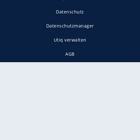
Datenschutz
Datenschutzmanager
Utiq verwalten
AGB
Gender-Hinweis
Presse
Mediadaten
Karriere
Vertragskündigung
Vertrag widerrufen