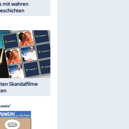
Peinliche Auftritte auf dem
roten Teppich
Cartoons "Das Wahre Leben"