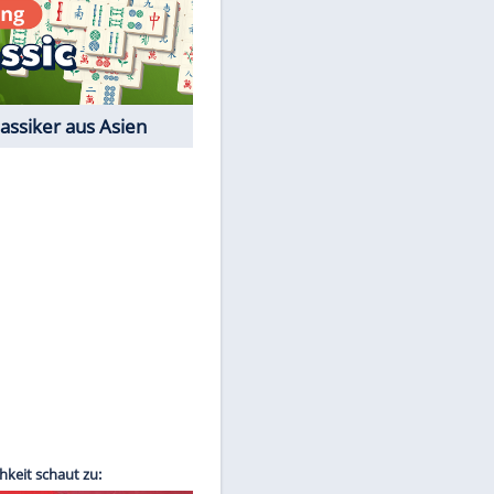
Film-Quiz: Bist Du ein
Cineast?
EITE
Kostenlos spielen