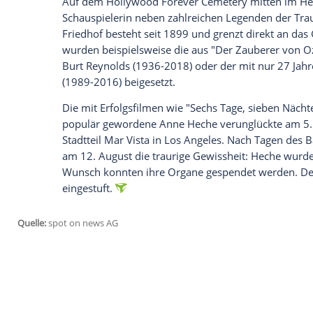
Nach ihrem schweren Autounfall Anfang 
(1969-2022) zur letzten Ruhe gebettet.
Wi
Beisetzung der 53-Jährigen bekannt. Dem
bereits am 18. August den Flammen über
Hollywood Forever Cemetery in Hollywood
jetzt nicht bekannt.
Anne Heche findet neben Hollywoodlegen
Auf dem Hollywood Forever Cemetery mi
Schauspielerin neben zahlreichen Legend
Friedhof besteht seit 1899 und grenzt di
wurden beispielsweise die aus "Der Zau
Burt Reynolds (1936-2018) oder der mit 
(1989-2016) beigesetzt.