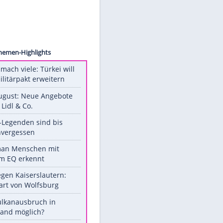
ct.com
Unsere Themen-Highlights
Aus drei mach viele: Türkei will
neuen Militärpakt erweitern
Ab 10. August: Neue Angebote
bei ALDI, Lidl & Co.