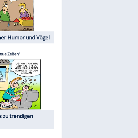
Cartoons mit wahren
Lebensgeschichten
Memo-Spiel