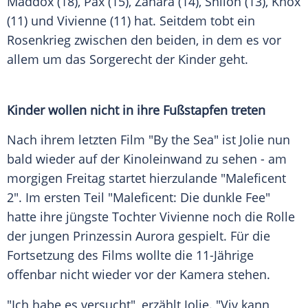
Maddox (18), Pax (15), Zahara (14), Shiloh (13), Knox
(11) und Vivienne (11) hat. Seitdem tobt ein
Rosenkrieg zwischen den beiden, in dem es vor
allem um das Sorgerecht der Kinder geht.
Kinder wollen nicht in ihre Fußstapfen treten
Nach ihrem letzten Film "By the Sea" ist
Jolie
nun
bald wieder auf der Kinoleinwand zu sehen - am
morgigen Freitag startet hierzulande "
Maleficent
2". Im ersten Teil "
Maleficent
: Die dunkle Fee"
hatte ihre jüngste Tochter Vivienne noch die Rolle
der jungen Prinzessin Aurora gespielt. Für die
Fortsetzung des Films wollte die 11-Jährige
offenbar nicht wieder vor der Kamera stehen.
"Ich habe es versucht", erzählt
Jolie
. "Viv kann