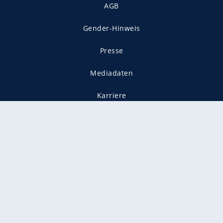
AGB
Gender-Hinweis
Presse
Mediadaten
Karriere
Vertragskündigung
Vertrag widerrufen
gekennzeichnet mit
freenet ist Mitglied im JUSPROG e.V.