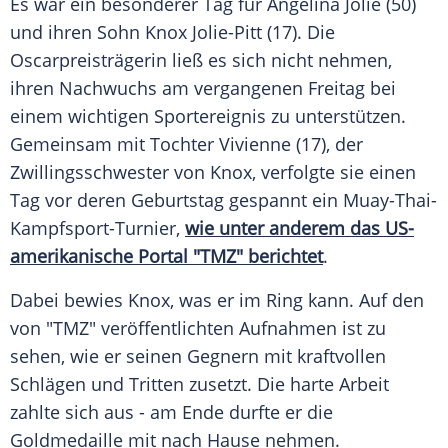
Es war ein besonderer Tag für
Angelina Jolie
(50)
und ihren Sohn Knox Jolie-Pitt (17). Die
Oscarpreisträgerin ließ es sich nicht nehmen,
ihren Nachwuchs am vergangenen
Freitag
bei
einem wichtigen
Sportereignis
zu unterstützen.
Gemeinsam mit Tochter Vivienne (17), der
Zwillingsschwester
von Knox, verfolgte sie einen
Tag vor deren
Geburtstag
gespannt ein Muay-Thai-
Kampfsport-Turnier,
wie unter anderem das US-
amerikanische
Portal
"TMZ" berichtet
.
Dabei bewies Knox, was er im
Ring
kann. Auf den
von "TMZ" veröffentlichten
Aufnahmen
ist zu
sehen, wie er seinen Gegnern mit kraftvollen
Schlägen und
Tritten
zusetzt. Die harte Arbeit
zahlte sich aus - am Ende durfte er die
Goldmedaille
mit nach Hause nehmen.