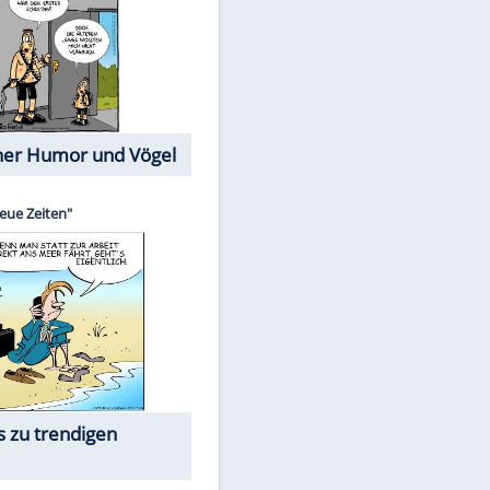
Cartoons mit wahren
Lebensgeschichten
Memo-Spiel