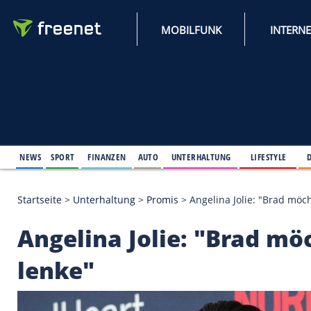
MOBILFUNK
NEWS
SPORT
FINANZEN
AUTO
UNTERHALTUNG
L
Startseite
>
Unterhaltung
>
Promis
>
Angelina Jolie
Angelina Jolie: "Bra