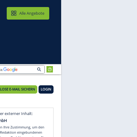
MAIL & CLOUD
Alle Angebote
KOSTENLOSE E-MAIL SICHERN
LOGIN
Video
Empfohlener externer Inhalt: