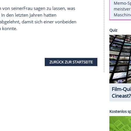
ywood-Stars wie Angelina
Jolie
(39) und
Brad Pitt
hnJahren stehen die beiden wieder für einen
ielen die Hauptrollen in dem
Drama
"By the Sea",
uch
Regie
führt. Es sei "nichteinfach" gewesen,
schöneDarstellerin im
Interview
mit der britischen
ös, wie wir es hinbekommen würden,
 und die Dinge gemeinsam zubewältigen."
on Prime
Instant Video. Gleichhier zum 30-Tage-
obleme, sich von seinerFrau sagen zu lassen, was
ke", so
Jolie
. In den letzten Jahren hatten
kte stets abgelehnt, damit sich einer vonbeiden
er kümmern konnte.