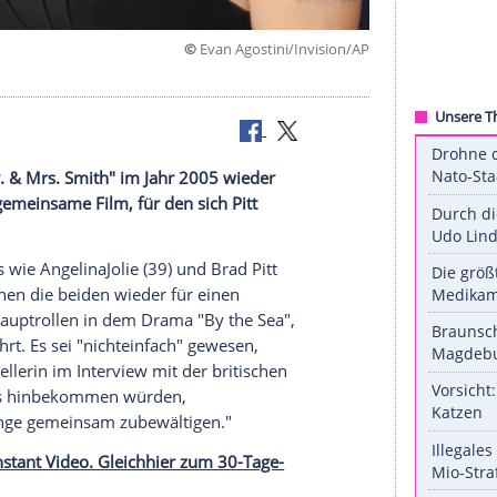
©
Evan Agostini/Invis
 gemeinsam
mals seit "Mr. & Mrs. Smith" im Jahr 2005 wieder
heißt der gemeinsame Film, für den sich Pitt
ässt.