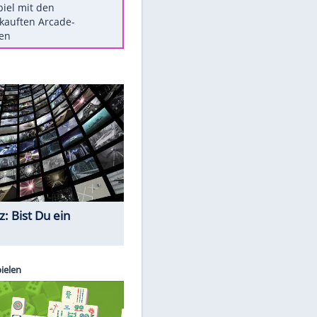
Die größten Mythen über
Medikamente
Braunschweig nach Kantersieg in
Magdeburg an der Spitze
Vorsicht: Diese 17 Dinge hassen
Katzen
Illegales Asphalt-Kartell muss
Mio-Strafe zahlen
Memo-Spiel mit den
meistverkauften Arcade-
Maschinen
Quiz