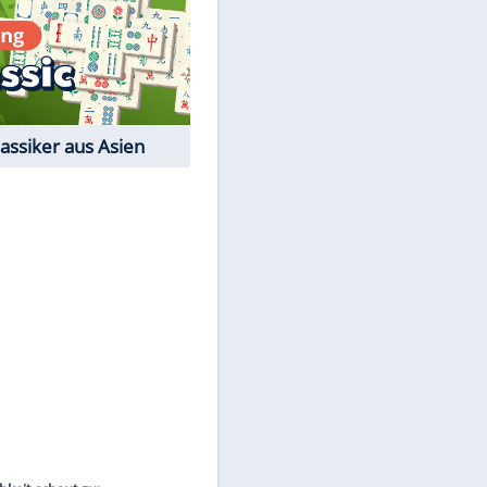
EITE
Film-Quiz: Bist Du ein
Cineast?
Kostenlos spielen