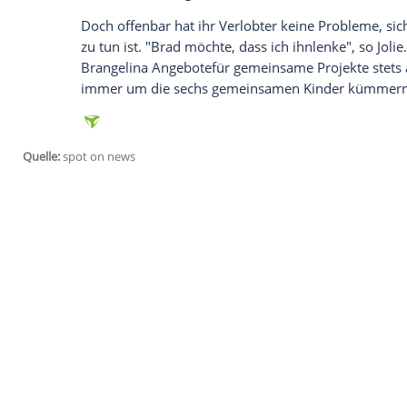
Da werden selbst zwei so erfahrene Holl
(50) nervös: Zum ersten Mal seit fast ze
gemeinsamen Film vor derKamera. Sie sp
fürdas
Jolie
das
Drehbuch
schrieb und a
wieder mit
Pitt
zu arbeiten, gestand die 
Zeitung "TheInquirer". "Wir waren nerv
alsSchauspieler miteinander umzugehen
13.000Filme und Serien gibt es bei
Amaz
Test anmelden - gratis!
Doch offenbar hat ihr Verlobter keine Pr
zu tun ist. "
Brad
möchte, dass ich ihnlen
Brangelina
Angebotefür gemeinsame Proje
immer um die sechs gemeinsamen Kind