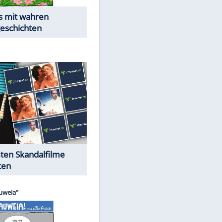
Die Öffentlichkeit schaut zu:
Peinliche Auftritte auf dem
roten Teppich
Cartoons "Das Wahre Leben"