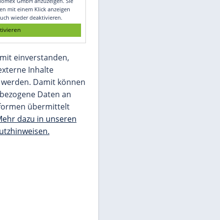
Glomex GmbH
Wir benötigen Ihre Zustimmung, um den
von unserer Redaktion eingebundenen
Inhalt von Glomex GmbH anzuzeigen. Sie
können diesen mit einem Klick anzeigen
lassen und auch wieder deaktivieren.
jetzt aktivieren
Ich bin damit einverstanden,
dass mir externe Inhalte
angezeigt werden. Damit können
personenbezogene Daten an
Drittplattformen übermittelt
werden.
Mehr dazu in unseren
Datenschutzhinweisen.