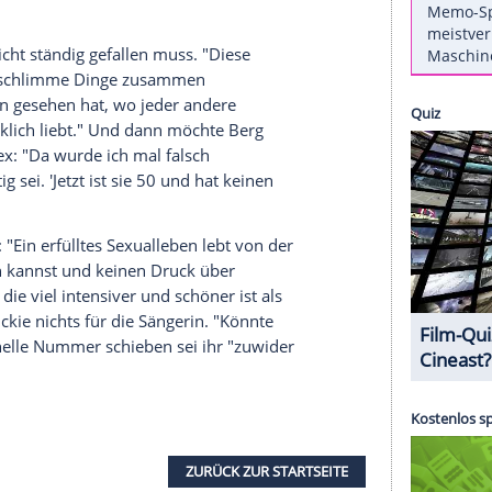
s ihre zweite Ehe - von 2002 bis 2004 war
 ihrer Seite. Außer einer Jugendliebe und einer
ena (18) gab es aber sonst in ihrem Leben kaum
ertyp", erklärt
Berg
im Interview mit der "
Bild am
litten, wenn Sachen zu Ende gingen, hab mir von
 mich weiter lieben."
ihrem Klassiker "Du hast mich tausendmal belogen"
tanden!"
em Partner nicht ständig gefallen muss. "Diese
an auch mal schlimme Dinge zusammen
 Situationen gesehen hat, wo jeder andere
er dich wirklich liebt." Und dann möchte
Berg
e mit dem Sex: "Da wurde ich mal falsch