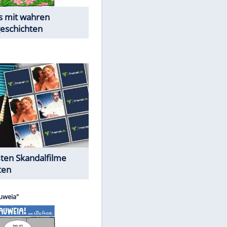
Die Öffentlichkeit schaut zu:
Peinliche Auftritte auf dem
roten Teppich
Cartoons "Das Wahre Leben"