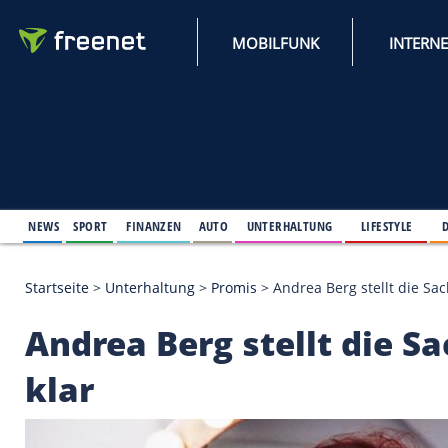
MOBILFUNK
NEWS
SPORT
FINANZEN
AUTO
UNTERHALTUNG
L
Startseite
>
Unterhaltung
>
Promis
>
Andrea Berg st
Andrea Berg stellt 