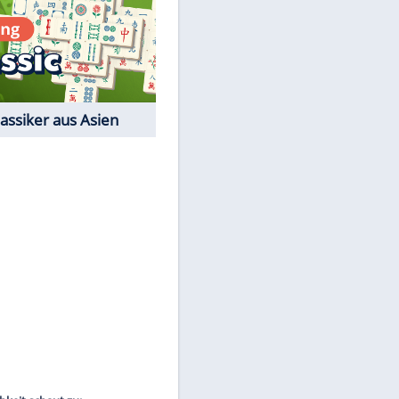
Film-Quiz: Bist Du ein
Cineast?
Kostenlos spielen
EITE