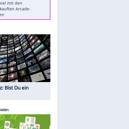
Die größten Mythen über
Medikamente
Braunschweig nach Kantersieg in
Magdeburg an der Spitze
Vorsicht: Diese 17 Dinge hassen
Katzen
Illegales Asphalt-Kartell muss
Mio-Strafe zahlen
Memo-Spiel mit den
meistverkauften Arcade-
Maschinen
Quiz