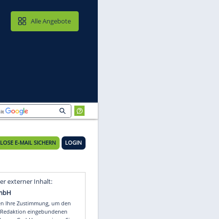
MAIL & CLOUD
Alle Angebote
KOSTENLOSE E-MAIL SICHERN
LOGIN
Video
Empfohlener externer Inhalt: