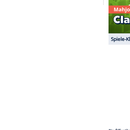
ehr wichtig sei. 'Jetzt ist sie 50 und hat keinen
klärung an: "Ein erfülltes Sexualleben lebt von der
r hingeben kannst und keinen Druck über
 Erfüllung, die viel intensiver und schöner ist als
auch ein Quickie nichts für die Sängerin. "Könnte
n!" Eine schnelle Nummer schieben sei ihr "zuwider
ZURÜCK ZUR STARTS