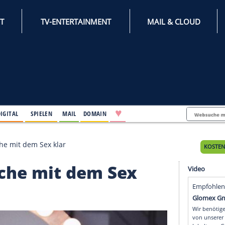
INTERNET
TV-ENTERTAINMENT
♥
IFESTYLE
DIGITAL
SPIELEN
MAIL
DOMAIN
ellt die Sache mit dem Sex klar
die Sache mit dem Sex