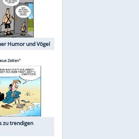
Cartoons mit wahren
Lebensgeschichten
Memo-Spiel