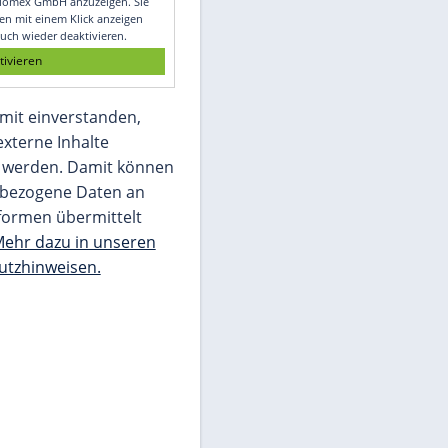
Glomex GmbH
Wir benötigen Ihre Zustimmung, um den
von unserer Redaktion eingebundenen
Inhalt von Glomex GmbH anzuzeigen. Sie
können diesen mit einem Klick anzeigen
lassen und auch wieder deaktivieren.
jetzt aktivieren
Ich bin damit einverstanden,
dass mir externe Inhalte
angezeigt werden. Damit können
personenbezogene Daten an
Drittplattformen übermittelt
werden.
Mehr dazu in unseren
Datenschutzhinweisen.