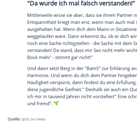
Uli Ferber
(56) verheiratet. Es ist bereit
Schlagerkollege
Olaf Henning
der Mann an
Beziehung mit dem Vater ihrer Tochter L
weitere Männer. "Ich war nie so der Flatt
Sonntag
". "Ich habe immer sehr lange ge
Männern vieles gefallen lassen, damit sie
Sehen Sie bei Clipfish Andrea Berg mit 
"Da wurde ich mal falsch vers
Mittlerweile wisse sie aber, dass sie ihr
Entspanntheit kriegt man erst, wenn m
ausgehalten hat. Wenn dich dein Mann in
weggelaufen wäre. Dann erkennst du, ob 
noch eine Sache richtigstellen - die Sach