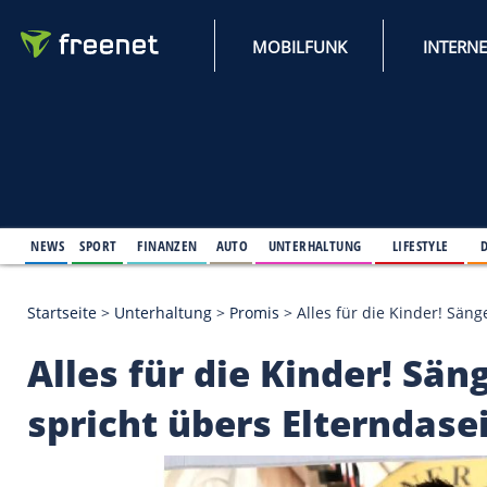
MOBILFUNK
NEWS
SPORT
FINANZEN
AUTO
UNTERHALTUNG
L
Startseite
>
Unterhaltung
>
Promis
>
Alles für die 
Alles für die Kinder