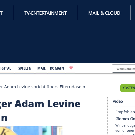
INTERNET
TV-ENTERTAINMENT
♥
IFESTYLE
DIGITAL
SPIELEN
MAIL
DOMAIN
Kinder! Sänger Adam Levine spricht übers Elterndasein
! Sänger Adam Levine