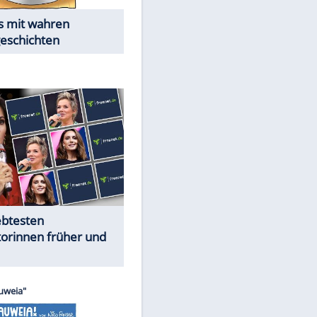
Alles aus!
Trennungsschock im Promi-
Kosmos
Cartoons "Das Wahre Leben"