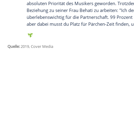
Der Musiker
Adam Levine
(39) und das 
zweier Töchter: der zweijährigen
Dusty R
wird. Seitdem
Adam
Vater ist, wurde sei
zwischen Chaos, schlaflosen Nächten und
seine beiden Schützlinge macht, sei es ga
finden. "Ein ganz neues Leben" Im Intervi
Sänger über seine Rolle als Vater: "Ich li
Lernkurve. Es ist ein Chaos." Besonders d
Herausforderung: "Das nimmt alles ein, d
verantwortlich bist." Zeit für Zweisamkei
absoluten Priorität des Musikers geword
Beziehung zu seiner Frau
Behati
zu arbeit
überlebenswichtig für die Partnerschaft.
aber dabei musst du Platz für Pärchen-Ze