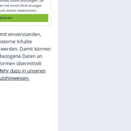
Glomex GmbH
Wir benötigen Ihre Zustimmung, um den
von unserer Redaktion eingebundenen
Inhalt von Glomex GmbH anzuzeigen. Sie
können diesen mit einem Klick anzeigen
lassen und auch wieder deaktivieren.
jetzt aktivieren
Ich bin damit einverstanden,
dass mir externe Inhalte
angezeigt werden. Damit können
personenbezogene Daten an
Drittplattformen übermittelt
werden.
Mehr dazu in unseren
Datenschutzhinweisen.