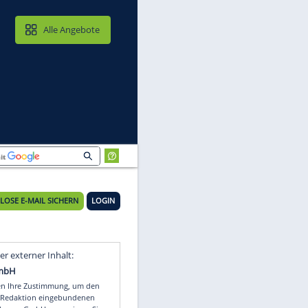
MAIL & CLOUD
Alle Angebote
KOSTENLOSE E-MAIL SICHERN
LOGIN
Video
Empfohlener externer Inhalt: