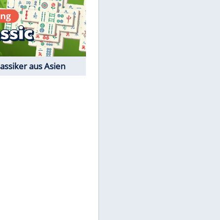
EITE
Film-Quiz: Bist Du ein
Cineast?
Kostenlos spielen