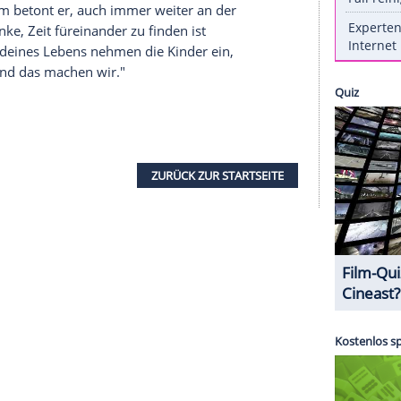
Supermodel
Behati Prinsloo
(30) sind stolze Eltern
ose
und
Gio Grace
, die im Februar ein Jahr alt
n Leben ordentlich auf den Kopf gestellt. Denn
 nie enden wollenden Sorgen, die er sich um
r nicht so einfach, Zeit für die Beziehung zu
ew mit dem 'Daily Mirror' erklärt der '
Maroon 5
'-
ebe alles am
Elterndasein
, aber man durchlebt eine
ie vielen Sorgen, die Eltern haben, seien eine
ieses ganz neue Leben, für das du plötzlich
t muss sein Seine beiden Töchter sind zur
en. Trotzdem betont er, auch immer weiter an der
en: "Ich denke, Zeit füreinander zu finden ist
 99 Prozent deines Lebens nehmen die Kinder ein,
it finden, und das machen wir."