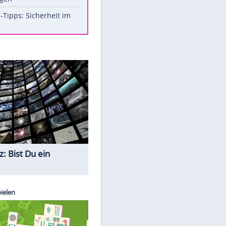
Aufruhr!
Was bei der Vogelfütterung
wirklich sinnvoll ist
Die schlimmsten Bad Boys der
Sportwelt
Im Zeitraffer: Die Entwicklung
des Lenkrades
So sollte man Ohren auf keinen
Fall reinigen
Experten-Tipps: Sicherheit im
Internet
Quiz