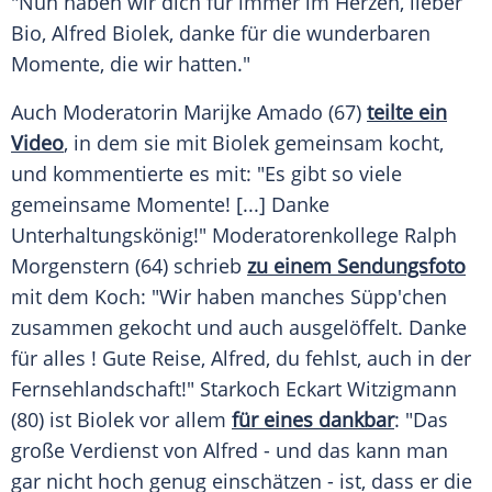
"Nun haben wir dich für immer im Herzen, lieber
Bio,
Alfred Biolek
, danke für die wunderbaren
Momente, die wir hatten."
Auch Moderatorin
Marijke Amado
(67)
teilte ein
Video
, in dem sie mit
Biolek
gemeinsam kocht,
und kommentierte es mit: "Es gibt so viele
gemeinsame Momente! [...] Danke
Unterhaltungskönig!" Moderatorenkollege
Ralph
Morgenstern
(64) schrieb
zu einem Sendungsfoto
mit dem Koch: "Wir haben manches Süpp'chen
zusammen gekocht und auch ausgelöffelt. Danke
für alles ! Gute Reise,
Alfred
, du fehlst, auch in der
Fernsehlandschaft!" Starkoch
Eckart Witzigmann
(80) ist
Biolek
vor allem
für eines dankbar
: "Das
große Verdienst von
Alfred
- und das kann man
gar nicht hoch genug einschätzen - ist, dass er die