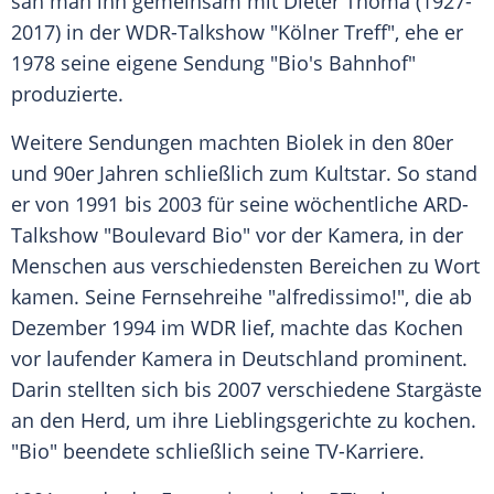
sah man ihn gemeinsam mit
Dieter Thoma
(1927-
2017) in der WDR-Talkshow "Kölner Treff", ehe er
1978 seine eigene
Sendung
"Bio's Bahnhof"
produzierte.
Weitere Sendungen machten
Biolek
in den 80er
und 90er Jahren schließlich zum Kultstar. So stand
er von 1991 bis 2003 für seine wöchentliche ARD-
Talkshow "Boulevard Bio" vor der
Kamera
, in der
Menschen aus verschiedensten Bereichen zu Wort
kamen. Seine Fernsehreihe "alfredissimo!", die ab
Dezember 1994 im
WDR
lief, machte das Kochen
vor laufender
Kamera
in Deutschland prominent.
Darin stellten sich bis 2007 verschiedene Stargäste
an den Herd, um ihre Lieblingsgerichte zu kochen.
"Bio" beendete schließlich seine TV-Karriere.