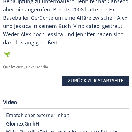
Behauptung zu untermauern.
Jennifer
hat Canseco
aber nie angerufen. Bereits 2008 hatte der Ex-
Baseballer Gerüchte um eine Affäre zwischen
Alex
und Jessica in seinem Buch ‘Vindicated’ gestreut.
Weder
Alex
noch Jessica und
Jennifer
haben sich
dazu bislang geäußert.
Quelle:
2019, Cover Media
ZURÜCK ZUR STARTSEITE
Video
Empfohlener externer Inhalt:
Glomex GmbH
Wir benötigen Ihre Zustimmung, um den von unserer Redaktion