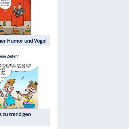
Cartoons mit wahren
Lebensgeschichten
Memo-Spiel