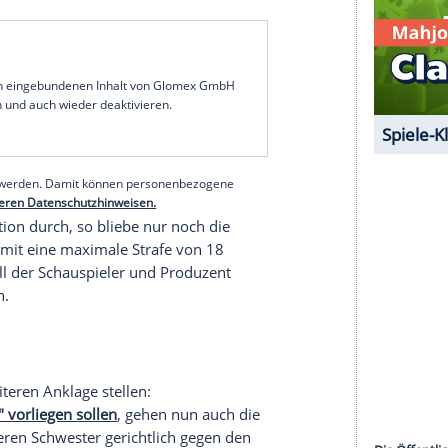
tens, argumentiert die Seite des Schauspielers nun
n grundlegenden juristischen Fehler darin
ion des Schusswaffengesetzes anzuklagen, die zum
te." Besagtes Gesetz, das derartige Vergehen mit
 im Mai 2022 und damit über ein halbes Jahr nach
ungen rückwirkend geltend zu machen, müsse
sion des Gesetzes herangezogen werden. Diese
en vor und sei für den Vorfall am "Rust"-Set nicht
bsicht der "Einschüchterung oder Verletzung" per
ei in Hinsicht auf Baldwin eindeutig nicht der