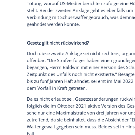
Bislang ist davon ausgegangen worden, d
tödlichen Unfalls am Set seines Films "Rus
Gefängnis drohen könnten. Dieses Straf
Medienberichten derzeit auch noch die z
Seite "Variety" zufolge
handele es sich b
juristischen Fehler", wie das Anwaltsteam 
Der Hintergrund zu dieser Annahme: Ba
2021, bei der Kamerafrau Halyna Hutchin
31. Januar 2023 offiziell und in zwei Fäll
Tötung, worauf US-Medienberichten zufo
steht. Bei der zweiten Anklage geht es eb
Verbindung mit Schusswaffengebrauch, w
geahndet werden könnte.
Gesetz gilt nicht rückwirkend?