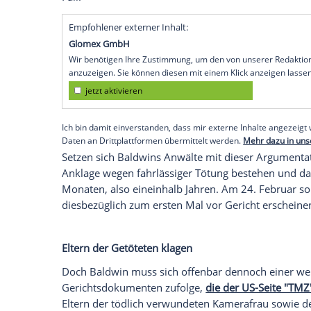
Doch diese zweite Anklage sei nicht rech
offenbar. "Die Strafverfolger haben eine
begangen, Herrn Baldwin mit einer Vers
Zeitpunkt des Unfalls noch nicht existier
bis zu fünf Jahren Haft ahndet, sei erst
dem Vorfall in Kraft getreten.
Da es nicht erlaubt sei, Gesetzesänder
folglich die im Oktober 2021 aktive Ver
sehe nur eine Maximalstrafe von drei Jahr
zutreffend, da sie beinhaltet, dass die A
Waffengewalt gegeben sein muss. Beides s
Fall.
Empfohlener externer Inhalt:
Glomex GmbH