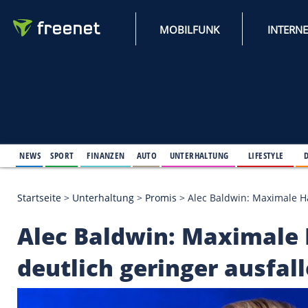
MOBILFUNK
NEWS
SPORT
FINANZEN
AUTO
UNTERHALTUNG
L
Startseite
>
Unterhaltung
>
Promis
>
Alec Baldwin: 
Alec Baldwin: Maxim