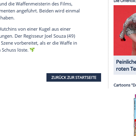
serer Redaktion eingebundenen Inhalt von Glomex GmbH
nzeigen lassen und auch wieder deaktivieren.
halte angezeigt werden. Damit können personenbezogene
r dazu in unseren Datenschutzhinweisen.
 Argumentation durch, so bliebe nur noch die
ehen und damit eine maximale Strafe von 18
 Februar soll der Schauspieler und Produzent
t erscheinen.
 einer weiteren Anklage stellen:
-Seite "TMZ" vorliegen sollen
, gehen nun auch die
au sowie deren Schwester gerichtlich gegen den