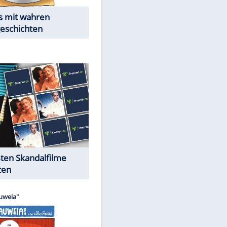
Die Öffentlichkeit schaut zu:
Peinliche Auftritte auf dem
roten Teppich
EITE
Cartoons "Das Wahre Leben"