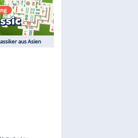
Film-Quiz: Bist Du ein
Cineast?
Kostenlos spielen