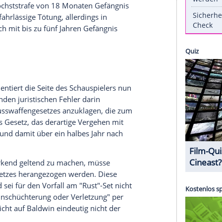
ass Schauspieler Alec Baldwin (64) aufgrund des
t" bei einer Verurteilung bis zu fünf Jahre
maß strebe laut übereinstimmenden
uständige Staatsanwaltschaft an.
Doch der US-
ei dieser Forderung um einen "grundlegenden
des Stars zitiert wird.
ldwin wurde aufgrund des Unfalls vom Oktober
s (1979-2021) tödlich verletzt worden war, am
en angeklagt. Die erste Anklage lautet fahrlässige
lge eine Höchststrafe von 18 Monaten Gefängnis
enfalls um fahrlässige Tötung, allerdings in
as demnach mit bis zu fünf Jahren Gefängnis