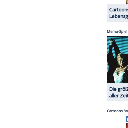
 Baldwin und die Waffenmeisterin des Films,
in den Dokumenten angeführt. Beiden wird einmal
g gehandelt haben.
n wurde Hutchins von einer Kugel aus einer
ren Verletzungen. Der Regisseur Joel Souza (49)
ch auf eine Szene vorbereitet, als er die Waffe in
nd sich ein Schuss löste.
ZURÜCK ZUR STARTS