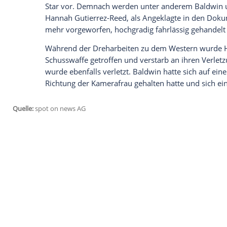
Wir benötigen Ihre Zustimmung, um den von un
anzuzeigen. Sie können diesen mit einem Klick a
jetzt aktivieren
Ich bin damit einverstanden, dass mir externe In
Daten an Drittplattformen übermittelt werden.
Meh
Setzen sich Baldwins Anwälte mit dieser
Anklage wegen fahrlässiger Tötung best
Monaten, also eineinhalb Jahren. Am 24.
diesbezüglich zum ersten Mal vor Gerich
Eltern der Getöteten klagen
Doch Baldwin muss sich offenbar dennoch
Gerichtsdokumenten zufolge,
die der US
Eltern der tödlich verwundeten Kamerafr