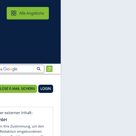
MAIL & CLOUD
Alle Angebote
KOSTENLOSE E-MAIL SICHERN
LOGIN
e
Video
Empfohlener externer Inhalt: