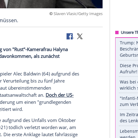
©
Slaven Vlasic/Getty 
erscheinen müssen.
ssigen Tötung von "Rust"-Kamerafrau Halyna
glimpflicher davonkommen, als zunächst