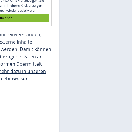
Glomex GmbH
Wir benötigen Ihre Zustimmung, um den
von unserer Redaktion eingebundenen
Inhalt von Glomex GmbH anzuzeigen. Sie
können diesen mit einem Klick anzeigen
lassen und auch wieder deaktivieren.
jetzt aktivieren
Ich bin damit einverstanden,
dass mir externe Inhalte
angezeigt werden. Damit können
personenbezogene Daten an
Drittplattformen übermittelt
werden.
Mehr dazu in unseren
Datenschutzhinweisen.