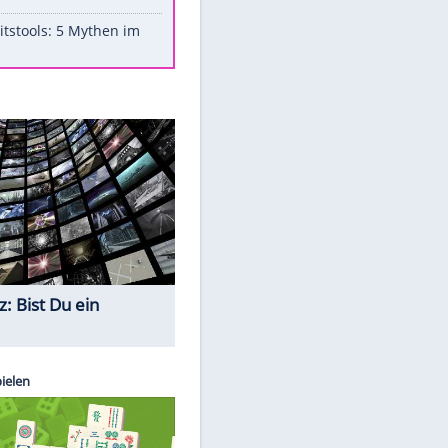
Aufruhr!
Was bei der Vogelfütterung
wirklich sinnvoll ist
"Infanti-No Go": Pressestimmen
zum Verbleib des FIFA-Chefs
Im Zeitraffer: Die Entwicklung
des Lenkrades
Lebensmittel, die nicht schlecht
werden
Sicherheitstools: 5 Mythen im
Check
Quiz