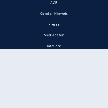
AGB
Gender-Hinweis
Presse
Mediadaten
Karriere
Vertragskündigung
Vertrag widerrufen
gekennzeichnet mit
freenet ist Mitglied im JUSPROG e.V.