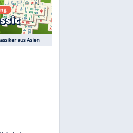
EITE
Film-Quiz: Bist Du ein
Cineast?
Kostenlos spielen