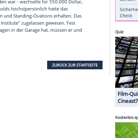
mehr, für
Burt Reynolds
(79) und seine Autos.
 Star einen 1977er Trans Am, den legendären
chtes Schlitzohr" für gut 440.000 Dollar unter
noch einen draufgesetzt.
harlie Sheen - schmeichelhaft ist sie nicht. Mehr
ett Jackson" hat ein weiteres Trans-Am-Exemplar
e Webseite "Fox News Sport" berichtet
. Das Auto -
endet worden war - wechselte für 550.000 Dollar,
itzer.
Reynolds
höchstpersönlich hatte das
zona gefahren und Standing-Ovations erhalten. Das
genes "Film Institute" zugelassen gewesen. Fest
r alte Sportwagen in der Garage hat, müssen er und
machen.