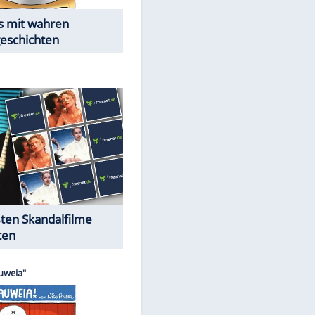
Die Öffentlichkeit schaut zu:
Peinliche Auftritte auf dem
roten Teppich
Cartoons "Das Wahre Leben"