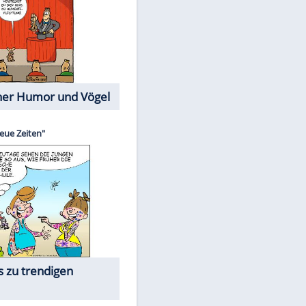
Cartoons mit wahren
Lebensgeschichten
Memo-Spiel