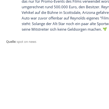
Sequels zu alten Filmen. Und, fast noch 
Bereits im April 2015 hatte der alternde
Sportwagen aus seinem Film "Ein ausgeko
den Hammer gebracht. Nun hat er sogar 
Burt Reynolds hat eine klare Meinung zu C
erfahren Sie bei MyVideo
Denn bei einer Auktion des Hauses "Barr
sogar noch mehr Geld eingespielt,
wie di
das nur für Promo-Events des Films verw
umgerechnet rund 500.000 Euro, den Bes
Vehikel auf die Bühne in Scottsdale, Ari
Auto war zuvor offenbar auf
Reynolds
ei
steht: Solange der Alt-Star noch ein paa
seine Mitstreiter sich keine Geldsorgen 