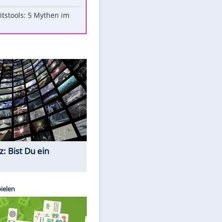
Aufruhr!
Was bei der Vogelfütterung
wirklich sinnvoll ist
"Infanti-No Go": Pressestimmen
zum Verbleib des FIFA-Chefs
Im Zeitraffer: Die Entwicklung
des Lenkrades
Lebensmittel, die nicht schlecht
werden
Sicherheitstools: 5 Mythen im
Check
Quiz