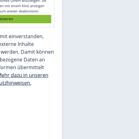
Glomex GmbH
Wir benötigen Ihre Zustimmung, um den
von unserer Redaktion eingebundenen
Inhalt von Glomex GmbH anzuzeigen. Sie
können diesen mit einem Klick anzeigen
lassen und auch wieder deaktivieren.
jetzt aktivieren
Ich bin damit einverstanden,
dass mir externe Inhalte
angezeigt werden. Damit können
personenbezogene Daten an
Drittplattformen übermittelt
werden.
Mehr dazu in unseren
Datenschutzhinweisen.