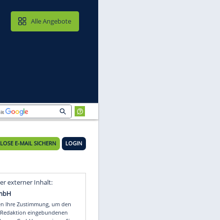
MAIL & CLOUD
Alle Angebote
KOSTENLOSE E-MAIL SICHERN
LOGIN
Video
Empfohlener externer Inhalt: