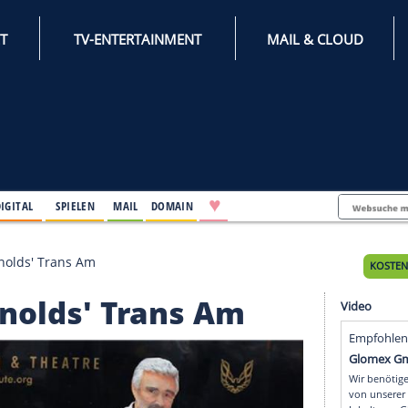
INTERNET
TV-ENTERTAINMENT
♥
IFESTYLE
DIGITAL
SPIELEN
MAIL
DOMAIN
ür Burt Reynolds' Trans Am
t Reynolds' Trans Am