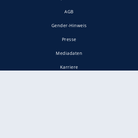
AGB
Gender-Hinweis
Presse
Mediadaten
Karriere
Vertragskündigung
Vertrag widerrufen
gekennzeichnet mit
freenet ist Mitglied im JUSPROG e.V.