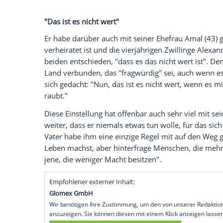
George Clooney
(60) ist glücklich verheir
Stars der Welt. Zudem hat er offenbar g
Höhe von 35 Millionen US-Dollar (umger
der nur einen Tag Arbeit für ihn bedeutet
Im
Gespräch mit dem britischen "The Gu
jemals denke, dass er in seinem Leben 
"Nun, ja, mir wurden 35 Millionen Dollar
Fluggesellschaft angeboten", offenbart
C
"Das ist es nicht wert"
Er habe darüber auch mit seiner Ehefrau 
verheiratet ist und die vierjährigen Zwi
beiden entschieden, "dass es das nicht we