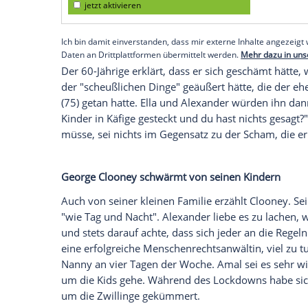
Land verbunden, das "fragwürdig" sei, au
sich gedacht: "Nun, das ist es nicht wert
raubt."
Diese Einstellung hat offenbar auch sehr 
weiter, dass er niemals etwas tun wolle,
Vater habe ihm eine einzige Regel mit au
Leben machst, aber hinterfrage Menschen
jene, die weniger Macht besitzen".
Empfohlener externer Inhalt:
Glomex GmbH
Wir benötigen Ihre Zustimmung, um den von un
anzuzeigen. Sie können diesen mit einem Klick a
jetzt aktivieren
Ich bin damit einverstanden, dass mir externe In