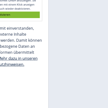
Glomex GmbH
Wir benötigen Ihre Zustimmung, um den
von unserer Redaktion eingebundenen
Inhalt von Glomex GmbH anzuzeigen. Sie
können diesen mit einem Klick anzeigen
lassen und auch wieder deaktivieren.
jetzt aktivieren
Ich bin damit einverstanden,
dass mir externe Inhalte
angezeigt werden. Damit können
personenbezogene Daten an
Drittplattformen übermittelt
werden.
Mehr dazu in unseren
Datenschutzhinweisen.