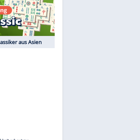
Film-Quiz: Bist Du ein
Cineast?
Kostenlos spielen