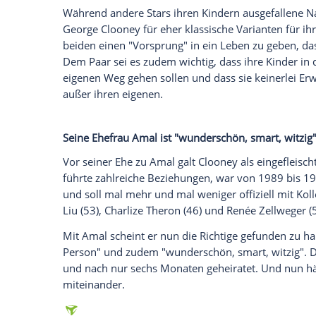
Daten an Drittplattformen übermittelt werden.
Meh
Der 60-Jährige erklärt, dass er sich gesch
der "scheußlichen Dinge" geäußert hätte
(75) getan hatte. Ella und Alexander wür
Kinder in Käfige gesteckt und du hast nich
müsse, sei nichts im Gegensatz zu der S
George Clooney
schwärmt von seinen Ki
Auch von seiner kleinen Familie erzählt
C
"wie Tag und Nacht". Alexander liebe es z
und stets darauf achte, dass sich jeder 
eine erfolgreiche Menschenrechtsanwältin
Nanny an vier Tagen der Woche. Amal sei e
um die Kids gehe. Während des Lockdowns
um die Zwillinge gekümmert.