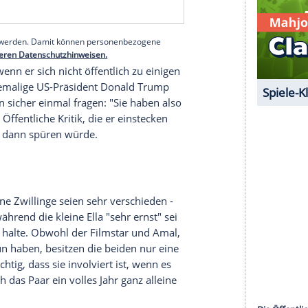
ch wenn es "ein Verbündeter" ist. Daher habe er
, wenn es mir auch nur eine Minute den Schlaf
viel mit seiner Erziehung zu tun.
Clooney
erzählt
 für das sich seine Eltern schämen müssten. Sein
f den Weg gegeben: "Mir ist es egal, was du im
, die mehr Macht als du besitzen und verteidige
serer Redaktion eingebundenen Inhalt von Glomex GmbH
nzeigen lassen und auch wieder deaktivieren.
halte angezeigt werden. Damit können personenbezogene