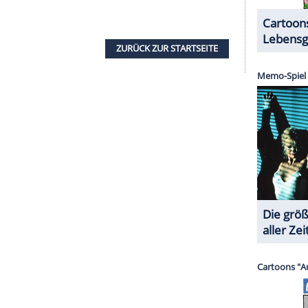
gefallene Namen geben, haben sich Amal und
anten für ihre Zwillinge entschieden. Um den
u geben, das ohnehin ungewöhnlich sein werde.
e Kinder in dem Wissen aufwachsen, dass sie ihren
keinerlei Erwartungen gerecht werden müssen,
rt, witzig"
ingefleischter Junggeselle und Frauenheld. Er
989 bis 1993 mit Talia Balsam (62) verheiratet
ell mit Kolleginnen wie Cameron Diaz (49), Lucy
e Zellweger (52) zusammen gewesen sein.
nden zu haben. Sie sei "eine sehr eindrucksvolle
itzig". Die beiden hätten sich sofort verliebt