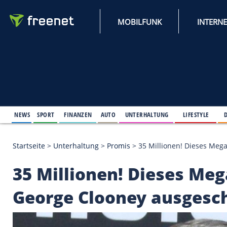
MOBILFUNK
NEWS
SPORT
FINANZEN
AUTO
UNTERHALTUNG
L
Startseite
>
Unterhaltung
>
Promis
>
35 Millionen!
35 Millionen! Diese