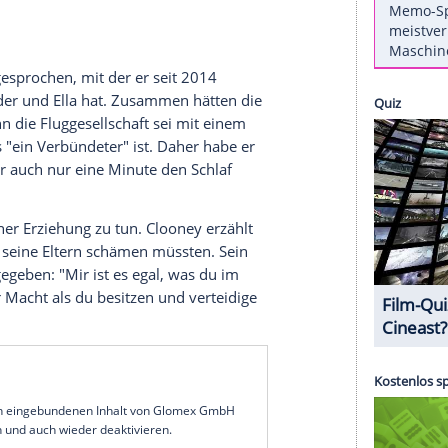
atet, hat zwei Kinder und ist einer der größten
enügend Geld auf seinem Konto, um einen Deal in
echnet knapp 31 Millionen Euro) auszuschlagen,
 hätte.
ardian"
erzählt
Clooney
auf die Frage, ob er sich
genügend Geld gemacht habe, von dem Angebot.
 für einen Tag Arbeit an einer Werbung einer
looney
.
Amal (43) gesprochen, mit der er seit 2014
llinge Alexander und Ella hat. Zusammen hätten die
rt ist". Denn die Fluggesellschaft sei mit einem