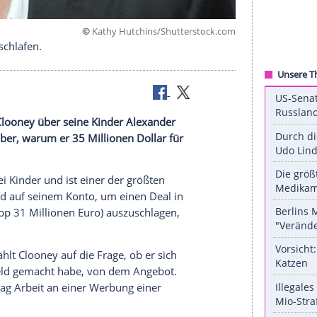
©
Kathy Hutchins/Shuttersto
schlecht zu schlafen.
tar
George Clooney
über seine Kinder Alexander
al und darüber, warum er 35 Millionen Dollar für