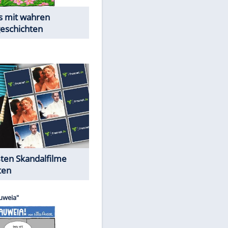
Die Öffentlichkeit schaut zu:
Peinliche Auftritte auf dem
roten Teppich
Cartoons "Das Wahre Leben"