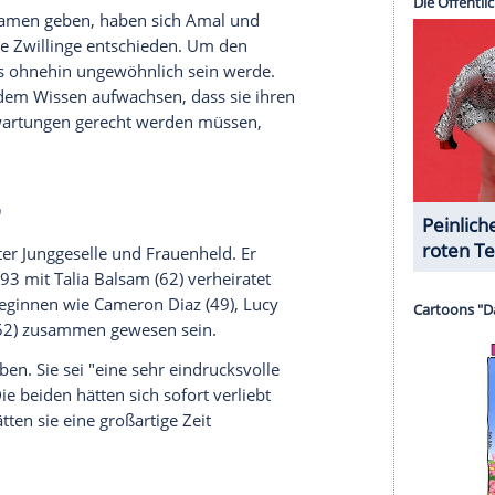
r dazu in unseren Datenschutzhinweisen.
ämt hätte, wenn er sich nicht öffentlich zu einigen
, die der ehemalige US-Präsident
Donald Trump
den ihn dann sicher einmal fragen: "Sie haben also
ts gesagt?" Öffentliche Kritik, die er einstecken
cham, die er dann spüren würde.
ndern
looney
. Seine Zwillinge seien sehr verschieden -
u lachen, während die kleine Ella "sehr ernst" sei
an die Regeln halte. Obwohl der Filmstar und Amal,
, viel zu tun haben, besitzen die beiden nur eine
s sehr wichtig, dass sie involviert ist, wenn es
 habe sich das Paar ein volles Jahr ganz alleine