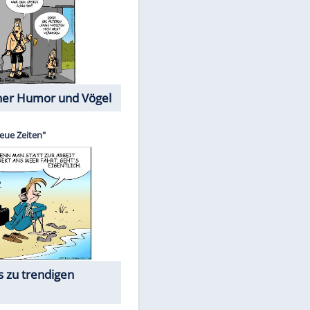
Cartoons mit wahren
Lebensgeschichten
EITE
Memo-Spiel