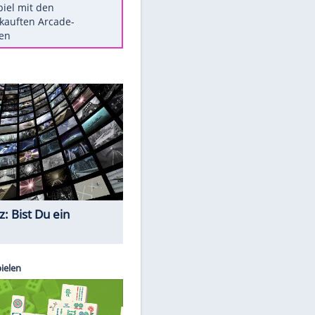
Die größten Mythen über
Medikamente
Berlins Matchwinner Grönning:
"Veränderte Perspektive"
Vorsicht: Diese 17 Dinge hassen
Katzen
Illegales Asphalt-Kartell muss
Mio-Strafe zahlen
Memo-Spiel mit den
meistverkauften Arcade-
Maschinen
Quiz