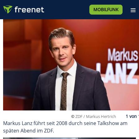
MOBILFUNK
©
ZDF / Markus Hertrich
Markus Lanz führt seit 2008 durch seine Talkshow am
späten Abend im ZDF.