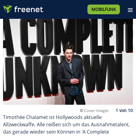
MOBILFUNK
©
Cover Images
Timothée Chalamet ist Hollywoods aktuelle
Allzweckwaffe. Alle reißen sich um das Ausnahmetalent,
das gerade wieder sein Können in 'A Complete