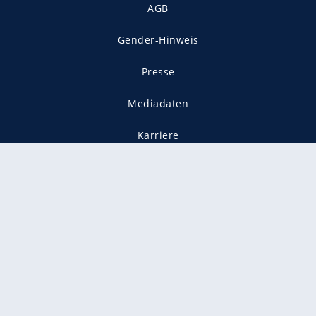
AGB
Gender-Hinweis
Presse
Mediadaten
Karriere
Vertragskündigung
Vertrag widerrufen
gekennzeichnet mit
freenet ist Mitglied im JUSPROG e.V.