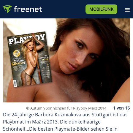
MOBILFUNK
©
Autumn Sonnichsen für Playboy März 2014
Die 24-jährige Barbora Kuzmiakova aus Stuttgart ist das
Playbmat im Maärz 2013. Die dunkelhaarige
Schönheit...Die besten Playmate-Bilder sehen Sie in